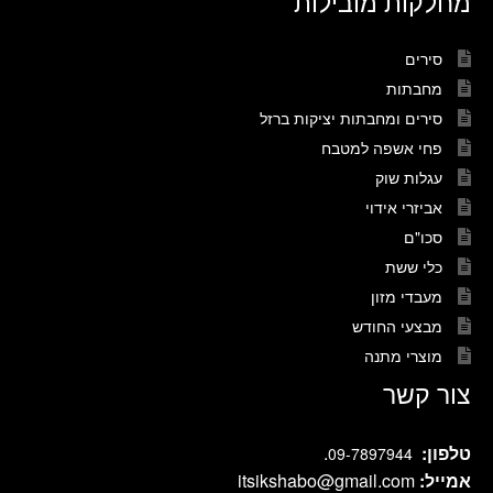
מחלקות מובילות
סירים
מחבתות
סירים ומחבתות יציקות ברזל
פחי אשפה למטבח
עגלות שוק
אביזרי אידוי
סכו"ם
כלי ששת
מעבדי מזון
מבצעי החודש
מוצרי מתנה
צור קשר
טלפון:
.
09-7897944
אמייל:
itsikshabo@gmail.com