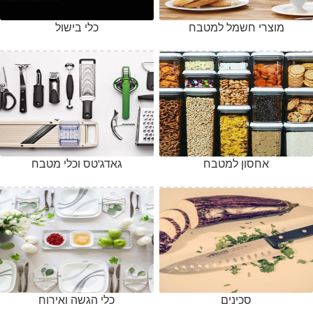
מוצרי חשמל למטבח
כלי בישול
אחסון למטבח
גאדג'טס וכלי מטבח
סכינים
כלי הגשה ואירוח