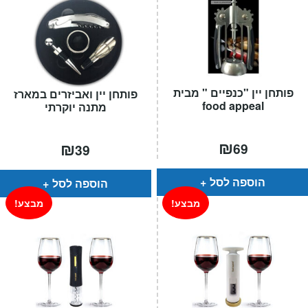
פותחן יין "כנפיים " מבית
פותחן יין ואביזרים במארז
food appeal
מתנה יוקרתי
₪
₪
69
39
הוספה לסל
הוספה לסל
מבצע!
מבצע!