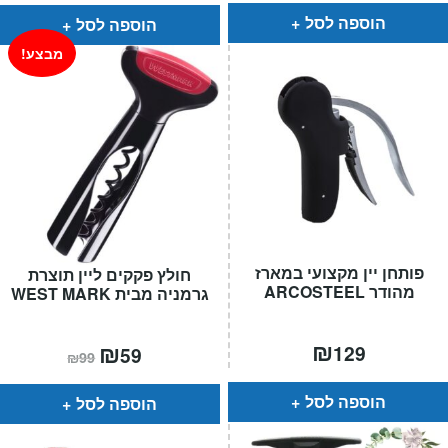
₪59.
₪39.
הוספה לסל
הוספה לסל
מבצע!
פותחן יין מקצועי במארז
חולץ פקקים ליין תוצרת
מהודר ARCOSTEEL
גרמניה מבית WEST MARK
₪
המחיר
₪
המחיר
129
59
₪
99
הנוכחי
המקורי
הוא:
היה:
₪99.
₪59.
הוספה לסל
הוספה לסל