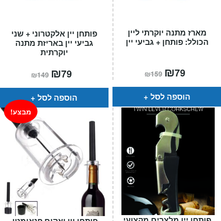
מארז מתנה יוקרתי ליין
פותחן יין אלקטרוני + שני
הכולל: פותחן + גביעי יין
גביעי יין באריזת מתנה
יוקרתית
המחיר
₪
המחיר
המחיר
₪
המחיר
79
79
₪
159
₪
149
הנוכחי
המקורי
הנוכחי
המקורי
הוא:
היה:
הוא:
היה:
₪159.
₪79.
₪149.
₪79.
הוספה לסל
הוספה לסל
מבצע!
פותחן יין מלצרים מקצועי
פותחן יין ואקום פנאומטי.