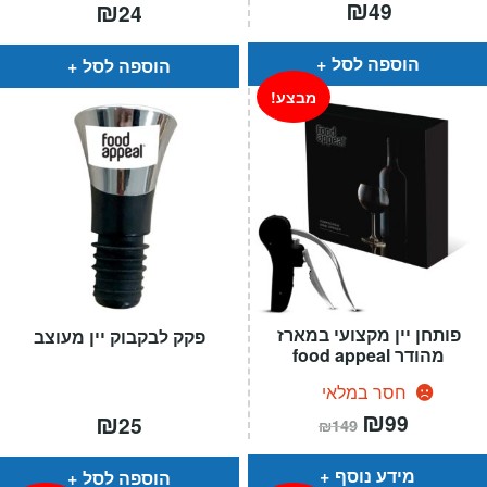
₪
₪
49
24
הוספה לסל
הוספה לסל
מבצע!
פותחן יין מקצועי במארז
פקק לבקבוק יין מעוצב
מהודר food appeal
חסר במלאי
המחיר
₪
המחיר
₪
99
25
₪
149
הנוכחי
המקורי
הוא:
היה:
₪149.
₪99.
מידע נוסף
הוספה לסל