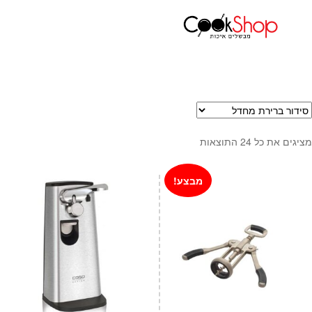
עמוד הבית
גאדג'טס וכלי מטבח
פותחנים
ראשי
חנות
כלי בישול
סירים
מחבתות
מציגים את כל ⁦24⁩ התוצאות
כלי הגשה ואירוח
מוצרי חשמל למטבח
מבצע!
גאדג'טס וכלי מטבח
אחסון למטבח
סכינים
אפייה
קפה ותה
גיפט קארד
כלי בית