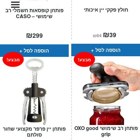
המותגים שלנו
חולץ פקקי יין איכותי
פותחן קופסאות חשמלי רב
חגים
שימושי – CASO
מתנות לחנוכת בית
מתנות למטבח
המחיר
₪
המחיר
₪
39
299
₪
64
הנוכחי
המקורי
מתכונים שלכם
הוא:
היה:
מאמרים
₪64.
₪39.
הוספה לסל
הוספה לסל
עגלת קניות
מבצע!
מבצע!
תשלום
פותחן רב שימושי OXO good
‫פותחן יין פרפר מקצועי שחור
grip
סולתם