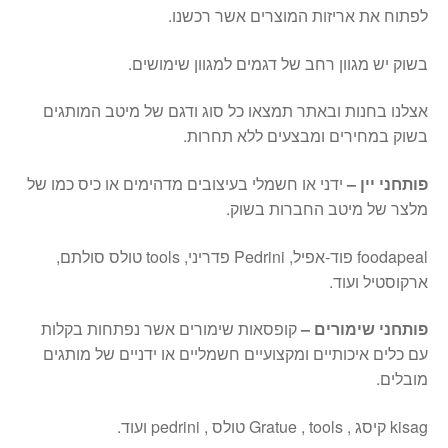
לפתוח את אריזות המוצרים אשר רכשנו.
בשוק יש מגוון רחב של דגמים למגוון שימושים.
אצלנו בחנות ובאתר תמצאו כל סוג ודגם של מיטב המותגים
בשוק במחירים ומבצעים ללא תחרות.
פותחני יין –
ידני או חשמלי בעיצובים מדהימים או כיס כמו של
מלצר של מיטב החברות בשוק.
foodapeal פוד-אפיל, Pedrini פדריני, tools טולס סולתם,
ארקוסטיל ועוד.
פותחני שימורים –
קופסאות שימורים אשר נפתחות בקלות
עם כלים איכותיים ומקצועיים חשמליים או ידניים של מותגים
מובלים.
kisag קיסג , Gratue , tools טולס , pedrini ועוד.