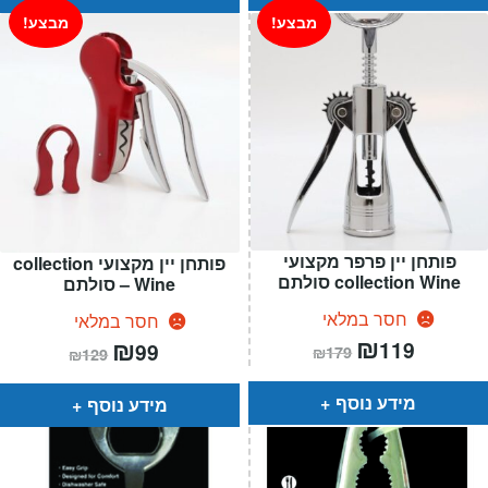
מבצע!
מבצע!
פותחן יין פרפר מקצועי
פותחן יין מקצועי collection
collection Wine סולתם
Wine – סולתם
חסר במלאי
חסר במלאי
המחיר
₪
המחיר
המחיר
₪
המחיר
119
99
₪
179
₪
129
הנוכחי
המקורי
הנוכחי
המקורי
הוא:
היה:
הוא:
היה:
₪179.
₪119.
₪129.
₪99.
מידע נוסף
מידע נוסף