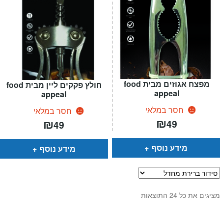
מפצח אגוזים מבית food
חולץ פקקים ליין מבית food
appeal
appeal
חסר במלאי
חסר במלאי
₪
₪
49
49
מידע נוסף
מידע נוסף
מציגים את כל ⁦24⁩ התוצאות