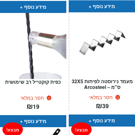
₪49.
₪29.
מידע נוסף
מידע נוסף
מעמד נירוסטה לפיתות 32X5
כפית קוקטייל רב שימושית
ס"מ – Arcosteel
חסר במלאי
חסר במלאי
₪
₪
39
19
מידע נוסף
מידע נוסף
מבצע!
מבצע!