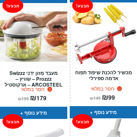
מבצע!
מבצע!
מכשיר להכנת שיפוד תפוח
מעבד מזון ידני Swizzz
אדמה ספירלי
Prozzz – שוויץ –
ARCOSTEEL – ארקוסטיל
חסר במלאי
חסר במלאי
המחיר
₪
המחיר
המחיר
₪
המחיר
99
179
₪
149
₪
199
הנוכחי
המקורי
הנוכחי
המקורי
הוא:
היה:
הוא:
היה:
₪149.
₪99.
₪199.
₪179.
מידע נוסף
מידע נוסף
מבצע!
מבצע!