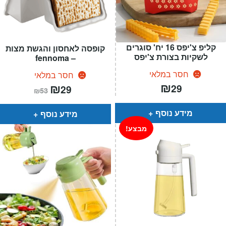
קליפ צ'יפס 16 יח' סוגרים
קופסה לאחסון והגשת מצות
לשקיות בצורת צ'יפס
– fennoma
חסר במלאי
חסר במלאי
₪
המחיר
₪
המחיר
29
29
₪
53
הנוכחי
המקורי
הוא:
היה:
₪53.
₪29.
מידע נוסף
מידע נוסף
מבצע!