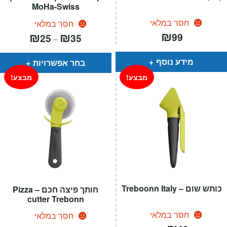
MoHa-Swiss
חסר במלאי
חסר במלאי
₪
טווח
₪
₪
99
25
35
–
מחירים:
עד
מידע נוסף
בחר אפשרויות
מבצע!
מבצע!
כותש שום – Treboonn Italy
חותך פיצה חכם – Pizza
cutter Trebonn
חסר במלאי
חסר במלאי
המחיר
המחיר
המחיר
המחיר