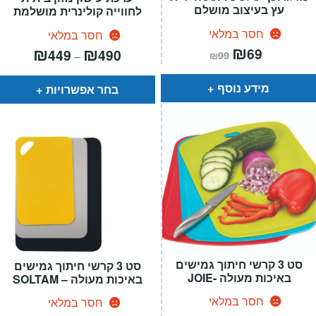
עץ בעיצוב מושלם
לחווייה קולינרית מושלמת
חסר במלאי
חסר במלאי
המחיר
₪
המחיר
טווח
₪
₪
69
449
490
–
₪
99
הנוכחי
המקורי
מחירים:
הוא:
היה:
₪99.
₪69.
עד
מידע נוסף
בחר אפשרויות
סט 3 קרשי חיתוך גמישים
סט 3 קרשי חיתוך גמישים
באיכות מעולה -JOIE
באיכות מעולה – SOLTAM
חסר במלאי
חסר במלאי