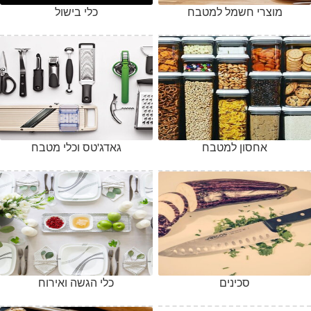
מוצרי חשמל למטבח
כלי בישול
אחסון למטבח
גאדג'טס וכלי מטבח
סכינים
כלי הגשה ואירוח