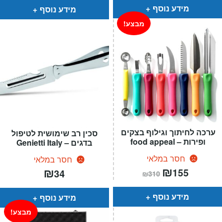
₪259.
₪179.
מידע נוסף
מידע נוסף
מבצע!
ערכה לחיתוך וגילוף בצקים
סכין רב שימושית לטיפול
ופירות – food appeal
בדגים – Genietti Italy
חסר במלאי
חסר במלאי
המחיר
₪
המחיר
₪
155
34
₪
310
הנוכחי
המקורי
הוא:
היה:
₪310.
₪155.
מידע נוסף
מידע נוסף
מבצע!