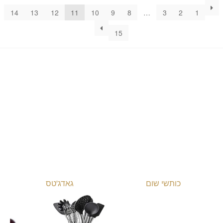
14
13
12
11
10
9
8
…
3
2
1
15
גאדג'טס
כותשי שום