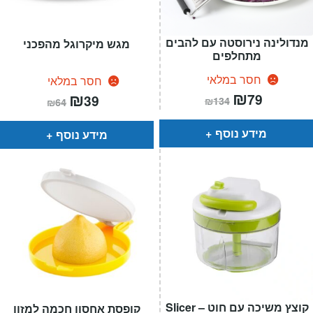
מנדולינה נירוסטה עם להבים
מגש מיקרוגל מהפכני
מתחלפים
חסר במלאי
חסר במלאי
המחיר
₪
המחיר
המחיר
₪
המחיר
79
39
₪
134
₪
64
הנוכחי
המקורי
הנוכחי
המקורי
הוא:
היה:
הוא:
היה:
₪134.
₪79.
₪64.
₪39.
מידע נוסף
מידע נוסף
קוצץ משיכה עם חוט – Slicer
קופסת אחסון חכמה למזון