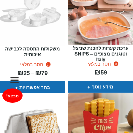
המותגים שלנו
חגים
מתנות לחנוכת בית
מתנות למטבח
מתכונים שלכם
מאמרים
ערכת קערות להכנת שניצל
משקולות התססה לכבישה
עגלת קניות
וטוגנים מצופים – SNIPS
איכותית
Italy
תשלום
חסר במלאי
חסר במלאי
₪
טווח
₪
₪
59
25
79
–
מחירים:
עד
מידע נוסף
בחר אפשרויות
מבצע!