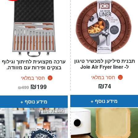
תבנית סיליקון למכשיר טיגון
ערכה מקצועית לחיתוך וגילוף
ל- Joie Air Fryer liner
בצקים ופירות עם מזוודה.
חסר במלאי
חסר במלאי
₪
המחיר
₪
המחיר
74
199
₪
499
הנוכחי
המקורי
הוא:
היה:
₪499.
₪199.
מידע נוסף
מידע נוסף