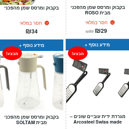
בקבוק ומרסס שמן מהפכני
בקבוק ומרסס שמן מהפכני
מבית ROSO
חסר במלאי
חסר במלאי
המחיר
₪
המחיר
₪
29
34
₪
59
הנוכחי
המקורי
הוא:
היה:
₪59.
₪29.
מידע נוסף
מידע נוסף
מבצע!
מבצע!
מגררת ידית עוביים שונים –
בקבוק ומרסס שמן מהפכני
Arcosteel Swiss made
מבית SOLTAM