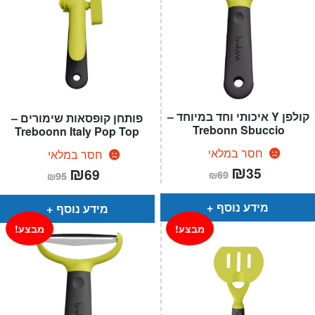
קולפן Y איכותי וחד במיוחד –
פותחן קופסאות שימורים –
Trebonn Sbuccio
Treboonn Italy Pop Top
חסר במלאי
חסר במלאי
המחיר
₪
המחיר
המחיר
₪
המחיר
35
69
₪
69
₪
95
הנוכחי
המקורי
הנוכחי
המקורי
הוא:
היה:
הוא:
היה:
₪69.
₪35.
₪95.
₪69.
מידע נוסף
מידע נוסף
מבצע!
מבצע!