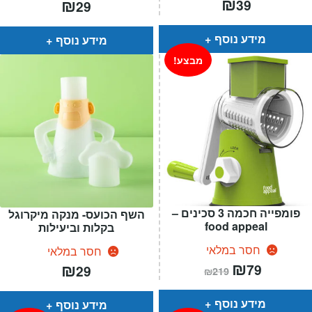
₪
₪
39
29
מידע נוסף
מידע נוסף
מבצע!
פומפייה חכמה 3 סכינים –
השף הכועס- מנקה מיקרוגל
food appeal
בקלות וביעילות
חסר במלאי
חסר במלאי
המחיר
₪
המחיר
₪
79
29
₪
219
הנוכחי
המקורי
הוא:
היה:
₪219.
₪79.
מידע נוסף
מידע נוסף