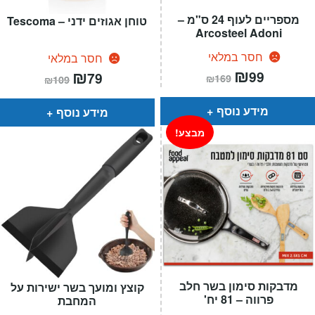
מספריים לעוף 24 ס"מ –
טוחן אגוזים ידני – Tescoma
Arcosteel Adoni
חסר במלאי
חסר במלאי
המחיר
₪
המחיר
המחיר
₪
המחיר
99
79
₪
169
₪
109
הנוכחי
המקורי
הנוכחי
המקורי
הוא:
היה:
הוא:
היה:
₪169.
₪99.
₪109.
₪79.
מידע נוסף
מידע נוסף
מבצע!
מדבקות סימון בשר חלב
קוצץ ומועך בשר ישירות על
פרווה – 81 יח'
המחבת