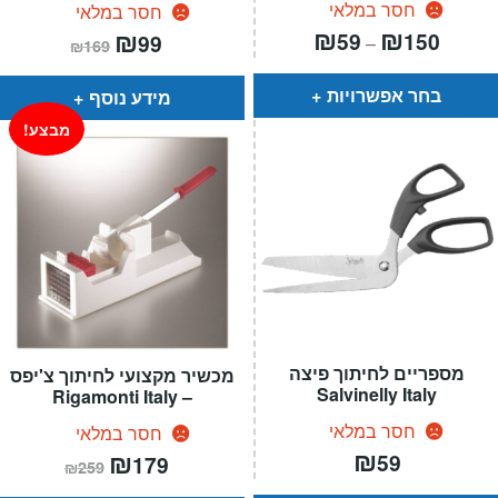
חסר במלאי
חסר במלאי
טווח
₪
₪
המחיר
₪
המחיר
59
150
99
–
₪
169
חירים:
הנוכחי
המקורי
הוא:
היה:
עד
₪169.
₪99.
בחר אפשרויות
מידע נוסף
מבצע!
מספריים לחיתוך פיצה
מכשיר מקצועי לחיתוך צ'יפס
Salvinelly Italy
– Rigamonti Italy
חסר במלאי
חסר במלאי
₪
המחיר
₪
המחיר
59
179
₪
259
הנוכחי
המקורי
הוא:
היה: