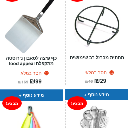
תחתית מברזל רב שימושית
כף פיצה לטאבון נירוסטה
מתקפלת food appeal
חסר במלאי
חסר במלאי
המחיר
₪
המחיר
המחיר
₪
המחיר
29
99
₪
49
₪
169
הנוכחי
המקורי
הנוכחי
המקורי
הוא:
היה:
הוא:
היה:
₪49.
₪29.
₪169.
₪99.
מידע נוסף
מידע נוסף
מבצע!
מבצע!