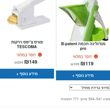
פורס צ'יפס וירקות
מנדולינה חכמה B-patent
TESCOMA
pro
חסר במלאי
חסר במלאי
המחיר
₪
המחיר
149
המחיר
₪
המחיר
₪
204
119
הנוכחי
המקורי
₪
199
הנוכחי
המקורי
הוא:
היה:
הוא:
היה:
₪204.
₪149.
₪199.
₪119.
מידע נוסף
מידע נוסף
מציג 541–594 מתוך 771 תוצאות