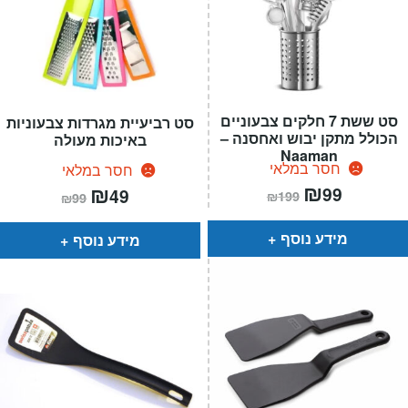
סט ששת 7 חלקים צבעוניים
סט רביעיית מגרדות צבעוניות
הכולל מתקן יבוש ואחסנה –
באיכות מעולה
Naaman
חסר במלאי
חסר במלאי
המחיר
₪
המחיר
המחיר
₪
המחיר
99
49
₪
199
₪
99
הנוכחי
המקורי
הנוכחי
המקורי
הוא:
היה:
הוא:
היה:
₪199.
₪99.
₪99.
₪49.
מידע נוסף
מידע נוסף