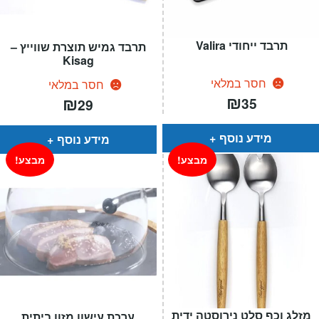
תרבד ייחודי Valira
תרבד גמיש תוצרת שווייץ –
Kisag
חסר במלאי
חסר במלאי
₪
₪
35
29
מידע נוסף
מידע נוסף
מבצע!
מבצע!
מזלג וכף סלט נירוסטה ידית
ערכת עישון מזון ביתית