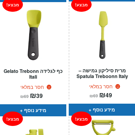
מבצע!
מבצע!
מרית סיליקון גמישה –
כף לגלידה Gelato Trebonn
Spatula Treboonn Italy
Itali
חסר במלאי
חסר במלאי
המחיר
₪
המחיר
המחיר
₪
המחיר
49
39
₪
69
₪
69
הנוכחי
המקורי
הנוכחי
המקורי
הוא:
היה:
הוא:
היה:
₪69.
₪49.
₪69.
₪39.
מידע נוסף
מידע נוסף
מבצע!
מבצע!