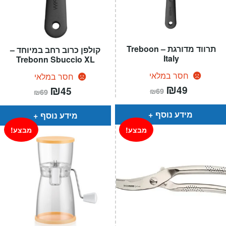
תרווד מדורגת – Treboon
קולפן כרוב רחב במיוחד –
Italy
Trebonn Sbuccio XL
חסר במלאי
חסר במלאי
המחיר
₪
המחיר
המחיר
₪
המחיר
49
45
₪
69
₪
69
הנוכחי
המקורי
הנוכחי
המקורי
הוא:
היה:
הוא:
היה:
₪69.
₪49.
₪69.
₪45.
מידע נוסף
מידע נוסף
מבצע!
מבצע!