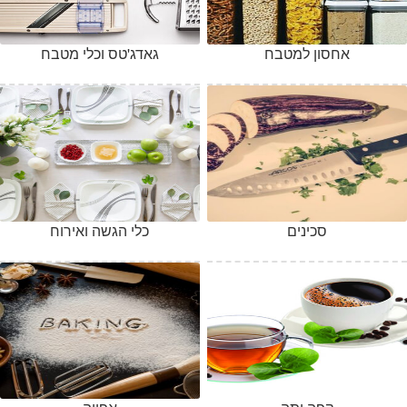
אחסון למטבח
גאדג'טס וכלי מטבח
סכינים
כלי הגשה ואירוח