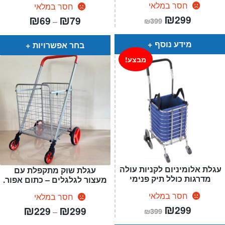
חסר במלאי
חסר במלאי
המחיר
₪
המחיר
טווח
₪
₪
299
69
79
–
₪
399
הנוכחי
המקורי
מחירים:
הוא:
היה:
₪399.
₪299.
עד
מידע נוסף
בחר אפשרויות
מבצע!
עגלת אלומיניום לקניות עולה
עגלת שוק מתקפלת עם
מדרגות כולל תיק פנימי
מעצור לגלגלים – כתום אפור.
חסר במלאי
חסר במלאי
המחיר
₪
המחיר
טווח
₪
₪
299
229
299
–
₪
399
הנוכחי
המקורי
מחירים:
הוא:
היה: