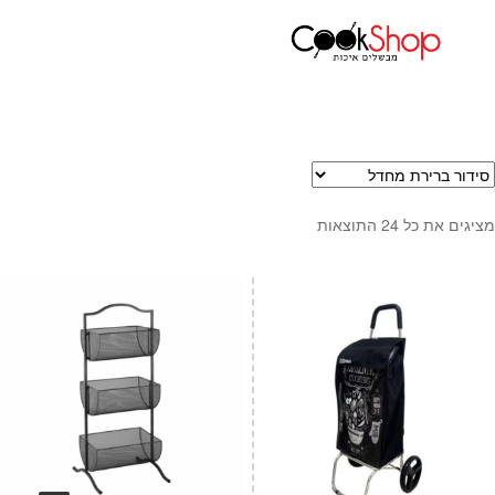
עמוד הבית
אחסון למטבח
עגלות שוק
ראשי
חנות
כלי בישול
סירים
מחבתות
מציגים את כל ⁦24⁩ התוצאות
כלי הגשה ואירוח
מוצרי חשמל למטבח
גאדג'טס וכלי מטבח
אחסון למטבח
סכינים
אפייה
קפה ותה
גיפט קארד
כלי בית