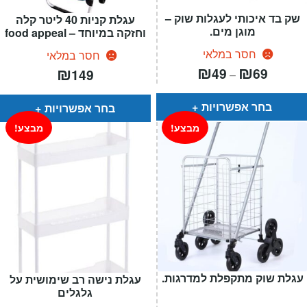
שק בד איכותי לעגלות שוק –
עגלת קניות 40 ליטר קלה
מוגן מים.
וחזקה במיוחד – food appeal
חסר במלאי
חסר במלאי
טווח
₪
₪
₪
49
69
149
–
מחירים:
עד
בחר אפשרויות
בחר אפשרויות
מבצע!
מבצע!
עגלת שוק מתקפלת למדרגות.
עגלת נישה רב שימושית על
גלגלים