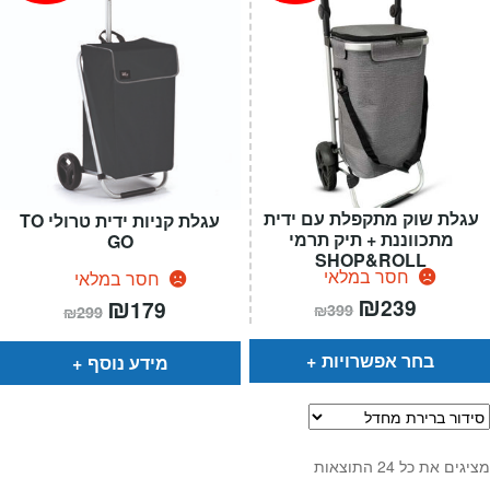
עגלת שוק מתקפלת עם ידית
עגלת קניות ידית טרולי TO
מתכווננת + תיק תרמי
GO
SHOP&ROLL
חסר במלאי
חסר במלאי
המחיר
₪
המחיר
המחיר
₪
המחיר
239
179
₪
399
₪
299
הנוכחי
המקורי
הנוכחי
המקורי
הוא:
היה:
הוא:
היה:
₪399.
₪239.
₪299.
₪179.
בחר אפשרויות
מידע נוסף
מציגים את כל ⁦24⁩ התוצאות