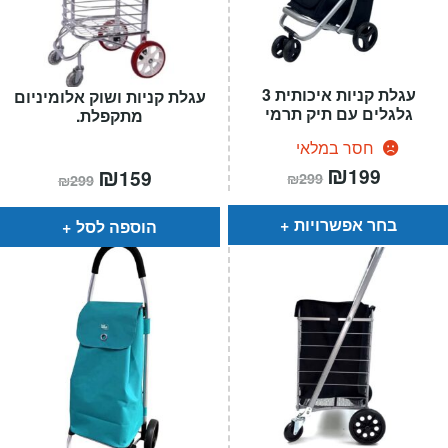
עגלת קניות איכותית 3
עגלת קניות ושוק אלומיניום
גלגלים עם תיק תרמי
מתקפלת.
חסר במלאי
המחיר
₪
המחיר
המחיר
₪
המחיר
199
159
₪
299
₪
299
הנוכחי
המקורי
הנוכחי
המקורי
הוא:
היה:
הוא:
היה:
₪299.
₪199.
₪299.
₪159.
בחר אפשרויות
הוספה לסל