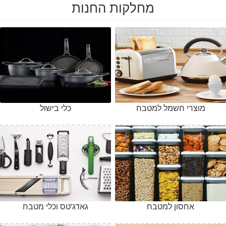
מחלקות החנות
מוצרי חשמל למטבח
כלי בישול
אחסון למטבח
גאדג'טס וכלי מטבח