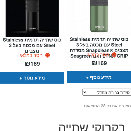
כוס שתייה תרמית Stainless
כוס שתייה תרמית Stainless
Steel עם מכסה בעל 3
Steel עם מכסה בעל 3
מצבים ®Snapclean מסדרת
מצבים
חסר במלאי
חסר במלאי
ETNA GRIP דגם Seagreen
₪
₪
169
169
מידע נוסף
מידע נוסף
מציגים את כל ⁦28⁩ התוצאות
בקבוקי שתייה