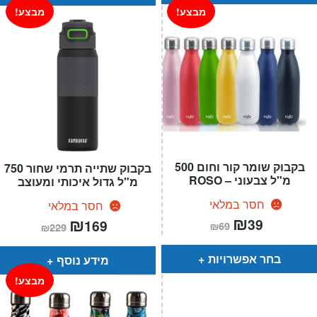
מבצע!
מבצע!
בקבוק שומר קור וחום 500
בקבוק שתייה תרמי שחור 750
מ"ל צבעוני – ROSO
מ"ל גדול איכותי ומעוצב
חסר במלאי
חסר במלאי
המחיר
₪
המחיר
המחיר
₪
המחיר
39
169
₪
69
₪
229
הנוכחי
המקורי
הנוכחי
המקורי
הוא:
היה:
הוא:
היה:
₪69.
₪39.
₪229.
₪169.
בחר אפשרויות
מידע נוסף
מבצע!