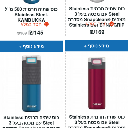
כוס שתיה תרמית Stainless
כוס שתיה תרמית 500 מ"ל
Steel עם מכסה בעל 3
Stainless Steel-
מצבים ®Snapclean מסדרת
KAMBUKKA
חסר במלאי
חסר במלאי
ETNA GRIP דגם Stainless
₪
המחיר
₪
המחיר
Steel
169
145
₪
169
הנוכחי
המקורי
הוא:
היה:
₪169.
₪145.
מידע נוסף
מידע נוסף
כוס שתיה תרמית Stainless
כוס שתיה תרמית Stainless
Steel עם מכסה בעל 3
Steel עם מכסה בעל 3
מצבים ®Snapclean מסדרת