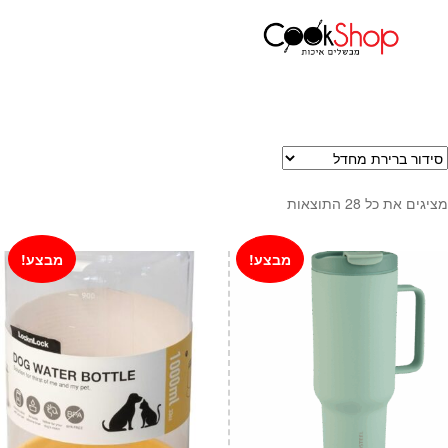
עמוד הבית
אחסון למטבח
בקבוקי שתייה
ראשי
חנות
כלי בישול
סירים
מחבתות
מציגים את כל ⁦28⁩ התוצאות
כלי הגשה ואירוח
מוצרי חשמל למטבח
מבצע!
מבצע!
גאדג'טס וכלי מטבח
אחסון למטבח
סכינים
אפייה
קפה ותה
גיפט קארד
כלי בית