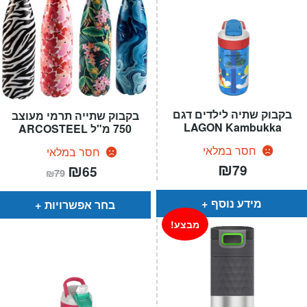
בקבוק שתיה לילדים דגם
בקבוק שתייה תרמי מעוצב
LAGON Kambukka
750 מ"ל ARCOSTEEL
חסר במלאי
חסר במלאי
₪
המחיר
₪
המחיר
79
65
₪
79
הנוכחי
המקורי
הוא:
היה:
₪79.
₪65.
מידע נוסף
בחר אפשרויות
מבצע!