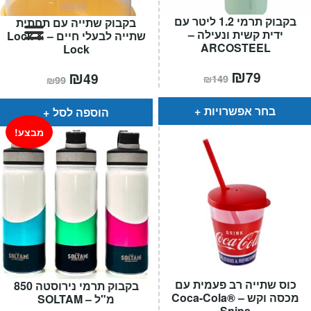
המותגים שלנו
בקבוק תרמי 1.2 ליטר עם
בקבוק שתייה עם תחתית
חגים
ידית קשית ונעילה –
שתייה לבעלי חיים – Lock &
ARCOSTEEL
מתנות לחנוכת בית
Lock
מתנות למטבח
המחיר
₪
המחיר
המחיר
₪
המחיר
79
49
₪
149
₪
99
הנוכחי
המקורי
הנוכחי
המקורי
מתכונים שלכם
הוא:
היה:
הוא:
היה:
מאמרים
₪149.
₪79.
₪99.
₪49.
בחר אפשרויות
הוספה לסל
עגלת קניות
מבצע!
תשלום
כוס שתייה רב פעמית עם
בקבוק תרמי נירוסטה 850
מכסה וקש – Coca-Cola®
מ"ל – SOLTAM
Snips