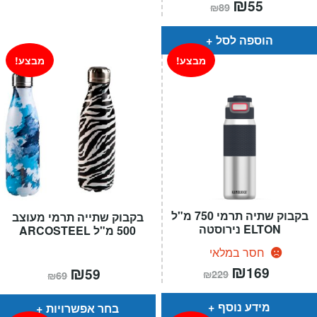
המחיר
₪
המחיר
55
₪
89
הנוכחי
המקורי
הוא:
היה:
₪89.
₪55.
הוספה לסל
מבצע!
מבצע!
בקבוק שתיה תרמי 750 מ"ל
בקבוק שתייה תרמי מעוצב
ELTON נירוסטה
500 מ"ל ARCOSTEEL
חסר במלאי
המחיר
₪
המחיר
המחיר
₪
המחיר
169
59
₪
229
₪
69
הנוכחי
המקורי
הנוכחי
המקורי
הוא:
היה:
הוא:
היה:
₪229.
₪169.
₪69.
₪59.
מידע נוסף
בחר אפשרויות