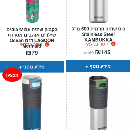
כוס שתיה תרמית 500 מ"ל
בקבוק שתיה עם עיצובים
Stainless Steel
שילדים אוהבים מסדרת
KAMBUKKA
LAGOON דגם Ocean
חסר במלאי
חסר במלאי
Mermaid
המחיר
₪
המחיר
₪
145
79
₪
169
הנוכחי
המקורי
הוא:
היה:
₪169.
₪145.
מידע נוסף
מידע נוסף
מבצע!