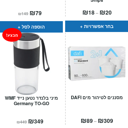
טווח
₪
₪
המחיר
₪
המחיר
18
20
79
–
₪
149
מחירים:
הנוכחי
המקורי
הוא:
היה:
עד
₪149.
₪79.
בחר אפשרויות
הוספה לסל
מבצע!
מסננים לטיהור מים DAFI
מיני בלנדר נטען נייד WMF
Germany TO-GO
טווח
₪
₪
המחיר
₪
המחיר
89
309
349
–
₪
449
חירים:
הנוכחי
המקורי