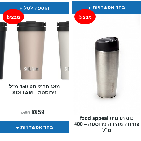
הוא:
היה:
עד
₪449.
₪349.
בחר אפשרויות
הוספה לסל
מבצע!
מבצע!
מאג תרמי סט 450 מ"ל
נירוסטה – SOLTAM
המחיר
₪
המחיר
59
₪
89
הנוכחי
המקורי
כוס תרמית food appeal
הוא:
היה:
פתיחה מהירה נירוסטה – 400
₪89.
₪59.
בחר אפשרויות
מ"ל