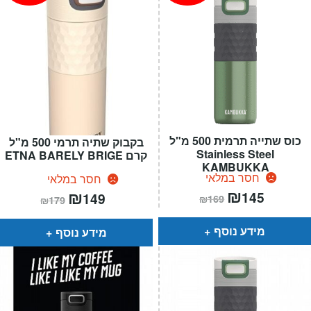
כוס שתייה תרמית 500 מ"ל
בקבוק שתיה תרמי 500 מ"ל
Stainless Steel
קרם ETNA BARELY BRIGE
KAMBUKKA
חסר במלאי
חסר במלאי
המחיר
₪
המחיר
המחיר
₪
המחיר
145
149
₪
169
₪
179
הנוכחי
המקורי
הנוכחי
המקורי
הוא:
היה:
הוא:
היה:
₪169.
₪145.
₪179.
₪149.
מידע נוסף
מידע נוסף