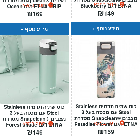
מצבים ®Snapclean מסדרת
חסר במלאי
חסר במלאי
ETNA דגם Blackberry
ETNA GRIP דגם Ocean
₪
₪
149
169
מידע נוסף
מידע נוסף
כוס שתיה תרמית Stainless
כוס שתיה תרמית Stainless
Steel עם מכסה בעל 3
Steel עם מכסה בעל 3
מצבים ®Snapclean מסדרת
מצבים ®Snapclean מסדרת
חסר במלאי
חסר במלאי
ETNA דגם Paradise Flower
ETNA דגם Forest shade
₪
₪
159
149