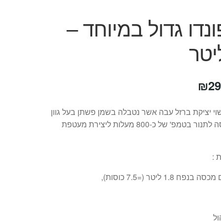
נדו גדול במיוחד –
חיר
המחיר
₪
29
קורי
הנוכחי
וי יציקת ברזל עבה אשר נטבלה בשמן פשתן בעל גוון
ה:
הוא:
שחור והוכנסה לתנור בטמפ' של כ-800 מעלות ליצירת מעטפת
₪299.
₪36
 :
ח 1.8 ליטר (=7.5 כוסות),
ול