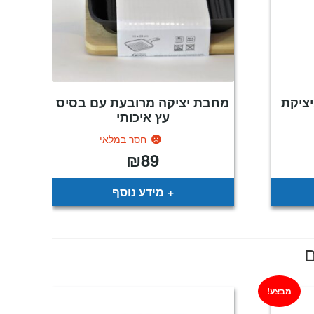
יציקת
מחבת יציקה מרובעת עם בסיס
עץ איכותי
חסר במלאי
₪
89
מחיר
נוכחי
וא:
₪249
מידע נוסף
ם
מבצע!