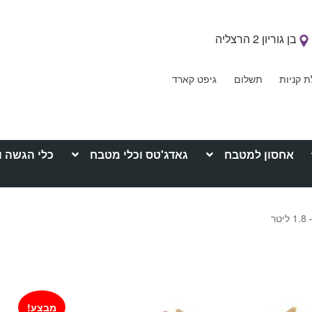
בן גוריון 2 הרצליה
ת קניות
תשלום
גיפט קארד
אחסון למטבח
גאדג'טס וכלי מטבח
כלי הגשה ו
ר
מבצע!