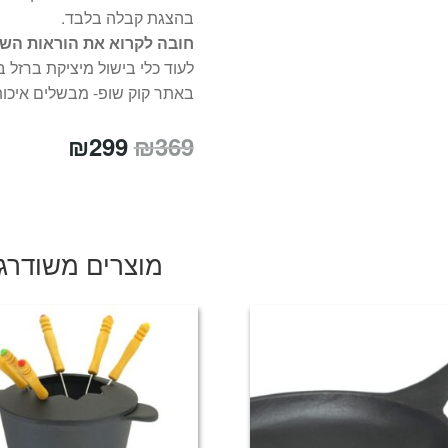
בהצגת קבלה בלבד.
חובה לקרוא את הוראות השי
לעוד כלי בישול מיציקת ברזל
באתר קוק שופ- מבשלים איכו
המחיר
המחיר
₪
299
₪
369
המקורי
הנוכחי
היה:
הוא:
₪299.
₪369.
מוצרים משודרג