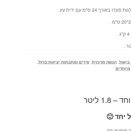
.
 בישול
,
הגשה מרכזית
,
סירים ומחבתות יציקות ברזל
,
מיוחדים
1.8 ליטר
ל יחד 🙂
ה מותכת חם.