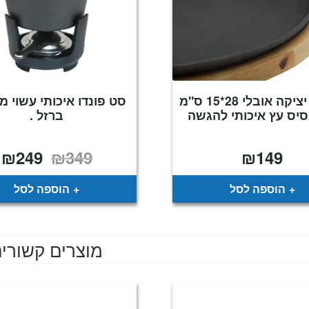
מחבת יציקה אובלי 28*15 ס"מ
סט פונדו איכותי עשוי מ
יס עץ איכותי להגשה
ברזל .
₪
249
₪
349
₪
149
המחיר
ה
המקורי
ה
היה:
ה
.
₪349.
הוספה לסל
הוספה לסל
מוצרים קשורי