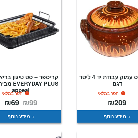
סיר חרס עמוק עבודת יד 4 ליטר
קריספר – סט טיגון בריא
דגם
appeal
חסר במלאי
חסר במלאי
₪
69
₪
99
₪
209
המחיר
המח
המקורי
הנו
היה:
הוא
69.
₪99.
מידע נוסף
מידע נוסף