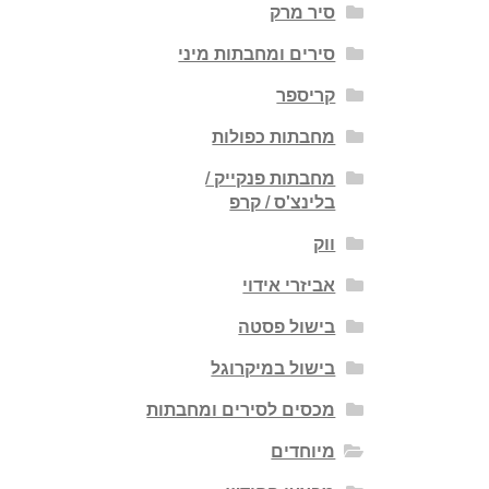
סיר מרק
סירים ומחבתות מיני
קריספר
מחבתות כפולות
מחבתות פנקייק /
בלינצ'ס / קרפ
ווק
אביזרי אידוי
בישול פסטה
בישול במיקרוגל
מכסים לסירים ומחבתות
מיוחדים