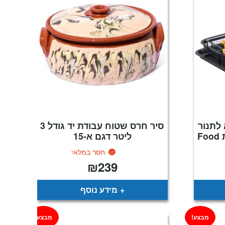
 לתנור
סיר חרס שטוח עבודת יד גודל 3
EVERYDAY PLUS מבית Food
ליטר דגם א-15
חסר במלאי
₪
239
יר
כחי
:
₪
מידע נוסף
מבצע!
מבצע!