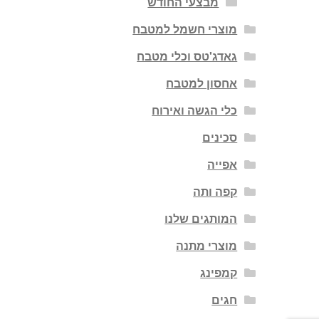
מבצעי החודש
מוצרי חשמל למטבח
גאדג'טס וכלי מטבח
אחסון למטבח
כלי הגשה ואירוח
סכינים
אפייה
קפה ותה
המותגים שלנו
מוצרי מתנה
קמפינג
חגים