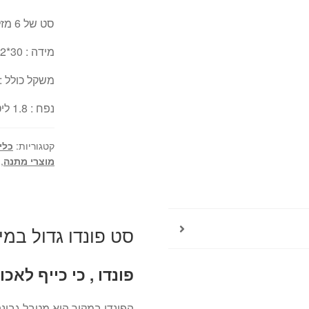
סט של 6 מזלגות פונדו באורך 24 ס"מ עם ידית עץ.
מידה : 30*22*20 ס"מ .
משקל כולל : 4 ק"ג 
נפח : 1.8 ליטר .
קטגוריות:
כלי
מוצרי מתנה
,
סט פונדו גדול במיוחד – 
פונדו , כי כייף לאכו
הפונדו במקור הוא מטבל גבינ