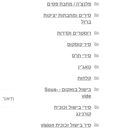
פלנצ'ה / מחבת פסים
סירים ומחבתות יציקות
ברזל
רוסטרים וקדרות
סיר קוסקוס
סירי חרס
טאג'ין
קלחות
בישול בואקום - Sous-
vide
תיאור
סירי בישול זכוכית
קורנינג
סיר בישול זכוכית vision