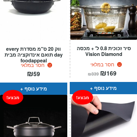
סיר זכוכית 0.8 ל' + מכסה
ווק 20 ס"מ מסדרת every
Vision Diamond
day תואם אינדוקציה מבית
foodappeal
חסר במלאי
חסר במלאי
המחיר
₪
המחיר
₪
169
59
₪
339
הנוכחי
המקורי
הוא:
היה:
₪339.
₪169.
מידע נוסף
מידע נוסף
מבצע!
מבצע!