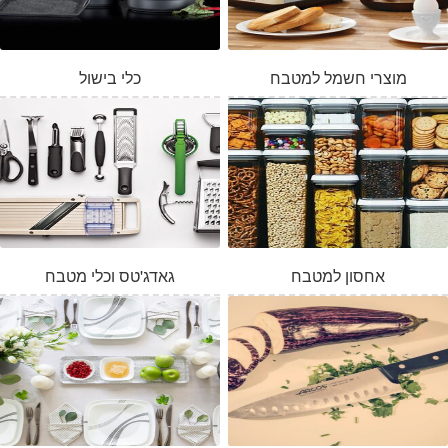
מוצרי חשמל למטבח
כלי בישול
אחסון למטבח
גאדג'טס וכלי מטבח