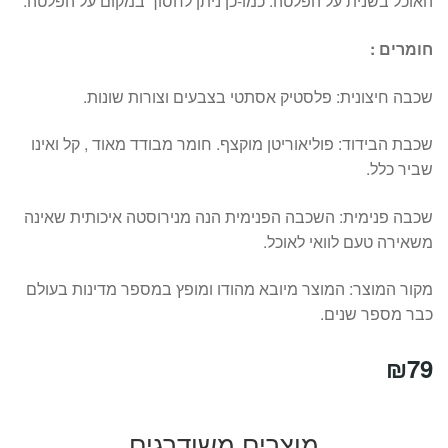
האוכל בשנית על הפלטה. כמו-כן ניתן לחסוך במקום על הפלטה.
חומרים :
שכבה חיצונית: פלסטיק אסתטי בצבעים וצורות שונות.
שכבת הבידוד: פוליאוריטן מוקצף. חומר מבודד מאוד , קל ואינו
שביר כלל.
שכבה פנימית: השכבה הפנימית הנה מנירוסטה איכותית שאינה
משאירה טעם לוואי לאוכל.
מקור המוצר: המוצר מיובא מהודו ומופץ במספר מדינות בעולם
כבר מספר שנים.
₪
79
מוצרים משודרגים