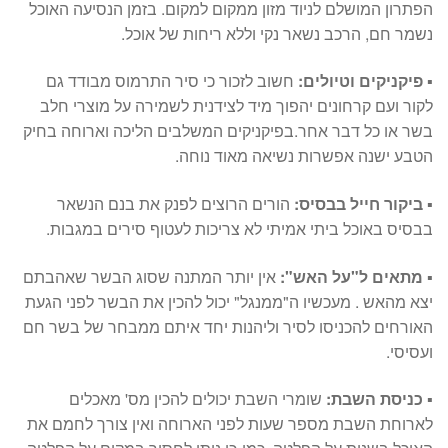
הפתרון המושלם לניוד מזון ממקום למקום. בזמן הנסיעה האוכל
נשמר חם, הרכב נשאר נקי וללא ריחות של אוכל.
▪
פיקניקים וטיולים:
חשוב לזכור כי סיר התרמוס מבודד גם
לקור ועם קרחונים יהפוך מיד לצידנית לשמירה על מוצרי חלב
בשר או כל דבר אחר.בפיקניקים המשלבים הליכה וארוחה בחיק
הטבע ישנה אפשרות נשיאה מאוד נוחה.
▪
ביקור חייל בבסיס:
הורים הרוצים לפנק את בנם הנשאר
בבסיס באוכל ביתי אמיתי לא צריכות לעטוף סירים במגבות.
▪
מתאים ל"על האש":
אין יותר המתנה שסוג הבשר שאהבתם
יצא מהאש . מעכשיו ה"ממנגל" יכול להכין את הבשר לפני הגעת
האורחים להכניסו לסיר וליהנות יחד איתם ממבחר של בשר חם
ועסיסי.
▪
כניסת השבת:
שומרי השבת יכולים להכין מס' מאכלים
לארוחת השבת מספר שעות לפני הארוחה ואין צורך לחמם את