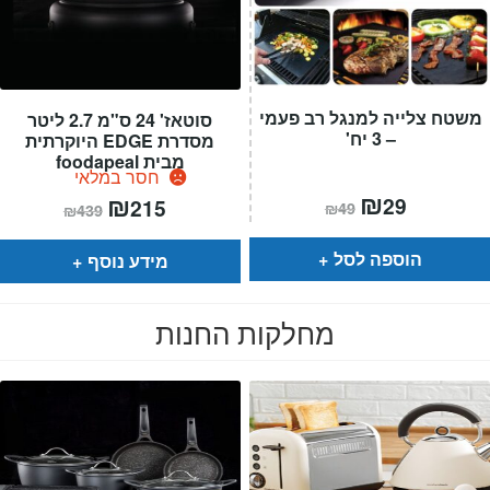
משטח צלייה למנגל רב פעמי
סוטאז' 24 ס"מ 2.7 ליטר
– 3 יח'
מסדרת EDGE היוקרתית
מבית foodapeal
חסר במלאי
המחיר
₪
המחיר
המחיר
₪
המחיר
29
215
₪
49
₪
439
הנוכחי
המקורי
הנוכחי
המקורי
הוא:
היה:
הוא:
היה:
₪49.
₪29.
₪439.
₪215.
הוספה לסל
מידע נוסף
מחלקות החנות