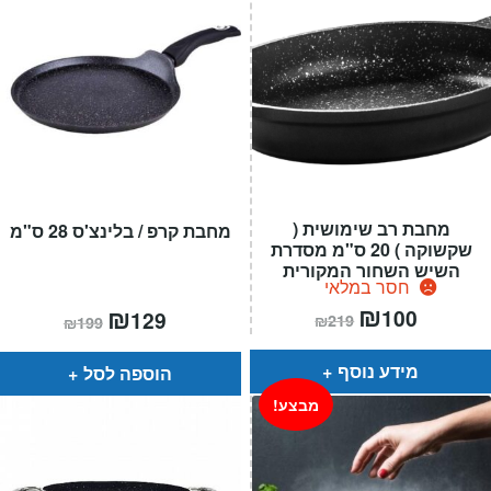
מחבת רב שימושית (
מחבת קרפ / בלינצ'ס 28 ס"מ
שקשוקה ) 20 ס"מ מסדרת
השיש השחור המקורית
חסר במלאי
המחיר
₪
המחיר
המחיר
₪
המחיר
100
129
₪
219
₪
199
הנוכחי
המקורי
הנוכחי
המקורי
הוא:
היה:
הוא:
היה:
₪219.
₪100.
₪199.
₪129.
מידע נוסף
הוספה לסל
מבצע!