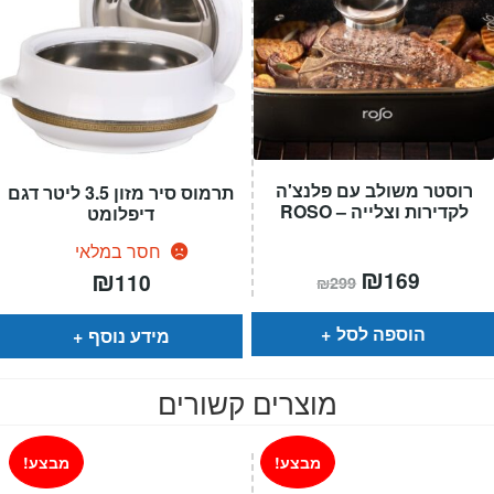
רוסטר משולב עם פלנצ'ה
תרמוס סיר מזון 3.5 ליטר דגם
לקדירות וצלייה – ROSO
דיפלומט
חסר במלאי
המחיר
₪
המחיר
₪
169
110
₪
299
הנוכחי
המקורי
הוא:
היה:
₪299.
₪169.
הוספה לסל
מידע נוסף
מוצרים קשורים
מבצע!
מבצע!