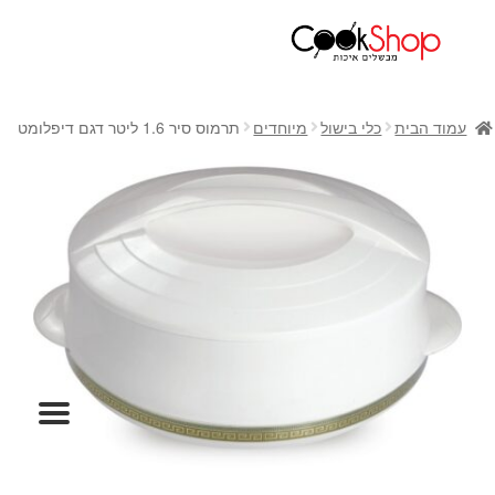
ראשי
חנות
עמוד הבית
כלי בישול
מיוחדים
תרמוס סיר 1.6 ליטר דגם דיפלומט
כלי בישול
סירים
מחבתות
כלי הגשה ואירוח
מוצרי חשמל למטבח
גאדג'טס וכלי מטבח
אחסון למטבח
סכינים
אפייה
קפה ותה
גיפט קארד
כלי בית