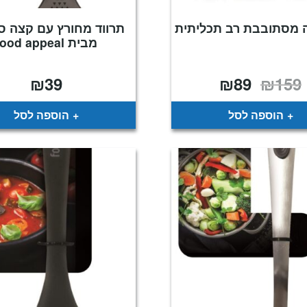
ה מסתובבת רב תכליתית
תרווד מחורץ עם קצה סי
מבית food appeal
₪
39
₪
89
₪
159
המחיר
המחיר
המקורי
הנוכחי
היה:
הוא:
₪89.
₪159.
הוספה לסל
הוספה לסל