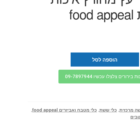
foo
הוספה לסל
בירורים צלצלו עכשיו 09-7897944
ה מרכזית
,
כלי ששת
,
כלי מטבח ואביזרים food appeal
,
טבים