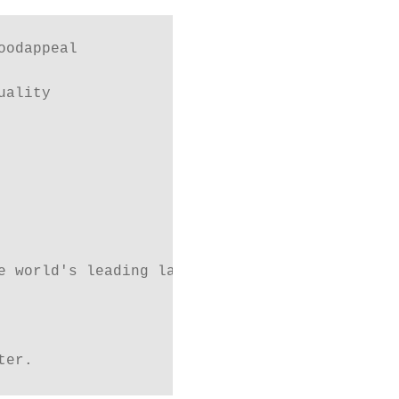
odappeal 

ality

e world's leading laboratories.

ter.