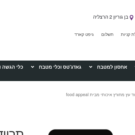
בן גוריון 2 הרצליה
ת קניות
תשלום
גיפט קארד
אחסון למטבח
גאדג'טס וכלי מטבח
כלי הגשה ו
 עץ מחורץ איכותי מבית food appeal
תרווד