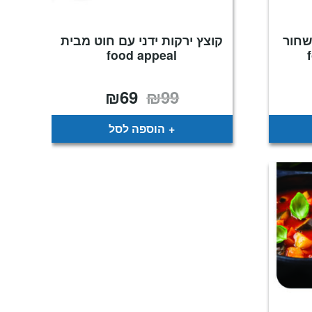
שחור
קוצץ ירקות ידני עם חוט מבית
food appeal
₪
69
₪
99
המחיר
המחיר
המקורי
הנוכחי
היה:
הוא:
₪69.
₪99.
הוספה לסל