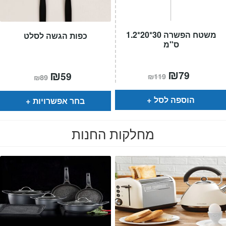
משטח הפשרה 30*20*1.2
כפות הגשה לסלט
ס"מ
המחיר
₪
המחיר
המחיר
₪
המחיר
79
59
₪
119
₪
89
הנוכחי
המקורי
הנוכחי
המקורי
הוא:
היה:
הוא:
היה:
₪119.
₪79.
₪89.
₪59.
הוספה לסל
בחר אפשרויות
מחלקות החנות