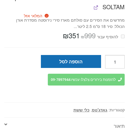
SOLTAM
המלאי אזל
מחדשים את הסירים עם סולתם מארז סירי נירוסטה מסדרת אורן
הכולל: סיר 18 ס"מ 2.5 ליטר...
₪
351
999
המחיר
המחיר
₪
להוסיף⁦⁩ עבור
המקורי
הנוכחי
היה:
הוא:
₪351.
₪999.
כמות
הוספה לסל
של
תרבד
נירוסטה
להזמנות בירורים צלצלו עכשיו 09-7897944
ייחודי
לדגים
food
appeal
קטגוריות:
גאדג'טס
,
כלי ששת
תיאור