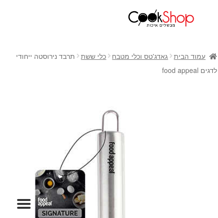
ראשי
חנות
עמוד הבית
גאדג'טס וכלי מטבח
כלי ששת
תרבד נירוסטה ייחודי
כלי בישול
לדגים food appeal
סירים
מחבתות
כלי הגשה ואירוח
מוצרי חשמל למטבח
גאדג'טס וכלי מטבח
אחסון למטבח
סכינים
אפייה
קפה ותה
גיפט קארד
כלי בית