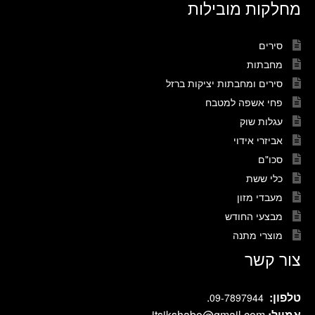
מחלקות מובילות
סירים
מחבתות
סירים ומחבתות יציקות ברזל
פחי אשפה למטבח
עגלות שוק
אביזרי אידוי
סכו"ם
כלי ששת
מעבדי מזון
מבצעי החודש
מוצרי מתנה
צור קשר
טלפון:
.
09-7897944
אמייל:
itsikshabo@gmail.com