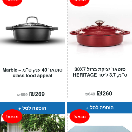
סוטאז' יציקת ברזל 30X7
סוטאז' 40 ענק ס"מ – Marble
ס"מ, 3.7 ליטר HERITAGE
class food appeal
המחיר
₪
המחיר
המחיר
₪
המחיר
260
269
₪
649
₪
699
הנוכחי
המקורי
הנוכחי
המקורי
הוא:
היה:
הוא:
היה:
₪649.
₪260.
₪699.
₪269.
הוספה לסל
הוספה לסל
מבצע!
מבצע!