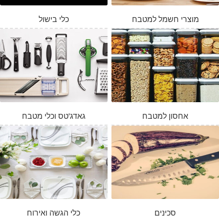
מוצרי חשמל למטבח
כלי בישול
אחסון למטבח
גאדג'טס וכלי מטבח
סכינים
כלי הגשה ואירוח