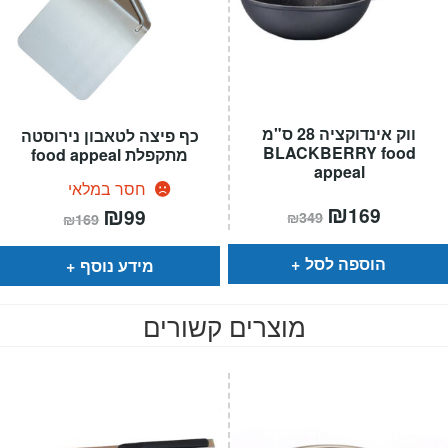
ווק אינדוקציה 28 ס"מ
כף פיצה לטאבון נירוסטה
BLACKBERRY food
מתקפלת food appeal
appeal
חסר במלאי
המחיר
₪
המחיר
המחיר
₪
המחיר
169
99
₪
349
₪
169
הנוכחי
המקורי
הנוכחי
המקורי
הוא:
היה:
הוא:
היה:
₪349.
₪169.
₪169.
₪99.
הוספה לסל
מידע נוסף
מוצרים קשורים