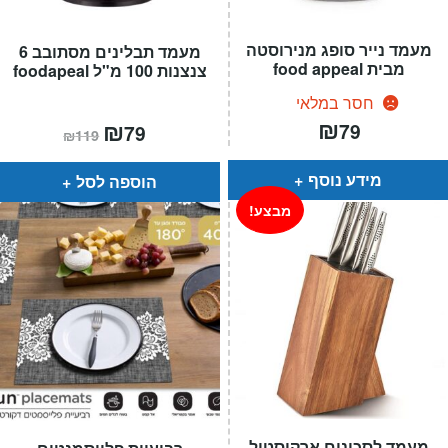
מעמד נייר סופג מנירוסטה
מעמד תבלינים מסתובב 6
מבית food appeal
צנצנות 100 מ"ל foodapeal
חסר במלאי
₪
המחיר
₪
המחיר
79
79
₪
119
הנוכחי
המקורי
הוא:
היה:
₪119.
₪79.
מידע נוסף
הוספה לסל
מבצע!
מעמד לסכינים ארקוסטיל