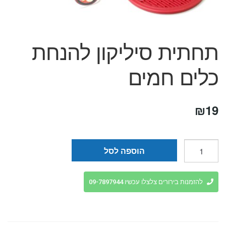
המותגים שלנו
חגים
מתנות לחנוכת בית
תחתית סיליקון להנחת
מתנות למטבח
מתכונים שלכם
כלים חמים
מאמרים
עגלת קניות
תשלום
₪
19
כמות
הוספה לסל
של
תחתית
סיליקון
להזמנות בירורים צלצלו עכשיו 09-7897944
להנחת
כלים
חמים