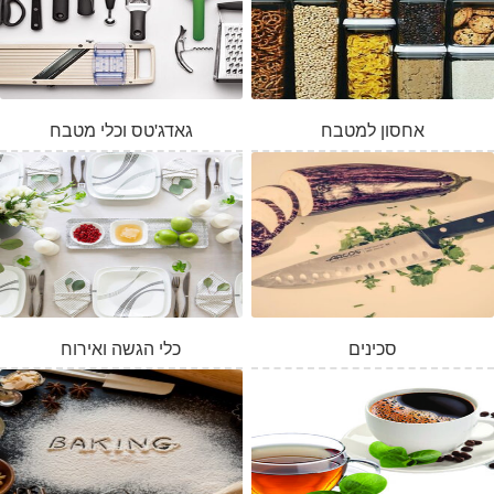
אחסון למטבח
גאדג'טס וכלי מטבח
סכינים
כלי הגשה ואירוח