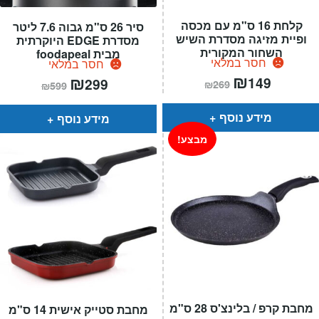
קלחת 16 ס"מ עם מכסה
סיר 26 ס"מ גבוה 7.6 ליטר
ופיית מזיגה מסדרת השיש
מסדרת EDGE היוקרתית
השחור המקורית
מבית foodapeal
חסר במלאי
חסר במלאי
המחיר
₪
המחיר
המחיר
₪
המחיר
149
299
₪
269
₪
599
הנוכחי
המקורי
הנוכחי
המקורי
הוא:
היה:
הוא:
היה:
₪269.
₪149.
₪599.
₪299.
מידע נוסף
מידע נוסף
מבצע!
מחבת קרפ / בלינצ'ס 28 ס"מ
מחבת סטייק אישית 14 ס"מ