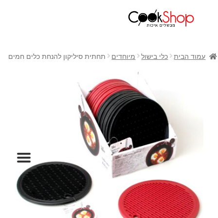
ראשי
חנות
עמוד הבית
כלי בישול
מיוחדים
תחתית סיליקון להנחת כלים חמים
כלי בישול
סירים
מחבתות
כלי הגשה ואירוח
מוצרי חשמל למטבח
גאדג'טס וכלי מטבח
אחסון למטבח
סכינים
אפייה
קפה ותה
גיפט קארד
כלי בית