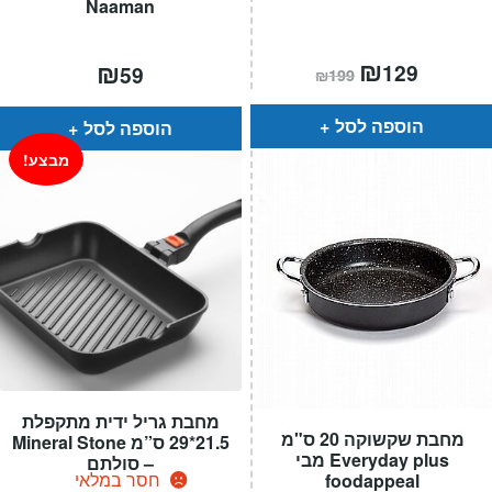
Naaman
המחיר
₪
המחיר
₪
129
59
₪
199
הנוכחי
המקורי
הוא:
היה:
₪199.
₪129.
הוספה לסל
הוספה לסל
מבצע!
מחבת גריל ידית מתקפלת
מחבת שקשוקה 20 ס"מ
21.5*29 ס”מ Mineral Stone
Everyday plus מבי
– סולתם
חסר במלאי
foodappeal