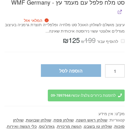
סט מלח פלפל עם מעמד עץ - WMF Germany
המלאי אזל
עיצוב מושלם לשולחן האוכל סט מלחיה ופלפלייה תוצרת גרמניה בעיצוב
מגדלים אלגנטי עשוי נירוסטה איכותית שאינה...
₪
125
199
המחיר
המחיר
₪
להוסיף⁦⁩ עבור
המקורי
הנוכחי
היה:
הוא:
₪125.
₪199.
כמות
הוספה לסל
של
תחתיות
לכוסות
איכותיות
להזמנות בירורים צלצלו עכשיו 09-7897944
10
ס"מ
מק"ט:
אין מידע
בגוונים
קטגוריות:
שולחן ראש השנה
,
שולחן פסח
,
שולחן שבועות
,
שולחן
שונים.
סוכות
,
שולחן טו בשבט
,
הגשה מרכזית
,
גאדג'טס
,
כלי הגשה ואירוח
,