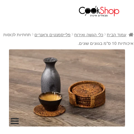
ראשי
חנות
עמוד הבית
כלי הגשה ואירוח
פלייסמנטים וראנרים
תחתיות לכוסות
כלי בישול
איכותיות 10 ס"מ בגוונים שונים.
סירים
מחבתות
כלי הגשה ואירוח
מוצרי חשמל למטבח
גאדג'טס וכלי מטבח
אחסון למטבח
סכינים
אפייה
קפה ותה
גיפט קארד
כלי בית