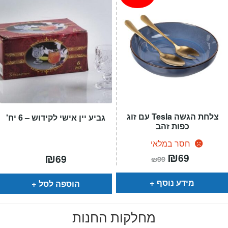
צלחת הגשה Tesla עם זוג
גביע יין אישי לקידוש – 6 יח'
כפות זהב
חסר במלאי
המחיר
₪
המחיר
₪
69
69
₪
99
הנוכחי
המקורי
הוא:
היה:
₪99.
₪69.
מידע נוסף
הוספה לסל
מחלקות החנות