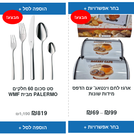
הוא:
היה:
עד
₪999.
₪469.
בחר אפשרויות
הוספה לסל
מבצע!
מבצע!
ארגז לחם וינטאג' עם הדפס
סט סכום 60 חלקים
מידות שונות
PALERMO מבית WMF
טווח
₪
₪
המחיר
₪
המחיר
69
99
819
–
₪
1,190
מחירים:
הנוכחי
המקורי
הוא:
היה:
עד
₪1,190.
₪819.
בחר אפשרויות
הוספה לסל