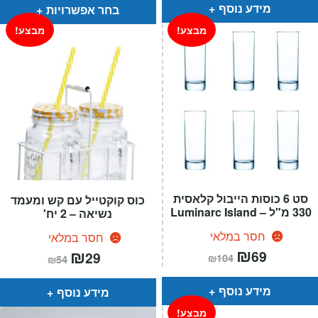
₪699.
₪399.
₪99.
₪76.
מידע נוסף
בחר אפשרויות
מבצע!
מבצע!
סט 6 כוסות הייבול קלאסית
כוס קוקטייל עם קש ומעמד
330 מ"ל – Luminarc Island
נשיאה – 2 יח'
חסר במלאי
חסר במלאי
המחיר
₪
המחיר
המחיר
₪
המחיר
69
29
₪
104
₪
54
הנוכחי
המקורי
הנוכחי
המקורי
הוא:
היה:
הוא:
היה:
₪104.
₪69.
₪54.
₪29.
מידע נוסף
מידע נוסף
מבצע!