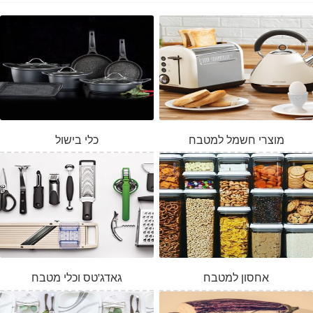
מוצרי חשמל למטבח
כלי בישול
אחסון למטבח
גאדג'טס וכלי מטבח