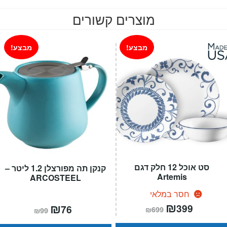
מוצרים קשורים
מבצע!
מבצע!
סט אוכל 12 חלק דגם
קנקן תה מפורצלן 1.2 ליטר –
Artemis
ARCOSTEEL
חסר במלאי
המחיר
₪
המחיר
המחיר
₪
המחיר
399
76
₪
699
₪
99
הנוכחי
המקורי
הנוכחי
המקורי
הוא:
היה:
הוא:
היה: