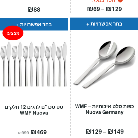
טווח
₪
₪
₪
69
129
88
–
חירים:
עד
בחר אפשרויות
בחר אפשרויות
מבצע!
כפות סלט איכותיות – WMF
סט סכו"ם לדגים 12 חלקים
Nuova Germany
WMF Nuova
טווח
₪
₪
המחיר
₪
המחיר
129
149
469
–
₪
999
חירים:
הנוכחי
המקורי