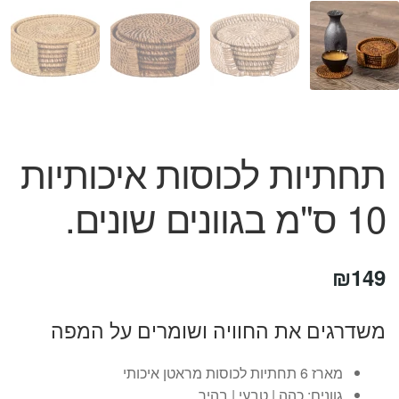
המותגים שלנו
חגים
מתנות לחנוכת בית
מתנות למטבח
מתכונים שלכם
מאמרים
תחתיות לכוסות איכותיות
עגלת קניות
תשלום
10 ס"מ בגוונים שונים.
₪
149
משדרגים את החוויה ושומרים על המפה
מארז 6 תחתיות לכוסות מראטן איכותי
גוונים: כהה | טבעי | בהיר