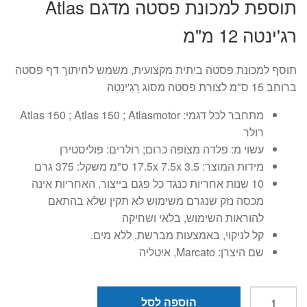
תוספת למכונת פסטה מדגם Atlas
היה:
הוא:
רג'ינטה 12 מ"מ
₪179.
₪329.
תוסף למכונת פסטה ביתית מקצועית, משמש לחיתוך דף פסטה
ברוחב 15 ס"מ לצורת פסטה מסוג רֵגִ'ינֵטֵה
מתחבר לכל דגמי: Atlas 150 ; Atlas 150 ; Atlasmotor
רולר
עשוי מ: פלדה מצופה כרום; רולרים: פוליסטירן
מידות המוצר: 3.5 17.5x 7.5x ס"מ משקל: 375 גרם
10 שנות אחריות כנגד כל פגם בייצור. האחריות אינה
מכסה נזק שנגרם משימוש לא תקין שלא בהתאם
להוראות השימוש, בלאי ושחיקה
קל לניקוי, באמצעות מברשת, ללא מים.
שם היצרן: Marcato, איטליה
כמות
הוספה לסל