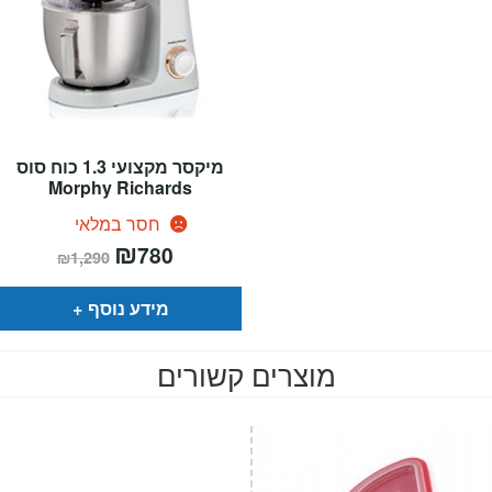
מיקסר מקצועי 1.3 כוח סוס
Morphy Richards
חסר במלאי
המחיר
₪
המחיר
780
₪
1,290
הנוכחי
המקורי
הוא:
היה:
₪1,290.
₪780.
מידע נוסף
מוצרים קשורים