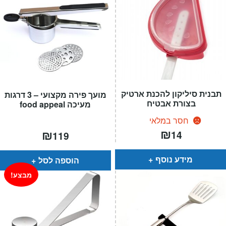
תבנית סיליקון להכנת ארטיק
מועך פירה מקצועי – 3 דרגות
בצורת אבטיח
מעיכה food appeal
חסר במלאי
₪
₪
14
119
מידע נוסף
הוספה לסל
מבצע!