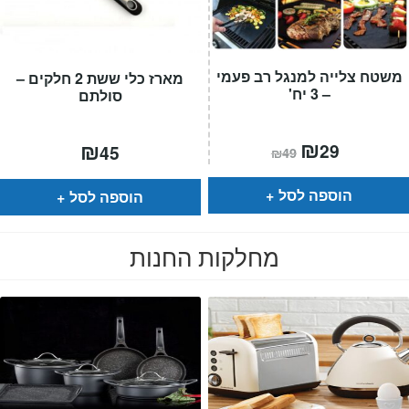
משטח צלייה למנגל רב פעמי
מארז כלי ששת 2 חלקים –
– 3 יח'
סולתם
המחיר
₪
המחיר
₪
29
45
₪
49
הנוכחי
המקורי
הוא:
היה:
₪49.
₪29.
הוספה לסל
הוספה לסל
מחלקות החנות