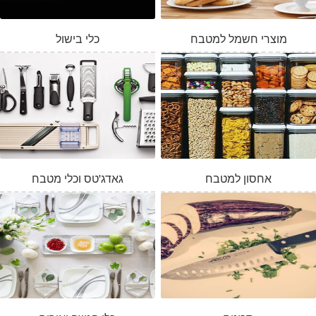
מוצרי חשמל למטבח
כלי בישול
אחסון למטבח
גאדג'טס וכלי מטבח