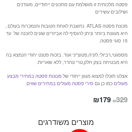
פסטה מלכותית זו מושלמת עם מתכונים ייחודיים, מעודנים
ושילובים עשירים
מכונת פסטה ATLAS נחשבת לאחת הטובות והנמכרות בעולם ,
היא מגוונת ביותר וניתן להוסיף לה אביזרים שונים להכנה של עד
15 סוגי פסטה.
מספגטי,רביולי,לזניה,פטוצ'יני ועוד. בזכות פטנט יחודי הנמצא בה
היא מבטיחה בצק חלק,טרי ונהדר, ללא שאריות.
אצלנו תוכלו למצוא מגוון ייחודי של
מכונות פסטה במחירי מבצע
מעולים
כמו כן גם
סירי פסטה מעולים במחירים שווים
המחיר
המחיר
₪
179
329
₪
המקורי
הנוכחי
היה:
הוא:
מוצרים משודרגים
₪179.
₪329.