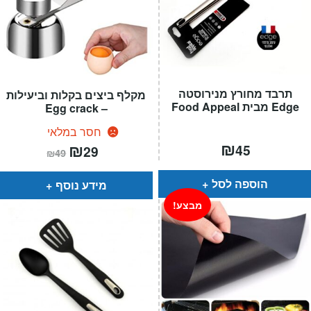
תרבד מחורץ מנירוסטה
מקלף ביצים בקלות וביעילות
Edge מבית Food Appeal
– Egg crack
חסר במלאי
₪
המחיר
₪
המחיר
45
29
₪
49
הנוכחי
המקורי
הוא:
היה:
₪49.
₪29.
הוספה לסל
מידע נוסף
מבצע!