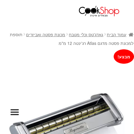
ראשי
חנות
עמוד הבית
גאדג'טס וכלי מטבח
מכונת פסטה ואביזרים
תוספת
כלי בישול
למכונת פסטה מדגם Atlas רג'ינטה 12 מ"מ
סירים
מבצע!
מחבתות
כלי הגשה ואירוח
מוצרי חשמל למטבח
גאדג'טס וכלי מטבח
אחסון למטבח
סכינים
אפייה
קפה ותה
גיפט קארד
כלי בית