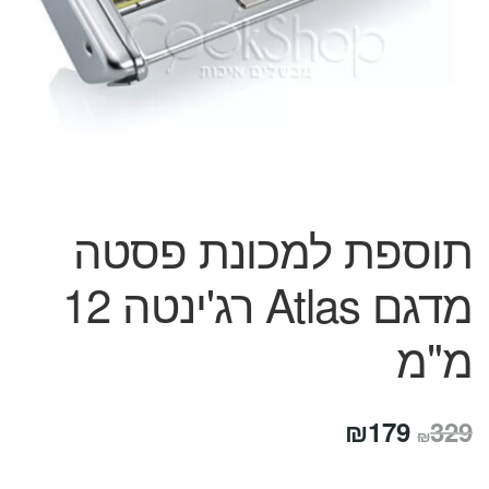
המותגים שלנו
חגים
מתנות לחנוכת בית
מתנות למטבח
מתכונים שלכם
מאמרים
עגלת קניות
תשלום
תוספת למכונת פסטה
מדגם Atlas רג'ינטה 12
מ"מ
המחיר
המחיר
₪
179
329
₪
המקורי
הנוכחי