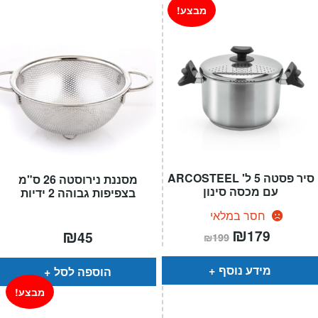
מבצע!
סיר פסטה 5 ל' ARCOSTEEL
מסננת נירוסטה 26 ס"מ
עם מכסה סינון
בצפיפות גבוהה 2 ידיות
חסר במלאי
המחיר
₪
המחיר
₪
179
45
₪
199
הנוכחי
המקורי
הוא:
היה:
₪199.
₪179.
מידע נוסף
הוספה לסל
מבצע!