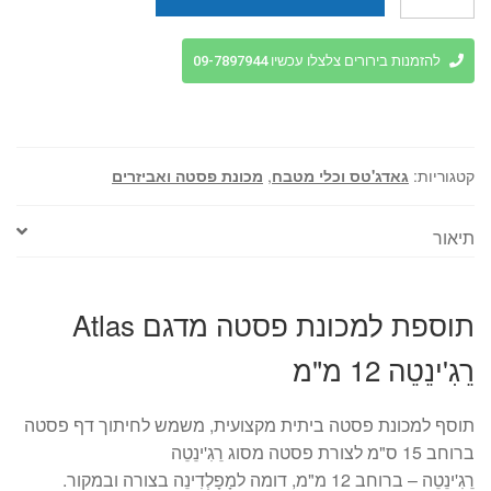
של
תוספת
למכונת
להזמנות בירורים צלצלו עכשיו 09-7897944
פסטה
מדגם
Atlas
רג'ינטה
קטגוריות:
גאדג'טס וכלי מטבח
,
מכונת פסטה ואביזרים
12
מ"מ
תיאור
תוספת למכונת פסטה מדגם Atlas
רֵגִ'ינֵטֵה 12 מ"מ
תוסף למכונת פסטה ביתית מקצועית, משמש לחיתוך דף פסטה
ברוחב 15 ס"מ לצורת פסטה מסוג רֵגִ'ינֵטֵה
רֵגִ'ינֵטֵה – ברוחב 12 מ"מ, דומה למָפָלְדִינֵה בצורה ובמקור.