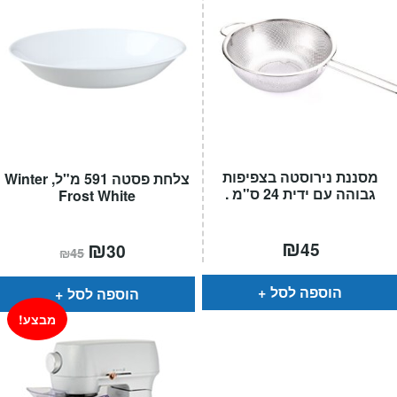
מסננת נירוסטה בצפיפות
צלחת פסטה 591 מ"ל, Winter
גבוהה עם ידית 24 ס"מ .
Frost White
₪
המחיר
₪
המחיר
45
30
₪
45
הנוכחי
המקורי
הוא:
היה:
₪45.
₪30.
הוספה לסל
הוספה לסל
מבצע!