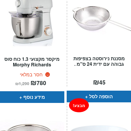
מסננת נירוסטה בצפיפות
מיקסר מקצועי 1.3 כוח סוס
גבוהה עם ידית 24 ס"מ .
Morphy Richards
חסר במלאי
₪
המחיר
₪
המחיר
45
780
₪
1,290
הנוכחי
המקורי
הוא:
היה:
₪1,290.
₪780.
הוספה לסל
מידע נוסף
מבצע!