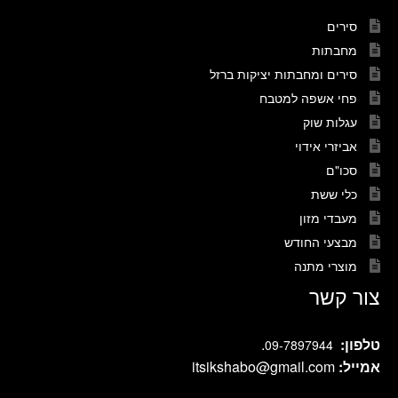
סירים
מחבתות
סירים ומחבתות יציקות ברזל
פחי אשפה למטבח
עגלות שוק
אביזרי אידוי
סכו"ם
כלי ששת
מעבדי מזון
מבצעי החודש
מוצרי מתנה
צור קשר
טלפון:
.
09-7897944
אמייל:
itsikshabo@gmail.com