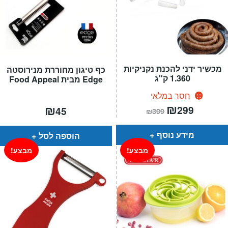
מכשיר ידני להכנת נקניקיות
כף טיגון מחוררת מנירוסטה
1.360 ק"ג
Edge מבית Food Appeal
חסר במלאי
המחיר
₪
המחיר
₪
299
45
₪
399
הנוכחי
המקורי
הוא:
היה:
₪399.
₪299.
מידע נוסף
הוספה לסל
מבצע!
מבצע!