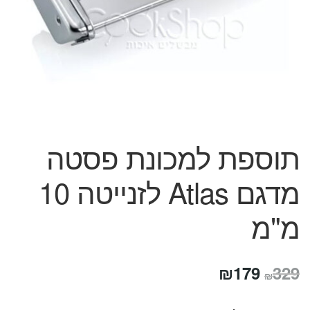
המותגים שלנו
חגים
מתנות לחנוכת בית
מתנות למטבח
מתכונים שלכם
מאמרים
עגלת קניות
תשלום
תוספת למכונת פסטה
מדגם Atlas לזנייטה 10
מ"מ
המחיר
המחיר
₪
179
329
₪
המקורי
הנוכחי