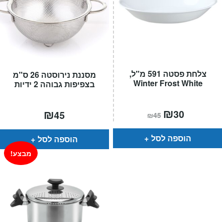
צלחת פסטה 591 מ"ל,
מסננת נירוסטה 26 ס"מ
Winter Frost White
בצפיפות גבוהה 2 ידיות
המחיר
₪
המחיר
₪
30
45
₪
45
הנוכחי
המקורי
הוא:
היה:
₪45.
₪30.
הוספה לסל
הוספה לסל
מבצע!