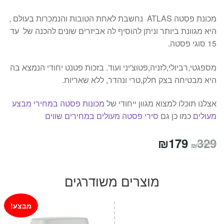
מכונת פסטה ATLAS נחשבת לאחת הטובות והנמכרות בעולם ,
היא מגוונת ביותר וניתן להוסיף לה אביזרים שונים להכנה של עד
15 סוגי פסטה.
מספגטי,רביולי,לזניה,פטוצ'יני ועוד. בזכות פטנט יחודי הנמצא בה
היא מבטיחה בצק חלק,טרי ונהדר, ללא שאריות.
אצלנו תוכלו למצוא מגוון ייחודי של
מכונות פסטה במחירי מבצע
מעולים
כמו כן גם
סירי פסטה מעולים במחירים שווים
המחיר
המחיר
₪
179
329
₪
המקורי
הנוכחי
היה:
הוא:
מוצרים משודרגים
₪179.
₪329.
מבצע!