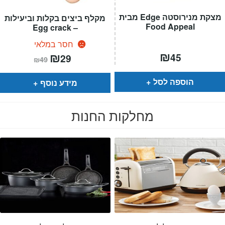
מצקת מנירוסטה Edge מבית
מקלף ביצים בקלות וביעילות
Food Appeal
– Egg crack
חסר במלאי
₪
המחיר
₪
המחיר
45
29
₪
49
הנוכחי
המקורי
הוא:
היה:
₪49.
₪29.
הוספה לסל
מידע נוסף
מחלקות החנות