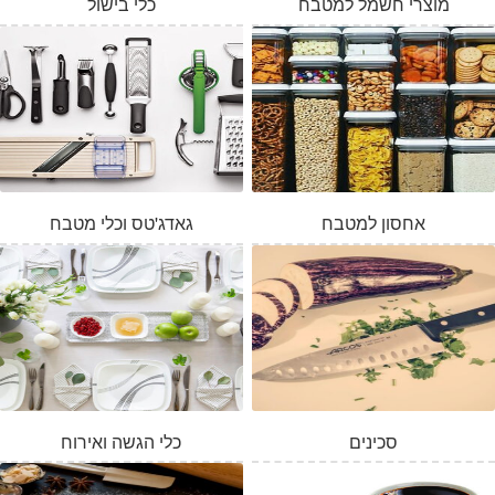
מוצרי חשמל למטבח
כלי בישול
אחסון למטבח
גאדג'טס וכלי מטבח
סכינים
כלי הגשה ואירוח