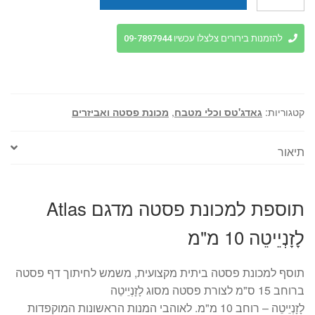
של
תוספת
למכונת
להזמנות בירורים צלצלו עכשיו 09-7897944
פסטה
מדגם
Atlas
לזנייטה
קטגוריות:
גאדג'טס וכלי מטבח
,
מכונת פסטה ואביזרים
10
מ"מ
תיאור
תוספת למכונת פסטה מדגם Atlas
לָזָנְיֵיטֵה 10 מ"מ
תוסף למכונת פסטה ביתית מקצועית, משמש לחיתוך דף פסטה
ברוחב 15 ס"מ לצורת פסטה מסוג לָזָנְיֵיטֵה
לָזָנְיֵיטֵה – רוחב 10 מ"מ. לאוהבי המנות הראשונות המוקפדות