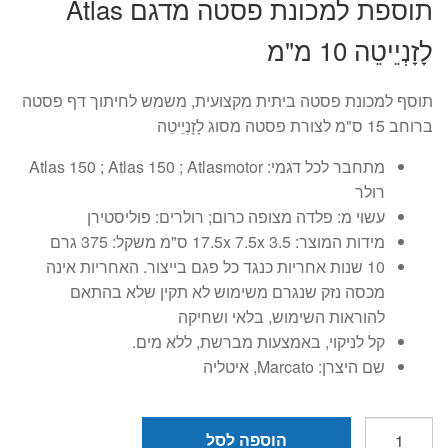
תוספת למכונת פסטה מדגם Atlas
היה:
הוא:
לָזָנְיֵיטֵה 10 מ"מ
₪179.
₪329.
תוסף למכונת פסטה ביתית מקצועית, משמש לחיתוך דף פסטה
ברוחב 15 ס"מ לצורת פסטה מסוג לָזָנְיֵיטֵה
מתחבר לכל דגמי: Atlas 150 ; Atlas 150 ; Atlasmotor
רולר
עשוי מ: פלדה מצופה כרום; רולרים: פוליסטירן
מידות המוצר: 3.5 17.5x 7.5x ס"מ משקל: 375 גרם
10 שנות אחריות כנגד כל פגם בייצור. האחריות אינה
מכסה נזק שנגרם משימוש לא תקין שלא בהתאם
להוראות השימוש, בלאי ושחיקה
קל לניקוי, באמצעות מברשת, ללא מים.
שם היצרן: Marcato, איטליה
כמות
הוספה לסל