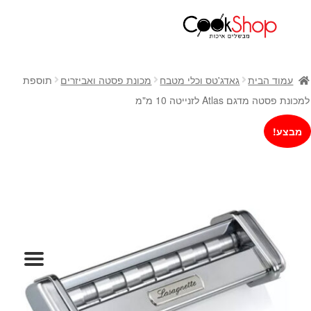
ראשי
חנות
עמוד הבית
גאדג'טס וכלי מטבח
מכונת פסטה ואביזרים
תוספת
כלי בישול
למכונת פסטה מדגם Atlas לזנייטה 10 מ"מ
סירים
מבצע!
מחבתות
כלי הגשה ואירוח
מוצרי חשמל למטבח
גאדג'טס וכלי מטבח
אחסון למטבח
סכינים
אפייה
קפה ותה
גיפט קארד
כלי בית