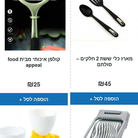
מארז כלי ששת 2 חלקים –
קולפן איכותי מבית food
סולתם
appeal
₪
₪
45
25
הוספה לסל
הוספה לסל