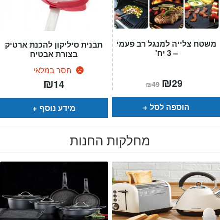
משטח צלייה למנגל רב פעמי
תבנית סיליקון להכנת ארטיק
– 3 יח'
בצורת אבטיח
חסר במלאי
המחיר
₪
המחיר
₪
29
14
₪
49
הנוכחי
המקורי
הוא:
היה:
₪49.
₪29.
הוספה לסל
מידע נוסף
מחלקות החנות