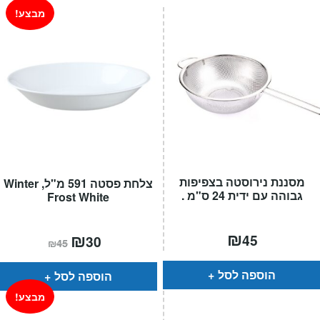
מבצע!
מסננת נירוסטה בצפיפות
צלחת פסטה 591 מ"ל, Winter
גבוהה עם ידית 24 ס"מ .
Frost White
₪
המחיר
₪
המחיר
45
30
₪
45
הנוכחי
המקורי
הוא:
היה:
₪45.
₪30.
הוספה לסל
הוספה לסל
מבצע!