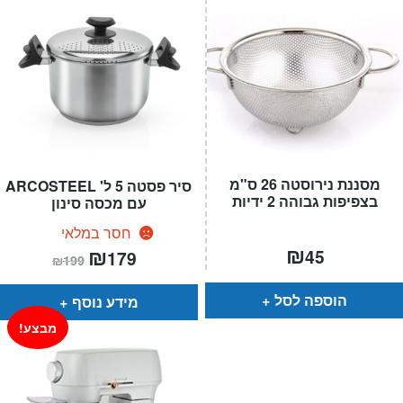
מסננת נירוסטה 26 ס"מ
סיר פסטה 5 ל' ARCOSTEEL
בצפיפות גבוהה 2 ידיות
עם מכסה סינון
חסר במלאי
₪
המחיר
₪
המחיר
45
179
₪
199
הנוכחי
המקורי
הוא:
היה:
₪199.
₪179.
הוספה לסל
מידע נוסף
מבצע!