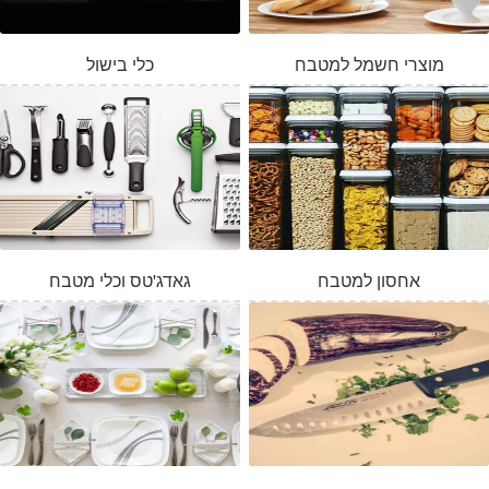
מוצרי חשמל למטבח
כלי בישול
אחסון למטבח
גאדג'טס וכלי מטבח