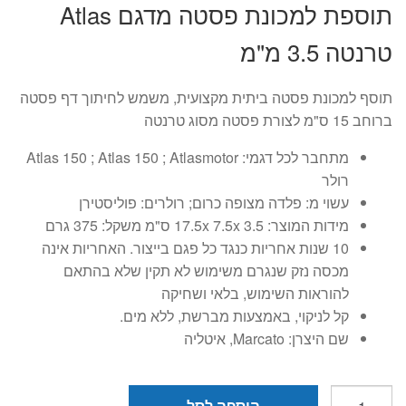
תוספת למכונת פסטה מדגם Atlas
היה:
הוא:
טרנטה 3.5 מ"מ
₪179.
₪329.
תוסף למכונת פסטה ביתית מקצועית, משמש לחיתוך דף פסטה
ברוחב 15 ס"מ לצורת פסטה מסוג טרנטה
מתחבר לכל דגמי: Atlas 150 ; Atlas 150 ; Atlasmotor
רולר
עשוי מ: פלדה מצופה כרום; רולרים: פוליסטירן
מידות המוצר: 3.5 17.5x 7.5x ס"מ משקל: 375 גרם
10 שנות אחריות כנגד כל פגם בייצור. האחריות אינה
מכסה נזק שנגרם משימוש לא תקין שלא בהתאם
להוראות השימוש, בלאי ושחיקה
קל לניקוי, באמצעות מברשת, ללא מים.
שם היצרן: Marcato, איטליה
כמות
הוספה לסל