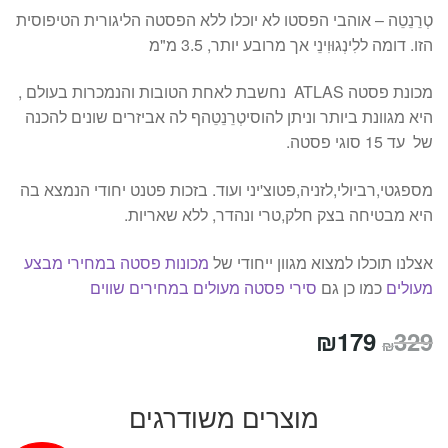
טְרֵנֵטֵה – אוהבי הפסטו לא יוכלו ללא הפסטה הליגורית הטיפוסית
הזו. דומה ללִינְגוּוִינֵי אך מרובע יותר, 3.5 מ"מ
מכונת פסטה ATLAS נחשבת לאחת הטובות והנמכרות בעולם ,
היא מגוונת ביותר וניתן להוסיטְרֵנֵטֵהף לה אביזרים שונים להכנה
של עד 15 סוגי פסטה.
מספגטי,רביולי,לזניה,פטוצ'יני ועוד. בזכות פטנט יחודי הנמצא בה
היא מבטיחה בצק חלק,טרי ונהדר, ללא שאריות.
אצלנו תוכלו למצוא מגוון ייחודי של
מכונות פסטה במחירי מבצע
מעולים
כמו כן גם
סירי פסטה מעולים במחירים שווים
המחיר
המחיר
₪
179
329
₪
המקורי
הנוכחי
היה:
הוא:
מוצרים משודרגים
₪179.
₪329.