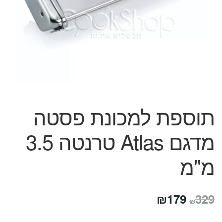
המותגים שלנו
חגים
מתנות לחנוכת בית
מתנות למטבח
מתכונים שלכם
מאמרים
עגלת קניות
תשלום
תוספת למכונת פסטה
מדגם Atlas טרנטה 3.5
מ"מ
המחיר
המחיר
₪
179
329
₪
המקורי
הנוכחי