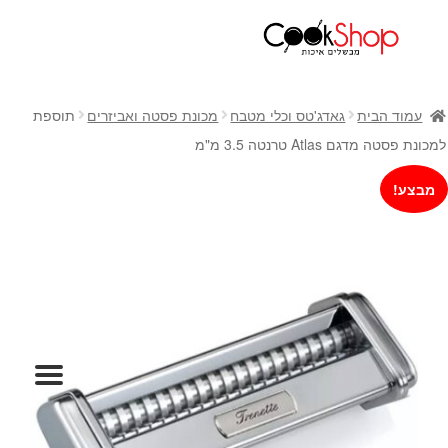
ראשי
חנות
עמוד הבית
גאדג'טס וכלי מטבח
מכונת פסטה ואביזרים
תוספת
כלי בישול
למכונת פסטה מדגם Atlas טרנטה 3.5 מ"מ
סירים
מבצע!
מחבתות
כלי הגשה ואירוח
מוצרי חשמל למטבח
גאדג'טס וכלי מטבח
אחסון למטבח
סכינים
אפייה
קפה ותה
גיפט קארד
כלי בית