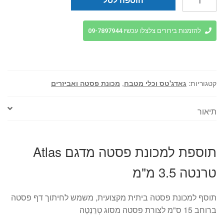
של
תוספת
למכונת
להזמנות בירורים צלצלו עכשיו 09-7897944
פסטה
מדגם
Atlas
טרנטה
קטגוריות:
גאדג'טס וכלי מטבח
,
מכונת פסטה ואביזרים
3.5
מ"מ
תיאור
תוספת למכונת פסטה מדגם Atlas
טרנטה 3.5 מ"מ
תוסף למכונת פסטה ביתית מקצועית, משמש לחיתוך דף פסטה
ברוחב 15 ס"מ לצורת פסטה מסוג טְרֵנֵטֵה