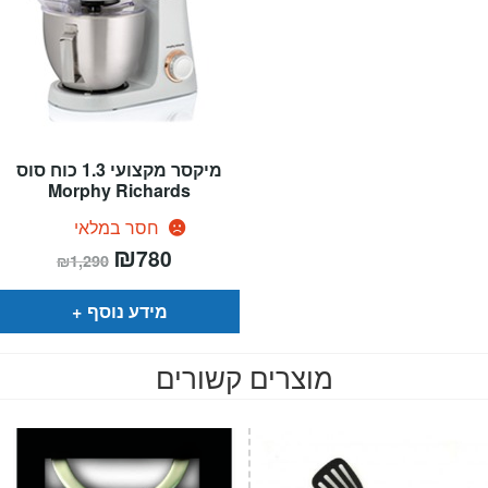
מיקסר מקצועי 1.3 כוח סוס
Morphy Richards
חסר במלאי
המחיר
₪
המחיר
780
₪
1,290
הנוכחי
המקורי
הוא:
היה:
₪1,290.
₪780.
מידע נוסף
מוצרים קשורים