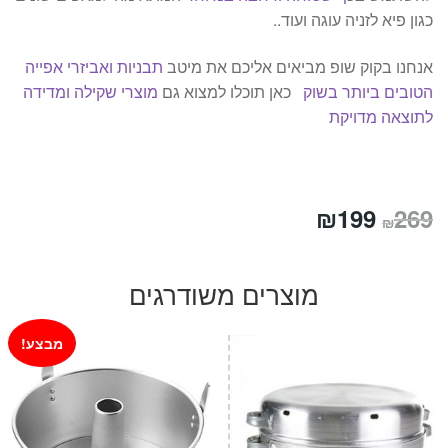
כגון פיא לזניה עוגה ועוד..
אנחנו בקוק שופ מביאים אליכם את מיטב
תבניות ואביזרי אפייה
הטובים ביותר בשוק
כאן תוכלו למצוא גם
מוצרי שקילה ומדידה
לתוצאה מדויקת
המחיר
המחיר
₪
199
269
₪
המקורי
הנוכחי
היה:
הוא:
מוצרים משודרגים
₪199.
₪269.
מבצע!