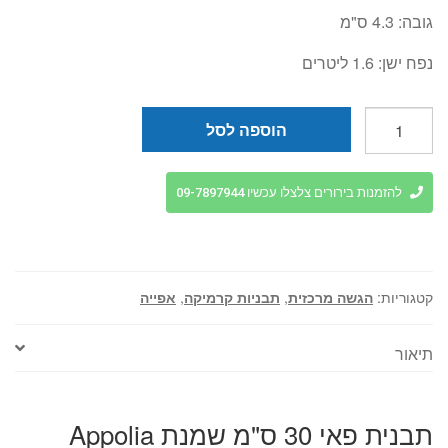
גובה:
4.3 ס"מ
נפח ישן:
1.6 ליטרים
כמות
הוספה לסל
של
תבנית
פאי
להזמנות בירורים צלצלו עכשיו 09-7897944
30
ס"מ
שמנת
Appolia
קטגוריות:
הגשה מרכזית
,
תבניות קרמיקה
,
אפייה
תיאור
תבנית פאי 30 ס"מ שמנת Appolia