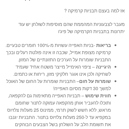
אז למה בעצם תבניות קרמיקה ?
מעבר לצבעוניות המהממת שהם מוסיפות לשולחן יש עוד
יתרונות בתבניות הקרמיקה של פיג'ו
בריאות
-בניות האפייה עשויות מ-100% חומרים טבעיים.
קרמיקה מצופת אמייל, שכבה זו אינה פולטת רעלים ובכך
התבניות שומרות על הערכים התזונתיים של המזון.
היגיינה
– ציפוי האימייל מייצר משטח אחיד שעמיד
לשחיקה ולכן אינו אוגר חלקיקי מזון, ריחות או כתמים.
שומרות על חום
– התבניות שומרות על החום של האוכל
למשך 30 דקות מסיום האפייה!
חווית שימוש
– תבניות האפייה מתאימות גם להקפאה,
ותוכלו להעביר אותן מהקפאה עמוקה לתנור שחומם
מראש, ללא חשש לשוק תרמי, ממינוס 25 מעלות צלזיוס
במקפיא עד ל-250 מעלות צלזיוס בתנור. התבניות יגנבו
את תשומת הלב על השולחן בשל הצבעים הבוהקים