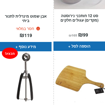
סט 12 חותכני נירוסטה
אבן שמוט מינרלית לתנור
(מקדים) עגולים חלקים
ביתי
חסר במלאי
המחיר
₪
המחיר
₪
99
119
₪
169
הנוכחי
המקורי
הוא:
היה:
₪169.
₪99.
הוספה לסל
מידע נוסף
מבצע!