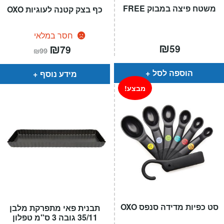
משטח פיצה במבוק FREE
כף בצק קטנה לעוגיות OXO
חסר במלאי
₪
המחיר
₪
המחיר
59
79
₪
99
הנוכחי
המקורי
הוא:
היה:
₪99.
₪79.
הוספה לסל
מידע נוסף
מבצע!
סט כפיות מדידה סנפס OXO
תבנית פאי מתפרקת מלבן
35/11 גובה 3 ס"מ טפלון