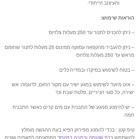
והעיצוב הייחודי.
הוראות שימוש:
– ניתן להכניס לתנור עד 250 מעלות צלזיוס
– ניתן להעביר מהקפאה עמוקה ממינוס 25 מעלות לתנור שחומם
מראש עד 250 מעלות צלזיוס
– בטוח לשימוש במיקרו ובמדיח כלים
– אינו מיועד לשימוש במגע ישיר עם מקור החום, לדוגמה: אש
ישירה, כל סוגי הכיריים, פלטת שבת וכו'
– יש להימנע ממגע של התבנית עם מים קרים כאשר התבנית
חמה
טיפ קטן : בכדי להמנע מפירוק הפיא בעת ההגשה מומלץ
להשתמש בכ
ף שטוחה ורחבה במיוחד
המתאימה למאפים שונים