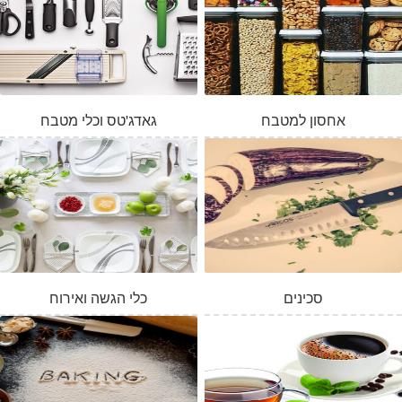
אחסון למטבח
גאדג'טס וכלי מטבח
סכינים
כלי הגשה ואירוח