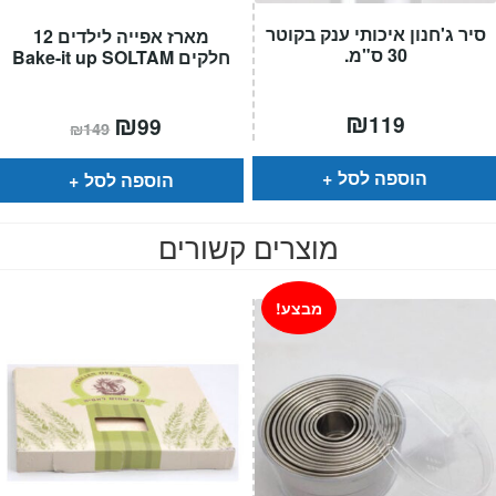
סיר ג'חנון איכותי ענק בקוטר
מארז אפייה לילדים 12
30 ס"מ.
חלקים Bake-it up SOLTAM
₪
המחיר
₪
המחיר
119
99
₪
149
הנוכחי
המקורי
הוא:
היה:
₪149.
₪99.
הוספה לסל
הוספה לסל
מוצרים קשורים
מבצע!