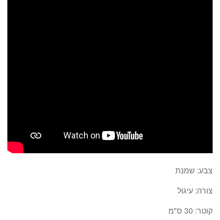
צבע:
שמנת
צורה:
עיגול
קוטר:
30 ס"מ