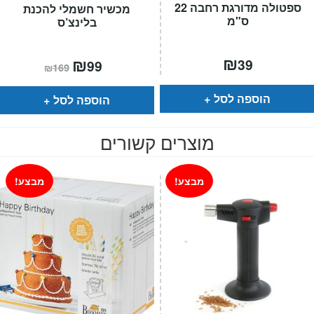
ספטולה מדורגת רחבה 22
מכשיר חשמלי להכנת
ס"מ
בלינצ’ס
₪
המחיר
₪
המחיר
39
99
₪
169
הנוכחי
המקורי
הוא:
היה:
₪169.
₪99.
הוספה לסל
הוספה לסל
מוצרים קשורים
מבצע!
מבצע!