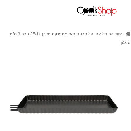
ראשי
חנות
עמוד הבית
אפייה
תבנית פאי מתפרקת מלבן 35/11 גובה 3 ס"מ
כלי בישול
טפלון
סירים
מחבתות
כלי הגשה ואירוח
מוצרי חשמל למטבח
גאדג'טס וכלי מטבח
אחסון למטבח
סכינים
אפייה
קפה ותה
גיפט קארד
כלי בית