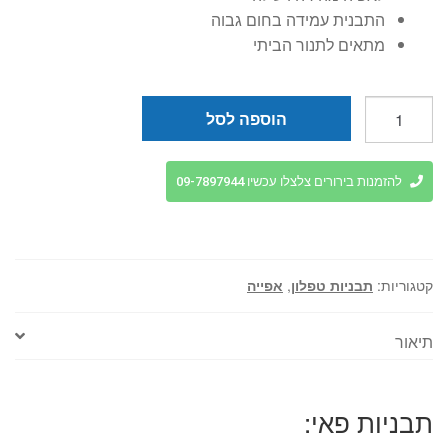
התבנית עמידה בחום גבוה
מתאים לתנור הביתי
כמות
הוספה לסל
של
תבנית
פאי
להזמנות בירורים צלצלו עכשיו 09-7897944
מתפרקת
מלבן
35/11
גובה
קטגוריות:
תבניות טפלון
,
אפייה
3
ס"מ
תיאור
טפלון
תבניות פאי: