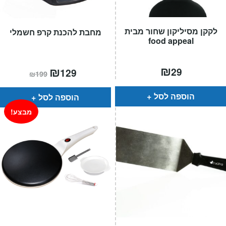
לקקן מסיליקון שחור מבית
מחבת להכנת קרפ חשמלי
food appeal
₪
המחיר
₪
המחיר
29
129
₪
199
הנוכחי
המקורי
הוא:
היה:
₪199.
₪129.
הוספה לסל
הוספה לסל
מבצע!