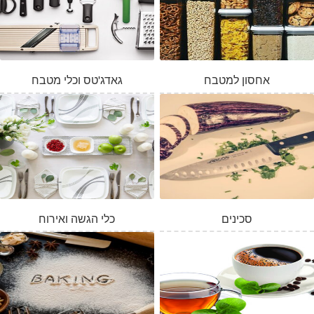
אחסון למטבח
גאדג'טס וכלי מטבח
סכינים
כלי הגשה ואירוח