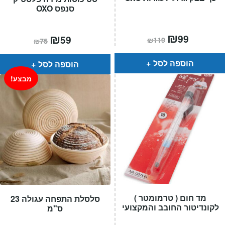
סנפס OXO
המחיר
₪
המחיר
המחיר
₪
המחיר
99
59
₪
119
₪
75
הנוכחי
המקורי
הנוכחי
המקורי
הוא:
היה:
הוא:
היה:
₪119.
₪99.
₪75.
₪59.
הוספה לסל
הוספה לסל
מבצע!
מד חום ( טרמומטר )
סלסלת התפחה עגולה 23
לקונדיטור החובב והמקצועי
ס"מ