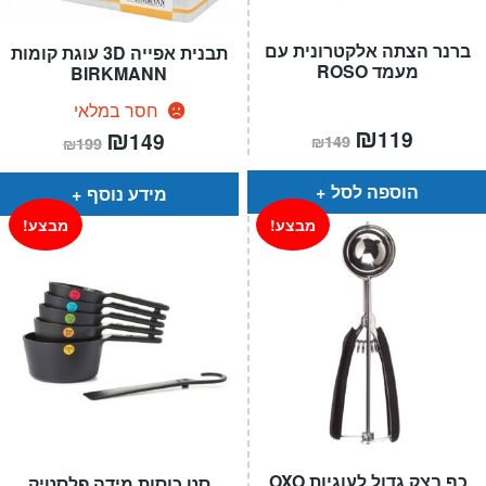
ברנר הצתה אלקטרונית עם
תבנית אפייה 3D עוגת קומות
מעמד ROSO
BIRKMANN
חסר במלאי
המחיר
₪
המחיר
המחיר
₪
המחיר
119
149
₪
149
₪
199
הנוכחי
המקורי
הנוכחי
המקורי
הוא:
היה:
הוא:
היה:
₪149.
₪119.
₪199.
₪149.
הוספה לסל
מידע נוסף
מבצע!
מבצע!
כף בצק גדול לעוגיות OXO
סט כוסות מידה פלסטיק