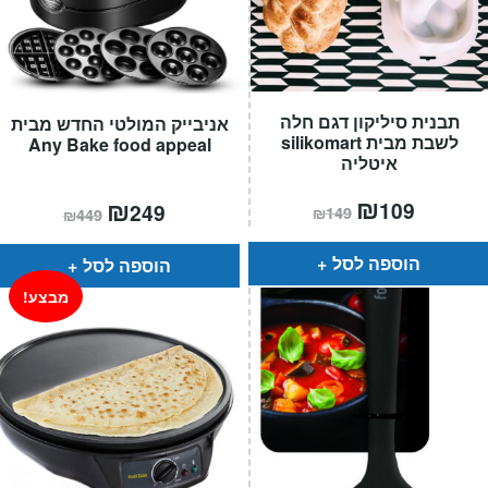
תבנית סיליקון דגם חלה
אניבייק המולטי החדש מבית
לשבת מבית silikomart
Any Bake food appeal
איטליה
המחיר
₪
המחיר
המחיר
₪
המחיר
109
249
₪
149
₪
449
הנוכחי
המקורי
הנוכחי
המקורי
הוא:
היה:
הוא:
היה:
₪149.
₪109.
₪449.
₪249.
הוספה לסל
הוספה לסל
מבצע!