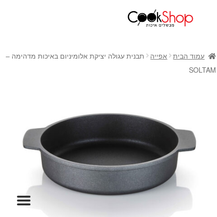
ראשי
חנות
עמוד הבית
אפייה
תבנית עגולה יציקת אלומיניום באיכות מדהימה –
כלי בישול
SOLTAM
סירים
מחבתות
כלי הגשה ואירוח
מוצרי חשמל למטבח
גאדג'טס וכלי מטבח
אחסון למטבח
סכינים
אפייה
קפה ותה
גיפט קארד
כלי בית