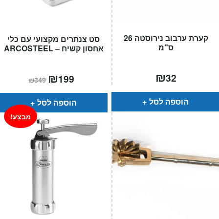
קערת ערבוב נירוסטה 26
סט צנתרים מקצועי עם כלי
ס"מ
אחסון קשיח – ARCOSTEEL
₪
המחיר
₪
המחיר
32
199
₪
349
הנוכחי
המקורי
הוא:
היה:
₪349.
₪199.
הוספה לסל
הוספה לסל
מבצע!