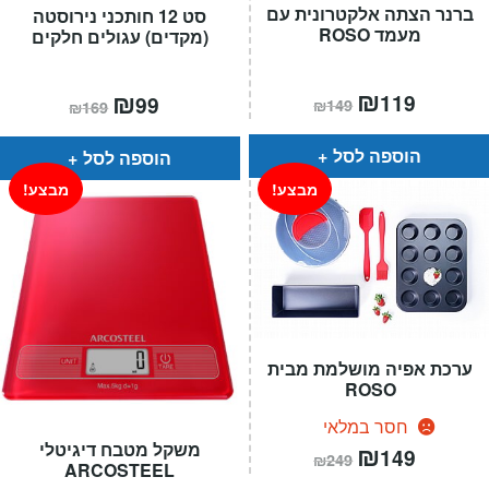
ברנר הצתה אלקטרונית עם
סט 12 חותכני נירוסטה
מעמד ROSO
(מקדים) עגולים חלקים
המחיר
₪
המחיר
המחיר
₪
המחיר
119
99
₪
149
₪
169
הנוכחי
המקורי
הנוכחי
המקורי
הוא:
היה:
הוא:
היה:
₪149.
₪119.
₪169.
₪99.
הוספה לסל
הוספה לסל
מבצע!
מבצע!
ערכת אפיה מושלמת מבית
ROSO
חסר במלאי
המחיר
₪
המחיר
משקל מטבח דיגיטלי
149
₪
249
הנוכחי
המקורי
ARCOSTEEL
הוא:
היה: