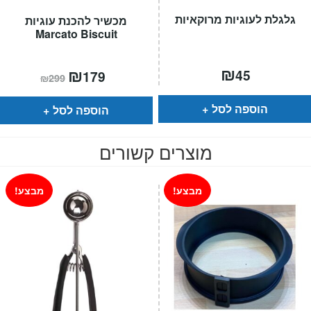
גלגלת לעוגיות מרוקאיות
מכשיר להכנת עוגיות
Marcato Biscuit
₪
המחיר
₪
המחיר
45
179
₪
299
הנוכחי
המקורי
הוא:
היה:
₪299.
₪179.
הוספה לסל
הוספה לסל
מוצרים קשורים
מבצע!
מבצע!