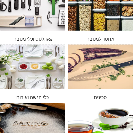
אחסון למטבח
גאדג'טס וכלי מטבח
סכינים
כלי הגשה ואירוח
המלאי אזל