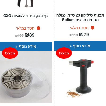
תבנית סיליקון 23 ס"מ עגולה
כף בצק בינוני לעוגיות OXO
תחתית זכוכית Soltam
חסר במלאי
חסר במלאי
המחיר
₪
המחיר
המחיר
₪
המחיר
79
89
₪
119
₪
109
הנוכחי
המקורי
הנוכחי
המקורי
הוא:
היה:
הוא:
היה:
₪119.
₪79.
₪109.
₪89.
מידע נוסף
מידע נוסף
מבצע!
מבצע!