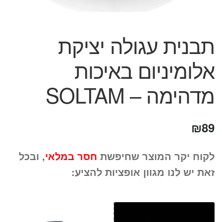
המותגים שלנו
חגים
מתנות לחנוכת בית
תבנית עגולה יציקת
מתנות למטבח
אלומיניום באיכות
מתכונים שלכם
מאמרים
מדהימה – SOLTAM
עגלת קניות
תשלום
₪
89
לקוח יקר המוצר שחיפשת
חסר במלאי
, ובכל
זאת יש לנו מגוון אופציות להציע: