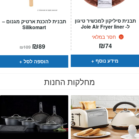
תבנית סיליקון למכשיר טיגון
תבנית להכנת ארטיק מגנום –
ל- Joie Air Fryer liner
Silikomart
חסר במלאי
₪
המחיר
₪
המחיר
74
89
₪
109
הנוכחי
המקורי
הוא:
היה:
₪109.
₪89.
מידע נוסף
הוספה לסל
מחלקות החנות