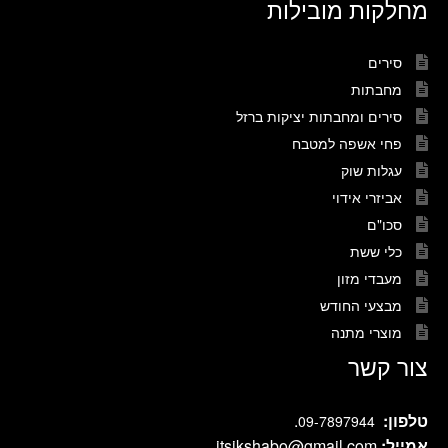
מחלקות מובילות
סירים
מחבתות
סירים ומחבתות יציקות ברזל
פחי אשפה למטבח
עגלות שוק
אביזרי אידוי
סכו"ם
כלי ששת
מעבדי מזון
מבצעי החודש
מוצרי מתנה
צור קשר
טלפון:
.
09-7897944
אמייל:
itsikshabo@gmail.com