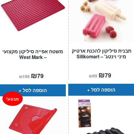
תבנית סיליקון להכנת ארטיק
משטח אפייה סיליקון מקצועי
מיני וינטג' – Silikomart
– West Mark
המחיר
₪
המחיר
המחיר
₪
המחיר
79
79
₪
99
₪
155
הנוכחי
המקורי
הנוכחי
המקורי
הוא:
היה:
הוא:
היה:
₪99.
₪79.
₪155.
₪79.
הוספה לסל
הוספה לסל
מבצע!