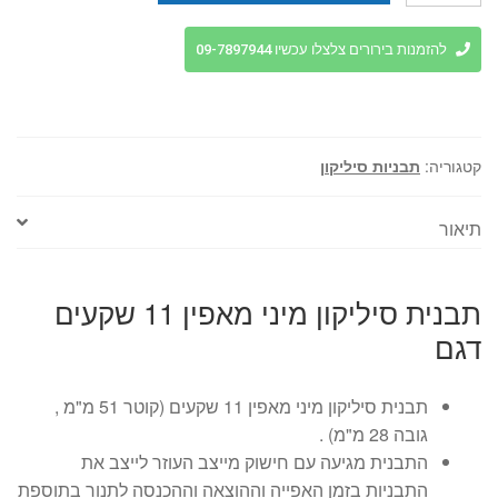
תבנית
סיליקון
להזמנות בירורים צלצלו עכשיו 09-7897944
מיני
מאפין
11
שקעים
קטגוריה:
תבניות סיליקון
Silikomart
איטליה
תיאור
תבנית סיליקון מיני מאפין 11 שקעים
דגם
תבנית סיליקון מיני מאפין 11 שקעים (קוטר 51 מ"מ ,
גובה 28 מ"מ) .
התבנית מגיעה עם חישוק מייצב העוזר לייצב את
התבניות בזמן האפייה וההוצאה וההכנסה לתנור בתוספת