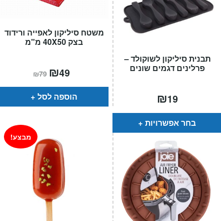
משטח סיליקון לאפייה ורידוד
בצק 40X50 מ"מ
תבנית סיליקון לשוקולד –
פרלינים דגמים שונים
המחיר
₪
המחיר
49
₪
79
הנוכחי
המקורי
הוא:
היה:
₪79.
₪49.
₪
הוספה לסל
19
בחר אפשרויות
מבצע!