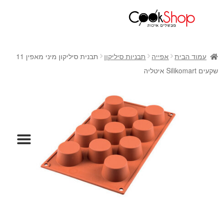
ראשי
חנות
עמוד הבית
אפייה
תבניות סיליקון
תבנית סיליקון מיני מאפין 11
כלי בישול
שקעים Silikomart איטליה
סירים
מחבתות
כלי הגשה ואירוח
מוצרי חשמל למטבח
גאדג'טס וכלי מטבח
אחסון למטבח
סכינים
אפייה
קפה ותה
גיפט קארד
כלי בית