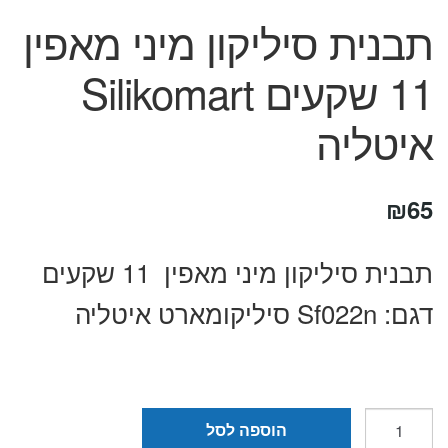
המותגים שלנו
תבנית סיליקון מיני מאפין
חגים
מתנות לחנוכת בית
11 שקעים Silikomart
מתנות למטבח
מתכונים שלכם
איטליה
מאמרים
עגלת קניות
₪
65
תשלום
תבנית סיליקון מיני מאפין 11 שקעים
דגם: Sf022n סיליקומארט איטליה
כמות
הוספה לסל
של