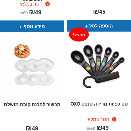
חסר במלאי
₪
המחיר
₪
המחיר
45
49
₪
69
הנוכחי
המקורי
הוא:
היה:
₪69.
₪49.
הוספה לסל
מידע נוסף
מבצע!
סט כפיות מדידה סנפס OXO
מכשיר להכנת קובה מושלם
חסר במלאי
המחיר
₪
המחיר
₪
49
49
₪
59
הנוכחי
המקורי