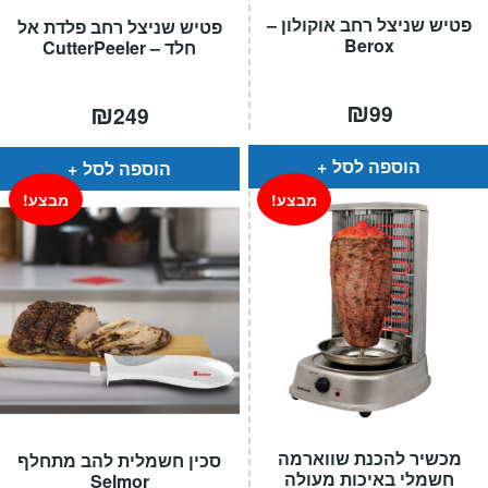
פטיש שניצל רחב אוקולון –
פטיש שניצל רחב פלדת אל
Berox
חלד – CutterPeeler
₪
₪
99
249
הוספה לסל
הוספה לסל
מבצע!
מבצע!
מכשיר להכנת שווארמה
סכין חשמלית להב מתחלף
חשמלי באיכות מעולה
Selmor