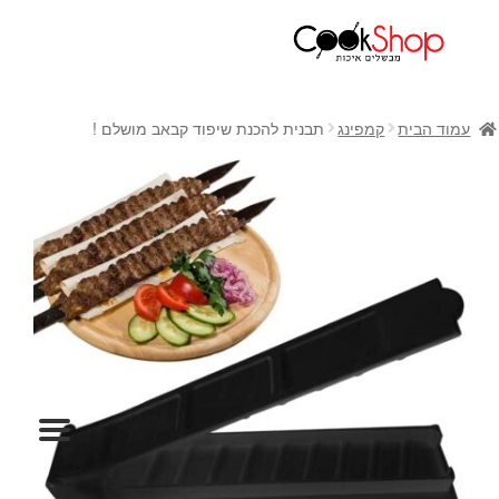
ראשי
חנות
עמוד הבית
קמפינג
תבנית להכנת שיפוד קבאב מושלם !
כלי בישול
סירים
מחבתות
כלי הגשה ואירוח
מוצרי חשמל למטבח
גאדג'טס וכלי מטבח
אחסון למטבח
סכינים
אפייה
קפה ותה
גיפט קארד
כלי בית