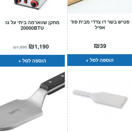
פטיש בשר דו צדדי מבית פוד
מתקן שווארמה ביתי על גז
אפיל
20000BTU
₪
המחיר
₪
המחיר
39
1,190
₪
1,890
הנוכחי
המקורי
הוא:
היה:
₪1,890.
₪1,190.
הוספה לסל
הוספה לסל