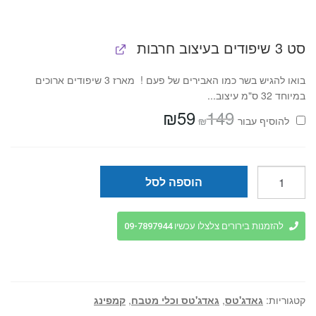
סט 3 שיפודים בעיצוב חרבות
בואו להגיש בשר כמו האבירים של פעם ! מארז 3 שיפודים ארוכים
במיוחד 32 ס"מ עיצוב...
₪
59
149
המחיר
המחיר
₪
להוסיף⁦⁩ עבור
המקורי
הנוכחי
היה:
הוא:
₪59.
₪149.
כמות
הוספה לסל
של
תבנית
להכנת
להזמנות בירורים צלצלו עכשיו 09-7897944
שיפוד
קבאב
מושלם
!
קטגוריות:
גאדג'טס
,
גאדג'טס וכלי מטבח
,
קמפינג