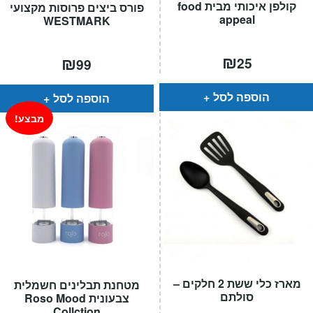
קולפן איכותי מבית food
פורס ביצים פרוסות מקצועי
appeal
WESTMARK
₪
₪
25
99
הוספה לסל
הוספה לסל
מבצע!
מארז כלי ששת 2 חלקים –
מטחנת תבלינים חשמלית
סולתם
צבעונית Roso Mood
Collction