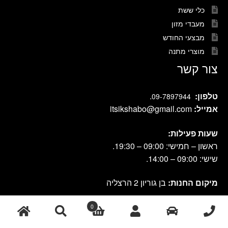
כלי ששת
מעבדי מזון
מבצעי החודש
מוצרי מתנה
צור קשר
טלפון:
.
09-7897944
אמייל:
itsikshabo@gmail.com
שעות פעילות:
ראשון – חמישי: 09:00 – 19:30.
שישי: 09:00 – 14:00.
מיקום החנות:
בן גוריון 2 הרצליה
0
cook shop 2021 © אתר זה נבנה ועוצב על-ידי
|
db-design.co.il
אחסון
חיפוש
ע"י VANGUS
אתרים