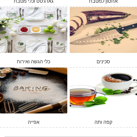
אחסון למטבח
גאדג'טס וכלי מטבח
סכינים
כלי הגשה ואירוח
המלאי אזל
קפה ותה
אפייה