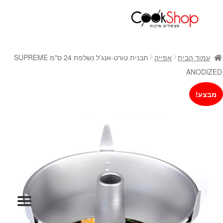
ראשי
חנות
עמוד הבית
אפייה
תבנית טורט-אנג'ל נשלפת 24 ס"מ SUPREME
כלי בישול
ANODIZED
סירים
מבצע!
מחבתות
כלי הגשה ואירוח
מוצרי חשמל למטבח
גאדג'טס וכלי מטבח
אחסון למטבח
סכינים
אפייה
קפה ותה
גיפט קארד
כלי בית