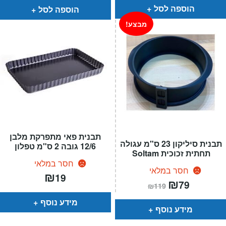
₪69.
₪59.
הוספה לסל
הוספה לסל
מבצע!
תבנית פאי מתפרקת מלבן
תבנית סיליקון 23 ס"מ עגולה
12/6 גובה 2 ס"מ טפלון
תחתית זכוכית Soltam
חסר במלאי
חסר במלאי
₪
19
המחיר
₪
המחיר
79
₪
119
הנוכחי
המקורי
הוא:
היה:
מידע נוסף
₪119.
₪79.
מידע נוסף