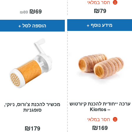
חסר במלאי
₪
המחיר
₪
המחיר
79
69
₪
89
הנוכחי
המקורי
הוא:
היה:
₪89.
₪69.
מידע נוסף
הוספה לסל
ערכה ייחודית להכנת קיורטוש
מכשיר להכנת צ'ורוס, ניוקי,
– Kiortos
סופגניות
חסר במלאי
₪
₪
169
179