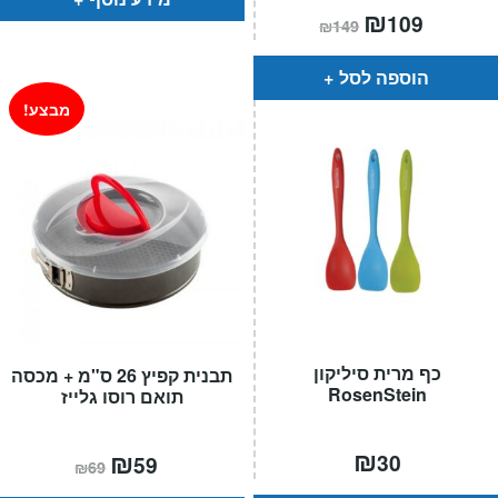
המחיר
₪
המחיר
109
₪
149
הנוכחי
המקורי
הוא:
היה:
₪149.
₪109.
הוספה לסל
מבצע!
כף מרית סיליקון
תבנית קפיץ 26 ס"מ + מכסה
RosenStein
תואם רוסו גלייז
₪
המחיר
₪
המחיר
30
59
₪
69
הנוכחי
המקורי
הוא:
היה: