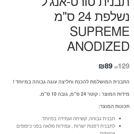
תבנית טורט-אנג'ל
נשלפת 24 ס"מ
SUPREME
ANODIZED
המחיר
המחיר
₪
89
129
₪
המקורי
הנוכחי
התבנית המושלמת להכנת וחליצה עוגה גבוהה במיוחד !
היה:
הוא:
מידות המוצר : קוטר 24 ס"מ, גובה 10 ס"מ.
₪89.
₪129.
תכונות המוצר:
תבנית גבוהה, קשיחה ועמידה במיוחד.
לתבנית דפנות ישרות , עמידות מלאה בפני כיפופים
ועיוותים.