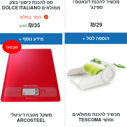
מכשיר להכנת דונאטס /
סט להכנת כיסוני בצק
ספינג'
ממולאים DOLCE ITALIANO
חסר במלאי
₪
המחיר
₪
המחיר
29
35
₪
45
הנוכחי
המקורי
הוא:
היה:
₪45.
₪35.
הוספה לסל
מידע נוסף
מבצע!
מכשיר להכנת ממולאים
משקל מטבח דיגיטלי
וסושי TESCOMA
ARCOSTEEL