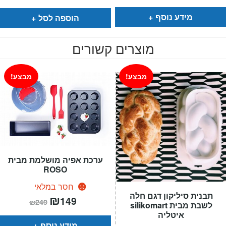
מידע נוסף
הוספה לסל
מוצרים קשורים
מבצע!
מבצע!
ערכת אפיה מושלמת מבית
ROSO
חסר במלאי
תבנית סיליקון דגם חלה
המחיר
₪
המחיר
149
₪
249
הנוכחי
המקורי
לשבת מבית silikomart
הוא:
היה:
איטליה
₪249.
₪149.
מידע נוסף