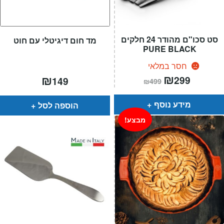
סט סכו"ם מהודר 24 חלקים
מד חום דיגיטלי עם חוט
PURE BLACK
חסר במלאי
המחיר
₪
המחיר
₪
299
149
₪
499
הנוכחי
המקורי
הוא:
היה:
₪499.
₪299.
מידע נוסף
הוספה לסל
מבצע!