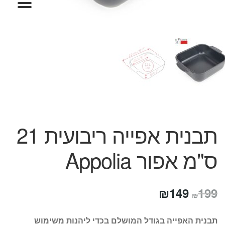
המותגים שלנו
חגים
מתנות לחנוכת בית
מתנות למטבח
מתכונים שלכם
מאמרים
עגלת קניות
תשלום
תבנית אפייה ריבועית 21
ס"מ אפור Appolia
המחיר
המחיר
₪
149
199
₪
המקורי
הנוכחי
תבנית האפייה בגודל המושלם בכדי ליהנות משימוש