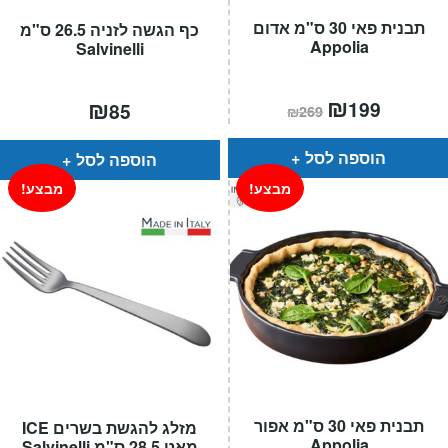
תבנית פאי 30 ס"מ אדום
כף הגשה לזניה 26.5 ס"מ
Appolia
Salvinelli
המחיר
₪
המחיר
₪
199
85
₪
269
הנוכחי
המקורי
הוא:
היה:
₪269.
₪199.
הוספה לסל
הוספה לסל
מבצע!
מבצע!
תבנית פאי 30 ס"מ אפור
מזלג להגשת בשרים ICE
Appolia
מאט 28.5 ס"מ Salvinelli