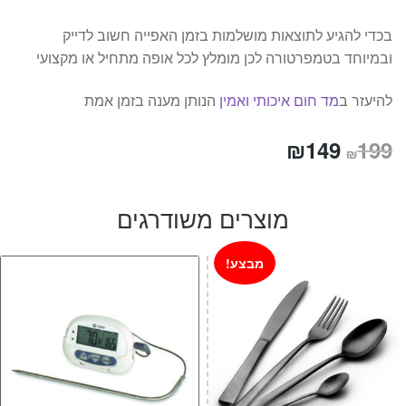
בכדי להגיע לתוצאות מושלמות בזמן האפייה חשוב לדייק
ובמיוחד בטמפרטורה לכן מומלץ לכל אופה מתחיל או מקצועי
להיעזר ב
מד חום איכותי ואמין
הנותן מענה בזמן אמת
המחיר
המחיר
₪
149
199
₪
המקורי
הנוכחי
היה:
הוא:
מוצרים משודרגים
₪149.
₪199.
מבצע!