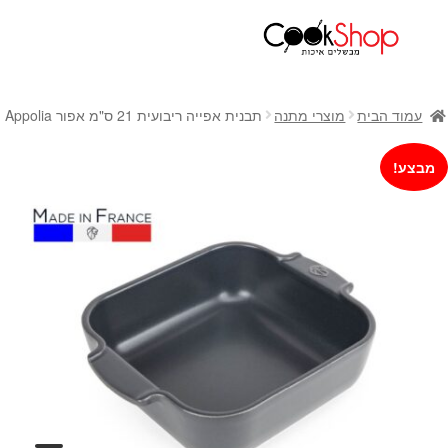
ראשי
חנות
עמוד הבית
מוצרי מתנה
תבנית אפייה ריבועית 21 ס"מ אפור Appolia
כלי בישול
סירים
מבצע!
מחבתות
כלי הגשה ואירוח
מוצרי חשמל למטבח
גאדג'טס וכלי מטבח
אחסון למטבח
סכינים
אפייה
קפה ותה
גיפט קארד
כלי בית