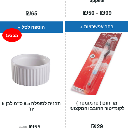
appeal
טווח
₪
₪
₪
50
99
65
–
מחירים:
עד
בחר אפשרויות
הוספה לסל
מבצע!
מד חום ( טרמומטר )
תבנית לסופלה 8.5 ס"מ לבן 6
לקונדיטור החובב והמקצועי
יח'
₪
המחיר
₪
המחיר
29
55
₪
95