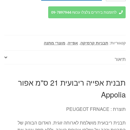
תבנית
אפייה
להזמנות בירורים צלצלו עכשיו 09-7897944
ריבועית
21
ס"מ
אפור
קטגוריות:
תבניות קרמיקה
,
אפייה
,
מוצרי מתנה
Appolia
תיאור
תבנית אפייה ריבועית 21 ס"מ אפור
Appolia
תוצרת : PEUGEOT FRNACE
תבנית ריבועית מושלמת לארוחה זוגית. האדום הבוהק של
התבנית יככב על שולחן ארוחת הערב, וללא ספק יגנוב את