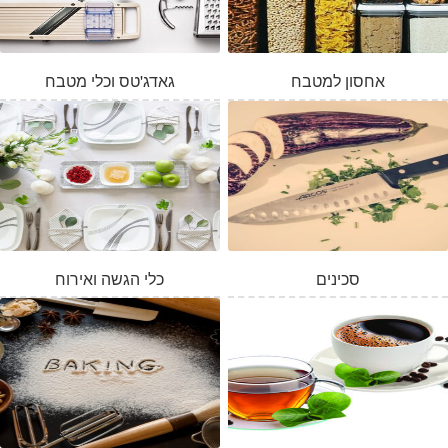
אחסון למטבח
גאדג'טס וכלי מטבח
סכינים
כלי הגשה ואירוח