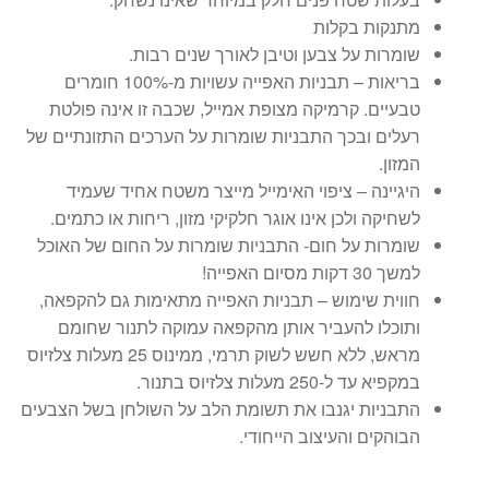
מתנקות בקלות
שומרות על צבען וטיבן לאורך שנים רבות.
בריאות – תבניות האפייה עשויות מ-100% חומרים
טבעיים. קרמיקה מצופת אמייל, שכבה זו אינה פולטת
רעלים ובכך התבניות שומרות על הערכים התזונתיים של
המזון.
היגיינה – ציפוי האימייל מייצר משטח אחיד שעמיד
לשחיקה ולכן אינו אוגר חלקיקי מזון, ריחות או כתמים.
שומרות על חום- התבניות שומרות על החום של האוכל
למשך 30 דקות מסיום האפייה!
חווית שימוש – תבניות האפייה מתאימות גם להקפאה,
ותוכלו להעביר אותן מהקפאה עמוקה לתנור שחומם
מראש, ללא חשש לשוק תרמי, ממינוס 25 מעלות צלזיוס
במקפיא עד ל-250 מעלות צלזיוס בתנור.
התבניות יגנבו את תשומת הלב על השולחן בשל הצבעים
הבוהקים והעיצוב הייחודי.