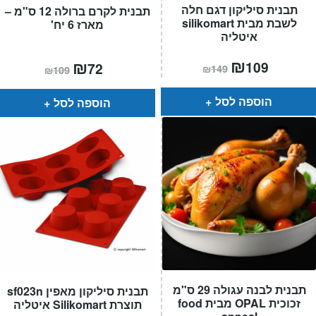
תבנית סיליקון דגם חלה
תבנית לקרם ברולה 12 ס"מ –
לשבת מבית silikomart
מארז 6 יח'
איטליה
המחיר
₪
המחיר
המחיר
₪
המחיר
109
72
₪
149
₪
109
הנוכחי
המקורי
הנוכחי
המקורי
הוא:
היה:
הוא:
היה:
₪149.
₪109.
₪109.
₪72.
הוספה לסל
הוספה לסל
תבנית לבנה עגולה 29 ס"מ
תבנית סיליקון מאפין sf023n
זכוכית OPAL מבית food
תוצרת Silikomart איטליה