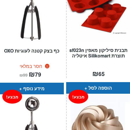
תבנית סיליקון מאפין sf023n
כף בצק קטנה לעוגיות OXO
תוצרת Silikomart איטליה
חסר במלאי
₪
המחיר
₪
המחיר
65
79
₪
99
הנוכחי
המקורי
הוא:
היה:
₪99.
₪79.
הוספה לסל
מידע נוסף
מבצע!
מבצע!