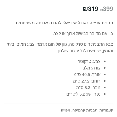
המחיר
המחיר
₪
319
399
₪
המקורי
הנוכחי
תבנית אפייה בגודל אידיאלי להכנת ארוחה משפחתית
היה:
הוא:
בין אם מדובר בבישול ארוך או קצר.
₪319.
₪399.
צבע התבנית הינו טרקוטה, גוון של חום אדמה. צבע חמים, ביתי
ומזמין, שיתאים לכל עיצוב שולחן.
צבע:
טרקוטה
צורה:
מלבן
אורך:
40.5 ס"מ
רוחב:
27.2 ס"מ
גובה:
8.3 ס"מ
נפח ישן:
5.2 ליטרים
קטגוריות:
תבניות קרמיקה
,
אפייה