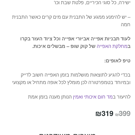
ישירה, כל סוגי הכיריים, פלטת שבת וכו'
– יש להימנע ממגע של התבנית עם מים קרים כאשר התבנית
חמה
לעוד תבניות אפייה אביזרי אפייה וכל ציוד העזר בקרו
ב
מחלקת האפייה
של קוק שופ – מבשלים איכות.
טיפ לאופים:
בכדי להגיע לתוצאות מושלמות בזמן האפייה חשוב לדייק
ובמיוחד בטמפרטורה לכן מומלץ לכל אופה מתחיל או מקצועי
להיעזר ב
מד חום איכותי ואמין
הנותן מענה בזמן אמת
המחיר
המחיר
₪
319
399
₪
המקורי
הנוכחי
היה:
הוא: