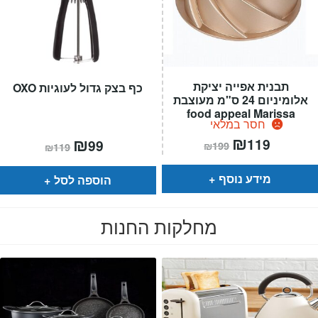
תבנית אפייה יציקת
כף בצק גדול לעוגיות OXO
אלומיניום 24 ס"מ מעוצבת
food appeal Marissa
חסר במלאי
המחיר
₪
המחיר
המחיר
₪
המחיר
119
99
₪
199
₪
119
הנוכחי
המקורי
הנוכחי
המקורי
הוא:
היה:
הוא:
היה:
₪199.
₪119.
₪119.
₪99.
מידע נוסף
הוספה לסל
מחלקות החנות