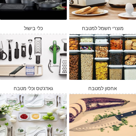
מוצרי חשמל למטבח
כלי בישול
אחסון למטבח
גאדג'טס וכלי מטבח