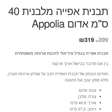
תבנית אפייה מלבנית 40
ס"מ אדום Appolia
המחיר
המחיר
₪
319
399
₪
המקורי
הנוכחי
תבנית אפייה בגודל אידיאלי להכנת ארוחה משפחתית
היה:
הוא:
בין אם מדובר בבישול ארוך או קצר.
₪319.
₪399.
האדום הבוהק של תבנית האפייה יככב על שולחן ארוחת הערב,
וללא ספק יגנוב את ההצגה
צבע:
אדום
צורה:
מלבן
אורך:
40.5 ס"מ
רוחב:
27.2 ס"מ