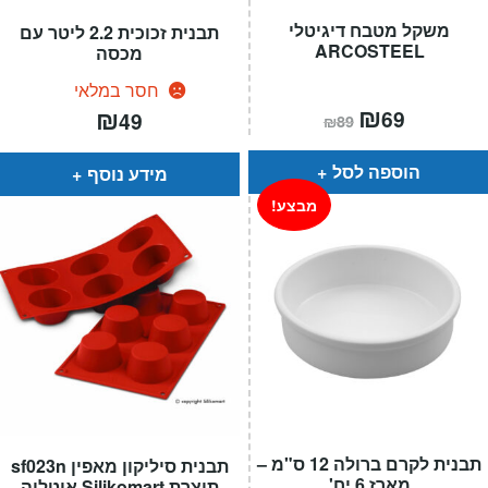
משקל מטבח דיגיטלי
תבנית זכוכית 2.2 ליטר עם
ARCOSTEEL
מכסה
חסר במלאי
המחיר
₪
המחיר
₪
69
49
₪
89
הנוכחי
המקורי
הוא:
היה:
₪89.
₪69.
הוספה לסל
מידע נוסף
מבצע!
תבנית לקרם ברולה 12 ס"מ –
תבנית סיליקון מאפין sf023n
מארז 6 יח'
תוצרת Silikomart איטליה