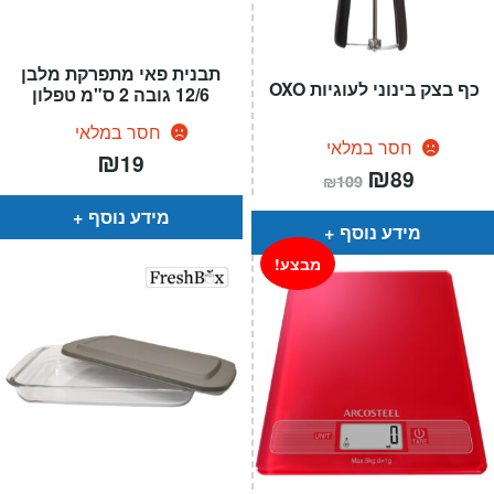
תבנית פאי מתפרקת מלבן
כף בצק בינוני לעוגיות OXO
12/6 גובה 2 ס"מ טפלון
חסר במלאי
חסר במלאי
₪
19
המחיר
₪
המחיר
89
₪
109
הנוכחי
המקורי
הוא:
היה:
מידע נוסף
₪109.
₪89.
מידע נוסף
מבצע!