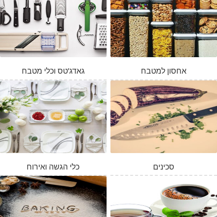
אחסון למטבח
גאדג'טס וכלי מטבח
סכינים
כלי הגשה ואירוח