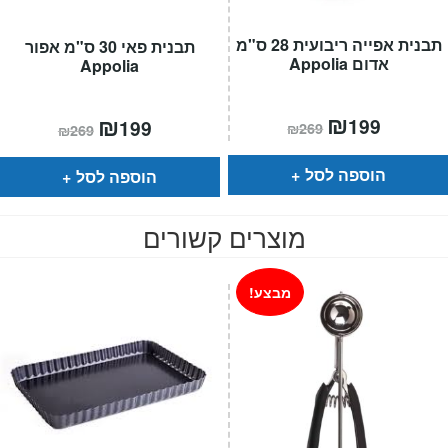
תבנית אפייה ריבועית 28 ס"מ
תבנית פאי 30 ס"מ אפור
אדום Appolia
Appolia
המחיר
₪
המחיר
המחיר
₪
המחיר
199
199
₪
269
₪
269
הנוכחי
המקורי
הנוכחי
המקורי
הוא:
היה:
הוא:
היה:
₪269.
₪199.
₪269.
₪199.
הוספה לסל
הוספה לסל
מוצרים קשורים
מבצע!