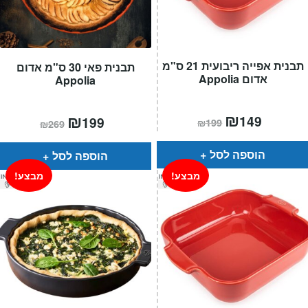
תבנית אפייה ריבועית 21 ס"מ
תבנית פאי 30 ס"מ אדום
אדום Appolia
Appolia
המחיר
₪
המחיר
המחיר
₪
המחיר
149
199
₪
199
₪
269
הנוכחי
המקורי
הנוכחי
המקורי
הוא:
היה:
הוא:
היה:
₪199.
₪149.
₪269.
₪199.
הוספה לסל
הוספה לסל
מבצע!
מבצע!