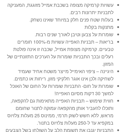
עשויות קרמיקה מצופה בשכבת אמייל מזוגגת, המעניקה
לתבניות יתרונות רבים.
בעלות שטח פנים חלק במיוחד שאינו נשחק.
מתנקות בקלות
שומרות על צבען וטיבן לאורך שנים רבות.
בריאות – תבניות האפייה עשויות מ-100% חומרים
טבעיים. קרמיקה מצופת אמייל, שכבה זו אינה פולטת
רעלים ובכך התבניות שומרות על הערכים התזונתיים של
המזון.
היגיינה – ציפוי האימייל מייצר משטח אחיד שעמיד
לשחיקה ולכן אינו אוגר חלקיקי מזון, ריחות או כתמים.
שומרות על חום- התבניות שומרות על החום של האוכל
למשך 30 דקות מסיום האפייה!
חווית שימוש – תבניות האפייה מתאימות גם להקפאה,
ותוכלו להעביר אותן מהקפאה עמוקה לתנור שחומם
מראש, ללא חשש לשוק תרמי, ממינוס 25 מעלות צלזיוס
במקפיא עד ל-250 מעלות צלזיוס בתנור.
התבניות יגנבו את תשומת הלב על השולחן בשל הצבעים