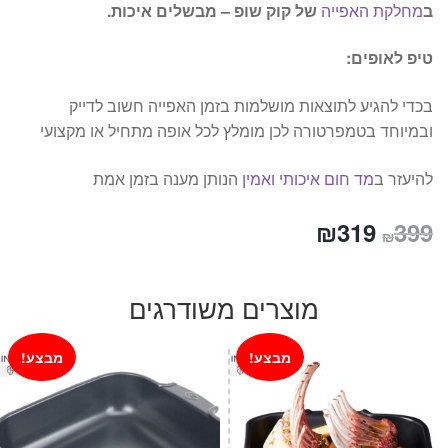
ב
מחלקת האפייה
של קוק שופ – מבשלים איכות.
טיפ לאופים:
בכדי להגיע לתוצאות מושלמות בזמן האפייה חשוב לדייק
ובמיוחד בטמפרטורה לכן מומלץ לכל אופה מתחיל או מקצועי
להיעזר ב
מד חום איכותי ואמין
הנותן מענה בזמן אמת
המחיר
המחיר
₪
319
399
₪
המקורי
הנוכחי
היה:
הוא:
מוצרים משודרגים
₪319.
₪399.
מבצע!
מבצע!