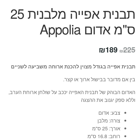
תבנית אפייה מלבנית 25
ס"מ אדום Appolia
המחיר
המחיר
₪
189
225
₪
המקורי
הנוכחי
תבנית אפייה בגודל מצוין להכנת ארוחה משביעה לשניים
היה:
הוא:
בין אם מדובר בבישול ארוך או קצר.
₪189.
₪225.
האדום הבוהק של תבנית האפייה יככב על שולחן ארוחת הערב,
וללא ספק יגנוב את ההצגה
צבע:
אדום
צורה:
מלבן
אורך:
25 ס"מ
רוחב:
16.8 ס"מ