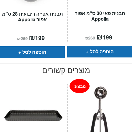
תבנית פאי 30 ס"מ אפור
תבנית אפייה ריבועית 28 ס"מ
Appolia
אפור Appolia
המחיר
₪
המחיר
המחיר
₪
המחיר
199
199
₪
269
₪
269
הנוכחי
המקורי
הנוכחי
המקורי
הוא:
היה:
הוא:
היה:
₪269.
₪199.
₪269.
₪199.
הוספה לסל
הוספה לסל
מוצרים קשורים
מבצע!