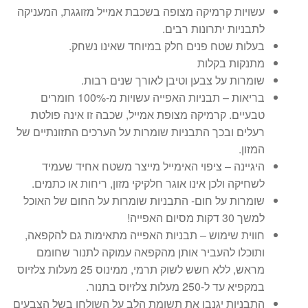
עשויות קרמיקה מצופה בשכבת אמייל מזוגגת, המעניקה
לתבניות יתרונות רבים.
בעלות שטח פנים חלק במיוחד שאינו נשחק.
מתנקות בקלות
שומרות על צבען וטיבן לאורך שנים רבות.
בריאות – תבניות האפייה עשויות מ-100% חומרים
טבעיים. קרמיקה מצופת אמייל, שכבה זו אינה פולטת
רעלים ובכך התבניות שומרות על הערכים התזונתיים של
המזון.
היגיינה – ציפוי האימייל מייצר משטח אחיד שעמיד
לשחיקה ולכן אינו אוגר חלקיקי מזון, ריחות או כתמים.
שומרות על חום- התבניות שומרות על החום של האוכל
למשך 30 דקות מסיום האפייה!
חווית שימוש – תבניות האפייה מתאימות גם להקפאה,
ותוכלו להעביר אותן מהקפאה עמוקה לתנור שחומם
מראש, ללא חשש לשוק תרמי, ממינוס 25 מעלות צלזיוס
במקפיא עד ל-250 מעלות צלזיוס בתנור.
התבניות יגנבו את תשומת הלב על השולחן בשל הצבעים