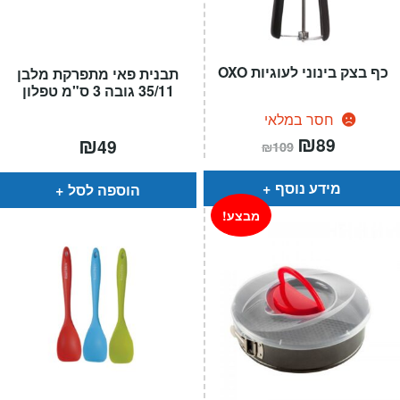
כף בצק בינוני לעוגיות OXO
תבנית פאי מתפרקת מלבן
35/11 גובה 3 ס"מ טפלון
חסר במלאי
המחיר
₪
המחיר
₪
89
49
₪
109
הנוכחי
המקורי
הוא:
היה:
₪109.
₪89.
מידע נוסף
הוספה לסל
מבצע!