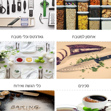
אחסון למטבח
גאדג'טס וכלי מטבח
סכינים
כלי הגשה ואירוח