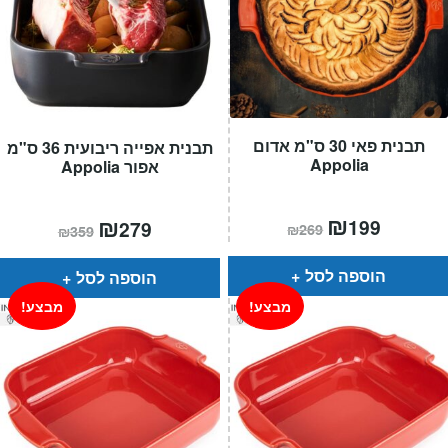
תבנית פאי 30 ס"מ אדום
תבנית אפייה ריבועית 36 ס"מ
Appolia
אפור Appolia
המחיר
₪
המחיר
המחיר
₪
המחיר
199
279
₪
269
₪
359
הנוכחי
המקורי
הנוכחי
המקורי
הוא:
היה:
הוא:
היה:
₪269.
₪199.
₪359.
₪279.
הוספה לסל
הוספה לסל
מבצע!
מבצע!