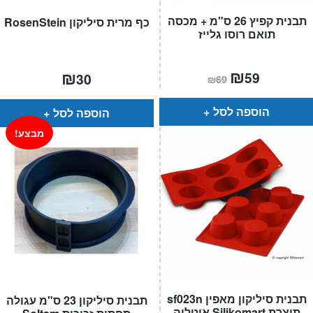
תבנית קפיץ 26 ס"מ + מכסה
כף מרית סיליקון RosenStein
תואם רוסו גלייז
המחיר
₪
המחיר
₪
59
30
₪
69
הנוכחי
המקורי
הוא:
היה:
₪69.
₪59.
הוספה לסל
הוספה לסל
מבצע!
תבנית סיליקון מאפין sf023n
תבנית סיליקון 23 ס"מ עגולה
תוצרת Silikomart איטליה