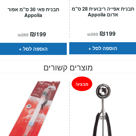
תבנית אפייה ריבועית 28 ס"מ
תבנית פאי 30 ס"מ אפור
אדום Appolia
Appolia
המחיר
₪
המחיר
המחיר
₪
המחיר
199
199
₪
269
₪
269
הנוכחי
המקורי
הנוכחי
המקורי
הוא:
היה:
הוא:
היה:
₪269.
₪199.
₪269.
₪199.
הוספה לסל
הוספה לסל
מוצרים קשורים
מבצע!