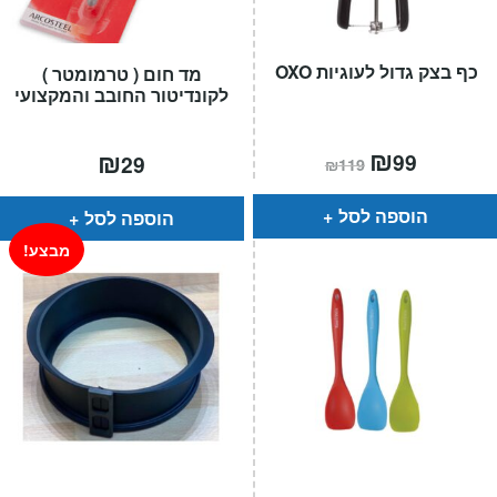
כף בצק גדול לעוגיות OXO
מד חום ( טרמומטר )
לקונדיטור החובב והמקצועי
המחיר
₪
המחיר
₪
99
29
₪
119
הנוכחי
המקורי
הוא:
היה:
₪119.
₪99.
הוספה לסל
הוספה לסל
מבצע!