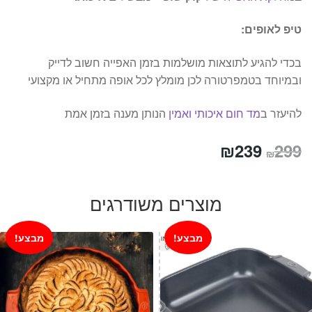
טיפ לאופים:
בכדי להגיע לתוצאות מושלמות בזמן האפייה חשוב לדייק
ובמיוחד בטמפרטורה לכן מומלץ לכל אופה מתחיל או מקצועי
להיעזר ב
מד חום איכותי ואמין
הנותן מענה בזמן אמת
המחיר
המחיר
₪
239
299
₪
המקורי
הנוכחי
היה:
הוא:
מוצרים משודרגים
₪239.
₪299.
מבצע!
מבצע!