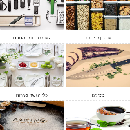
אחסון למטבח
גאדג'טס וכלי מטבח
סכינים
כלי הגשה ואירוח