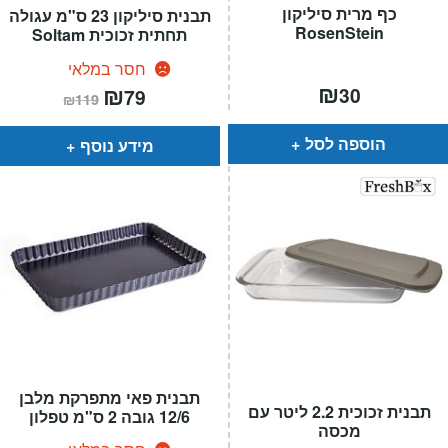
כף מרית סיליקון
תבנית סיליקון 23 ס"מ עגולה
RosenStein
תחתית זכוכית Soltam
חסר במלאי
₪
המחיר
₪
המחיר
30
79
₪
119
הנוכחי
המקורי
הוא:
היה:
₪119.
₪79.
הוספה לסל
מידע נוסף
תבנית פאי מתפרקת מלבן
תבנית זכוכית 2.2 ליטר עם
12/6 גובה 2 ס"מ טפלון
מכסה