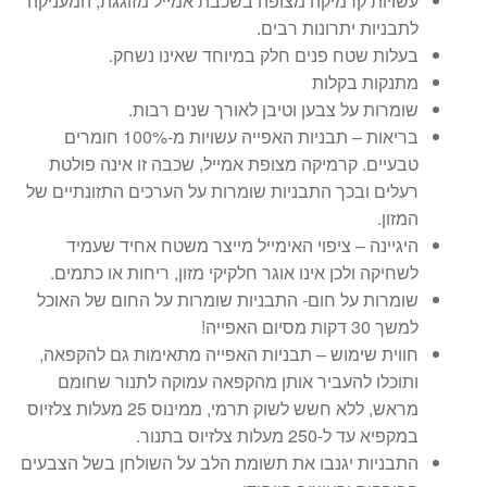
עשויות קרמיקה מצופה בשכבת אמייל מזוגגת, המעניקה
לתבניות יתרונות רבים.
בעלות שטח פנים חלק במיוחד שאינו נשחק.
מתנקות בקלות
שומרות על צבען וטיבן לאורך שנים רבות.
בריאות – תבניות האפייה עשויות מ-100% חומרים
טבעיים. קרמיקה מצופת אמייל, שכבה זו אינה פולטת
רעלים ובכך התבניות שומרות על הערכים התזונתיים של
המזון.
היגיינה – ציפוי האימייל מייצר משטח אחיד שעמיד
לשחיקה ולכן אינו אוגר חלקיקי מזון, ריחות או כתמים.
שומרות על חום- התבניות שומרות על החום של האוכל
למשך 30 דקות מסיום האפייה!
חווית שימוש – תבניות האפייה מתאימות גם להקפאה,
ותוכלו להעביר אותן מהקפאה עמוקה לתנור שחומם
מראש, ללא חשש לשוק תרמי, ממינוס 25 מעלות צלזיוס
במקפיא עד ל-250 מעלות צלזיוס בתנור.
התבניות יגנבו את תשומת הלב על השולחן בשל הצבעים