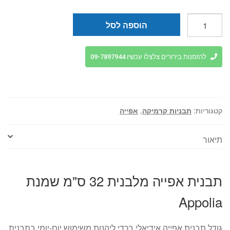
כמות
הוספה לסל
של
תבנית
אפייה
להזמנות בירורים צלצלו עכשיו 09-7897944
מלבנית
32
ס"מ
שמנת
קטגוריות:
תבניות קרמיקה
,
אפייה
Appolia
תיאור
תבנית אפייה מלבנית 32 ס"מ שמנת
Appolia
גודל תבנית אפייה אידיאלי בכדי ליהנות משימוש יום-יומי בתבנית