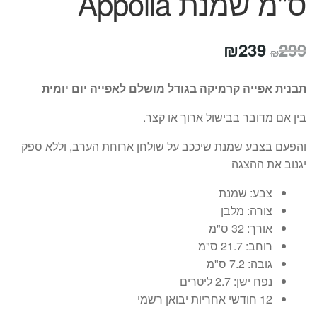
ס"מ שמנת Appolia
המחיר
המחיר
₪
239
299
₪
המקורי
הנוכחי
תבנית אפייה קרמיקה בגודל מושלם לאפייה יום יומית
היה:
הוא:
בין אם מדובר בבישול ארוך או קצר.
₪239.
₪299.
והפעם בצבע שמנת שיככב על שולחן ארוחת הערב, וללא ספק
יגנוב את ההצגה
צבע:
שמנת
צורה:
מלבן
אורך:
32 ס"מ
רוחב:
21.7 ס"מ
גובה:
7.2 ס"מ
נפח ישן:
2.7 ליטרים
12 חודשי אחריות יבואן רשמי