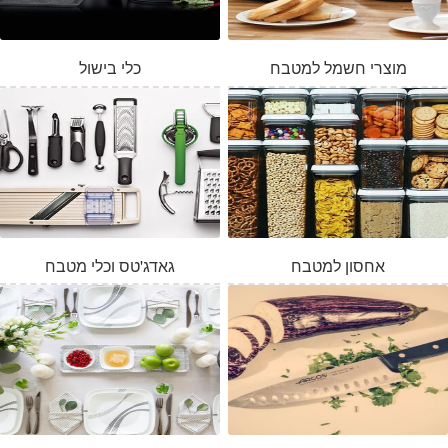
מוצרי חשמל למטבח
כלי בישול
אחסון למטבח
גאדג'טס וכלי מטבח