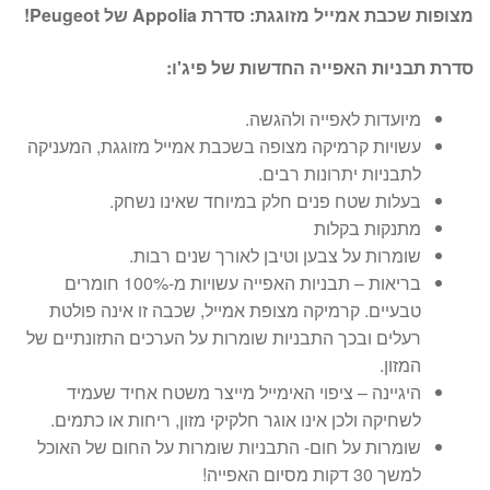
מצופות שכבת אמייל מזוגגת: סדרת Appolia של Peugeot!
סדרת תבניות האפייה החדשות של פיג'ו:
מיועדות לאפייה ולהגשה.
עשויות קרמיקה מצופה בשכבת אמייל מזוגגת, המעניקה
לתבניות יתרונות רבים.
בעלות שטח פנים חלק במיוחד שאינו נשחק.
מתנקות בקלות
שומרות על צבען וטיבן לאורך שנים רבות.
בריאות – תבניות האפייה עשויות מ-100% חומרים
טבעיים. קרמיקה מצופת אמייל, שכבה זו אינה פולטת
רעלים ובכך התבניות שומרות על הערכים התזונתיים של
המזון.
היגיינה – ציפוי האימייל מייצר משטח אחיד שעמיד
לשחיקה ולכן אינו אוגר חלקיקי מזון, ריחות או כתמים.
שומרות על חום- התבניות שומרות על החום של האוכל
למשך 30 דקות מסיום האפייה!