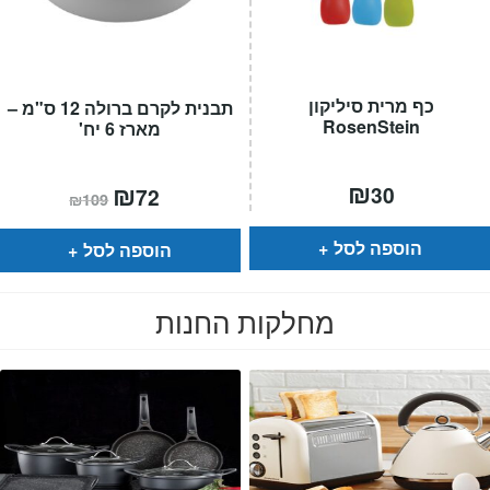
כף מרית סיליקון
תבנית לקרם ברולה 12 ס"מ –
RosenStein
מארז 6 יח'
₪
המחיר
₪
המחיר
30
72
₪
109
הנוכחי
המקורי
הוא:
היה:
₪109.
₪72.
הוספה לסל
הוספה לסל
מחלקות החנות