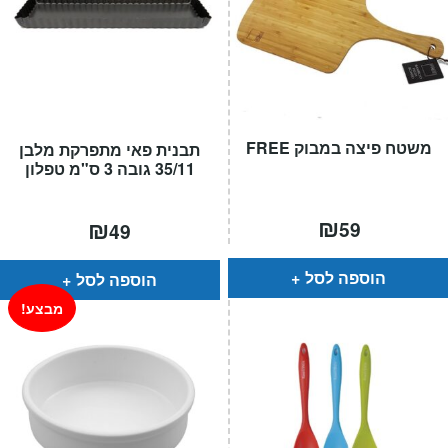
משטח פיצה במבוק FREE
תבנית פאי מתפרקת מלבן
35/11 גובה 3 ס"מ טפלון
₪
₪
59
49
הוספה לסל
הוספה לסל
מבצע!