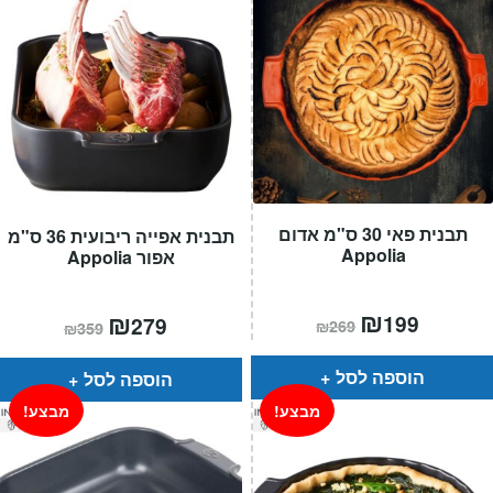
תבנית פאי 30 ס"מ אדום
תבנית אפייה ריבועית 36 ס"מ
Appolia
אפור Appolia
המחיר
₪
המחיר
המחיר
₪
המחיר
199
279
₪
269
₪
359
הנוכחי
המקורי
הנוכחי
המקורי
הוא:
היה:
הוא:
היה:
₪269.
₪199.
₪359.
₪279.
הוספה לסל
הוספה לסל
מבצע!
מבצע!