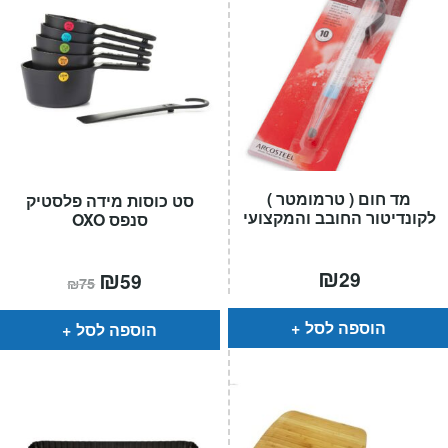
מד חום ( טרמומטר )
סט כוסות מידה פלסטיק
לקונדיטור החובב והמקצועי
סנפס OXO
₪
המחיר
₪
המחיר
29
59
₪
75
הנוכחי
המקורי
הוא:
היה:
₪75.
₪59.
הוספה לסל
הוספה לסל