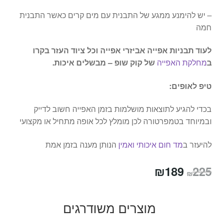
– יש להימנע ממגע של התבנית עם מים קרים כאשר התבנית
חמה
לעוד תבניות אפייה אביזרי אפייה וכל ציוד העזר בקרו
ב
מחלקת האפייה
של קוק שופ – מבשלים איכות.
טיפ לאופים:
בכדי להגיע לתוצאות מושלמות בזמן האפייה חשוב לדייק
ובמיוחד בטמפרטורה לכן מומלץ לכל אופה מתחיל או מקצועי
להיעזר ב
מד חום איכותי ואמין
הנותן מענה בזמן אמת
המחיר
המחיר
₪
189
225
₪
המקורי
הנוכחי
היה:
הוא:
מוצרים משודרגים