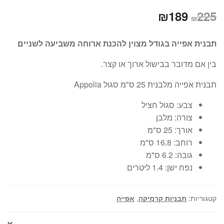
המחיר
המחיר
₪
189
225
₪
המקורי
הנוכחי
תבנית אפייה בגודל מצוין להכנת ארוחה משביעה לשניים
היה:
הוא:
בין אם מדובר בבישול ארוך או קצר.
₪189.
₪225.
תבנית אפייה מלבנית 25 ס"מ סגול Appolia
צבע:
סגול חציל
צורה:
מלבן
אורך:
25 ס"מ
רוחב:
16.8 ס"מ
גובה:
6.2 ס"מ
נפח ישן:
1.4 ליטרים
קטגוריות:
תבניות קרמיקה
,
אפייה