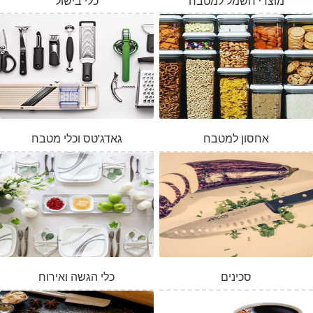
מוצרי חשמל למטבח
כלי בישול
אחסון למטבח
גאדג'טס וכלי מטבח
סכינים
כלי הגשה ואירוח