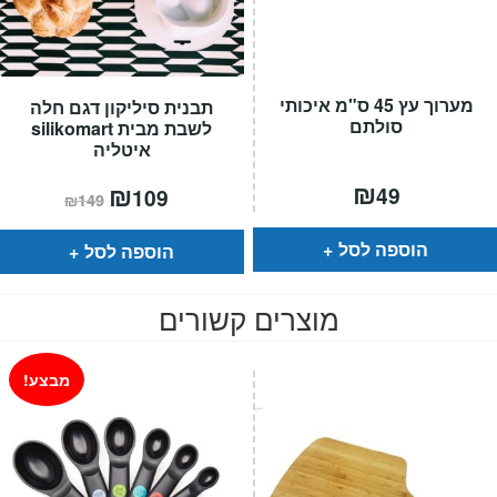
מערוך עץ 45 ס"מ איכותי
תבנית סיליקון דגם חלה
סולתם
לשבת מבית silikomart
איטליה
₪
המחיר
₪
המחיר
49
109
₪
149
הנוכחי
המקורי
הוא:
היה:
₪149.
₪109.
הוספה לסל
הוספה לסל
מוצרים קשורים
מבצע!