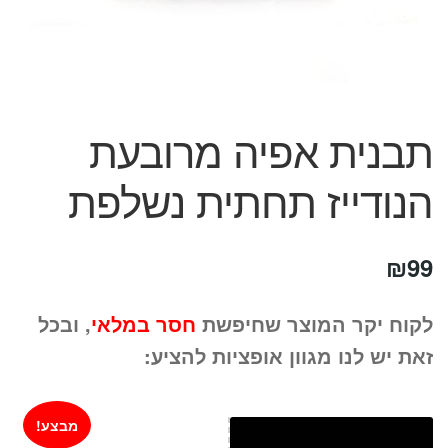
המותגים שלנו
חגים
מתנות לחנוכת בית
מתנות למטבח
מתכונים שלכם
תבנית אפיה מרובעת
מאמרים
עגלת קניות
הנודייז תחתית נשלפת
תשלום
₪
99
לקוח יקר המוצר שחיפשת
חסר במלאי
, ובכל
זאת יש לנו מגוון אופציות להציע:
מבצע!