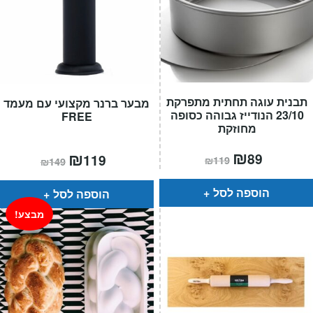
תבנית עוגה תחתית מתפרקת
מבער ברנר מקצועי עם מעמד
23/10 הנודייז גבוהה כסופה
FREE
מחוזקת
המחיר
₪
המחיר
המחיר
₪
המחיר
89
119
₪
119
₪
149
הנוכחי
המקורי
הנוכחי
המקורי
הוא:
היה:
הוא:
היה:
₪119.
₪89.
₪149.
₪119.
הוספה לסל
הוספה לסל
מבצע!