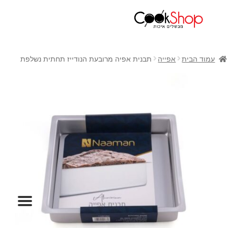
ראשי
חנות
עמוד הבית
אפייה
תבנית אפיה מרובעת הנודייז תחתית נשלפת
כלי בישול
סירים
מחבתות
כלי הגשה ואירוח
מוצרי חשמל למטבח
גאדג'טס וכלי מטבח
אחסון למטבח
סכינים
אפייה
קפה ותה
גיפט קארד
כלי בית