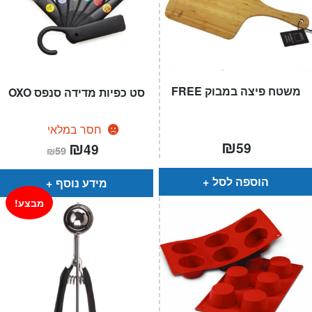
משטח פיצה במבוק FREE
סט כפיות מדידה סנפס OXO
חסר במלאי
₪
המחיר
₪
המחיר
59
49
₪
59
הנוכחי
המקורי
הוא:
היה:
₪59.
₪49.
הוספה לסל
מידע נוסף
מבצע!