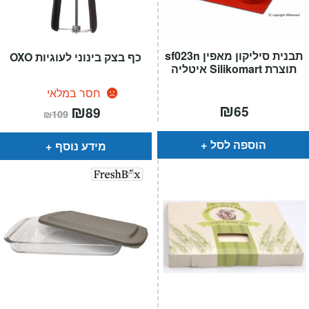
תבנית סיליקון מאפין sf023n
כף בצק בינוני לעוגיות OXO
תוצרת Silikomart איטליה
חסר במלאי
₪
המחיר
₪
המחיר
65
89
₪
109
הנוכחי
המקורי
הוא:
היה:
₪109.
₪89.
הוספה לסל
מידע נוסף