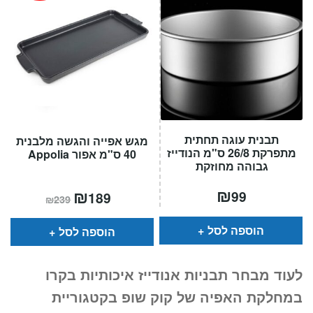
תבנית עוגה תחתית
מגש אפייה והגשה מלבנית
מתפרקת 26/8 ס"מ הנודייז
40 ס"מ אפור Appolia
גבוהה מחוזקת
₪
המחיר
₪
המחיר
99
189
₪
239
הנוכחי
המקורי
הוא:
היה:
₪239.
₪189.
הוספה לסל
הוספה לסל
לעוד מבחר תבניות אנודייז איכותיות בקרו
במחלקת האפיה של קוק שופ בקטגוריית