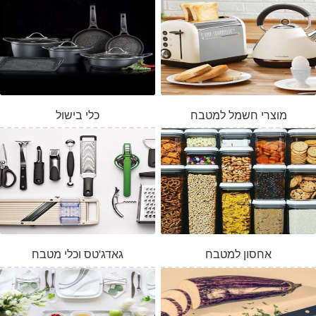
מוצרי חשמל למטבח
כלי בישול
אחסון למטבח
גאדג'טס וכלי מטבח