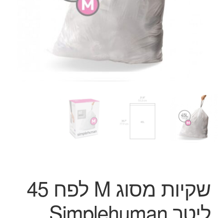
המותגים שלנו
חגים
מתנות לחנוכת בית
מתנות למטבח
מתכונים שלכם
מאמרים
עגלת קניות
תשלום
שקיות מסוג M לפח 45
ליטר Simplehuman