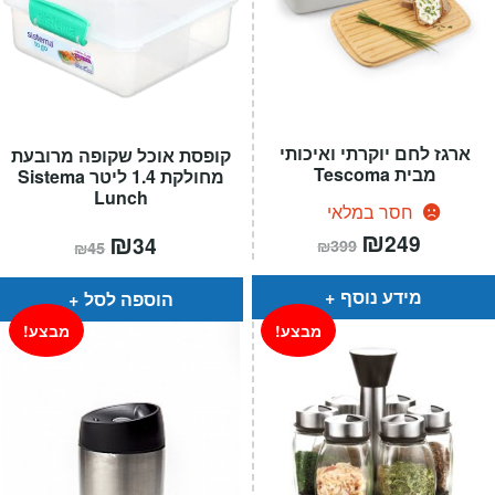
ארגז לחם יוקרתי ואיכותי
קופסת אוכל שקופה מרובעת
מבית Tescoma
מחולקת 1.4 ליטר Sistema
Lunch
חסר במלאי
המחיר
₪
המחיר
המחיר
₪
המחיר
249
34
₪
399
₪
45
הנוכחי
המקורי
הנוכחי
המקורי
הוא:
היה:
הוא:
היה:
₪399.
₪249.
₪45.
₪34.
מידע נוסף
הוספה לסל
מבצע!
מבצע!