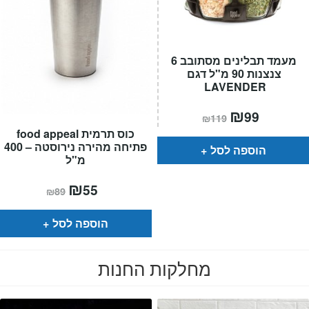
מעמד תבלינים מסתובב 6
צנצנות 90 מ"ל דגם
LAVENDER
המחיר
₪
המחיר
99
₪
119
הנוכחי
המקורי
כוס תרמית food appeal
הוא:
היה:
₪119.
₪99.
פתיחה מהירה נירוסטה – 400
הוספה לסל
מ"ל
המחיר
₪
המחיר
55
₪
89
הנוכחי
המקורי
הוא:
היה:
₪89.
₪55.
הוספה לסל
מחלקות החנות