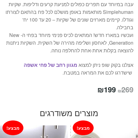
עבה במיוחד עם תפרים כפולים למניעת קרעים ודליפות. שקיות
Simplehuman מותאמות באופן מושלם לכל פח בהתאם לצורתו
וגודלו. קיימים מארזים שונים של שקיות – 20 עד 100 יח'
בחבילה.
ועכשיו במארז חדש! המתאים לכיס פנימי מיוחד בפחי ה- New
Generation, לאחסון ושליפה מהירה של השקית. השקיות ניתנות
להוצאה בקלות אחת-אחת להחלפה נוחה.
אצלנו בקוק שופ ניתן למצוא
מגוון רחב של פחי אשפה
שישדרגו לכם את המראה במטבח.
המחיר
המחיר
₪
199
269
₪
המקורי
הנוכחי
היה:
הוא:
מוצרים משודרגים
₪199.
₪269.
מבצע!
מבצע!