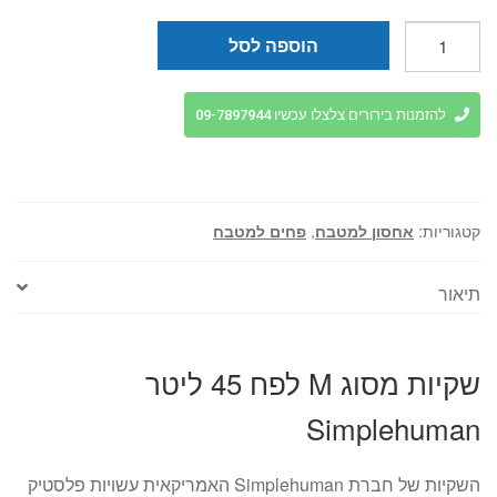
כמות
הוספה לסל
של
שקיות
מסוג
להזמנות בירורים צלצלו עכשיו 09-7897944
M
לפח
45
ליטר
קטגוריות:
אחסון למטבח
,
פחים למטבח
Simplehuman
תיאור
שקיות מסוג M לפח 45 ליטר
Simplehuman
השקיות של חברת Simplehuman האמריקאית עשויות פלסטיק