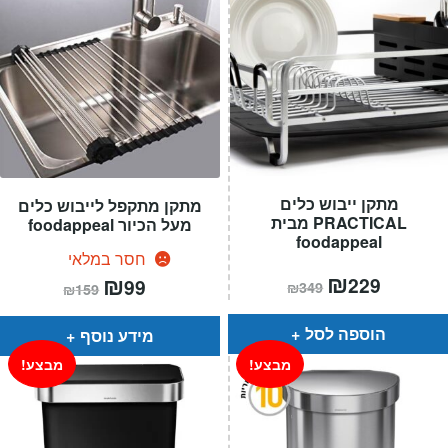
מתקן ייבוש כלים
מתקן מתקפל לייבוש כלים
PRACTICAL מבית
מעל הכיור foodappeal
foodappeal
חסר במלאי
המחיר
₪
המחיר
המחיר
₪
המחיר
229
99
₪
349
₪
159
הנוכחי
המקורי
הנוכחי
המקורי
הוא:
היה:
הוא:
היה:
₪349.
₪229.
₪159.
₪99.
הוספה לסל
מידע נוסף
מבצע!
מבצע!