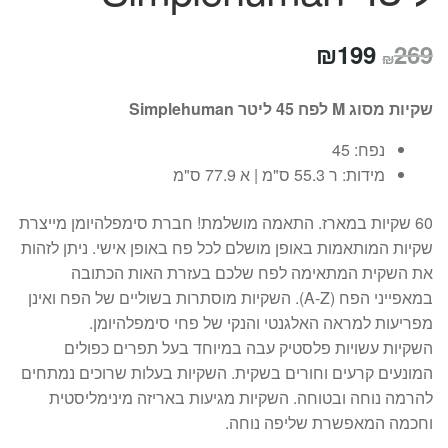
המחיר
המחיר
₪
199
269
₪
המקורי
הנוכחי
שקיות מסוג M לפח 45 ליטר Simplehuman
היה:
הוא:
נפח: 45
₪199.
₪269.
מידות: ר 55.3 ס"מ | א 77.9 ס"מ
60 שקיות במארז. התאמה מושלמת! חברת סימפלהיומן מייצרת
שקיות המותאמות באופן מושלם לכל פח באופן אישי. ניתן לזהות
את השקית המתאימה לפח שלכם בעזרת האות הכתובה
במאפייני הפח (A-Z). השקיות מוסתרות בשוליים של הפח ואינן
מפריעות למראה האלגנטי והנקי של פחי סימפלהיומן.
השקיות עשויות פלסטיק עבה במיוחד בעל תפרים כפולים
המונעים קרעים וחורים בשקית. השקיות בעלות שרוכים נמתחים
להרמה נוחה ובטוחה. השקיות מגיעות באריזה מינימליסטית
וחכמה המאפשרת שליפה נוחה.