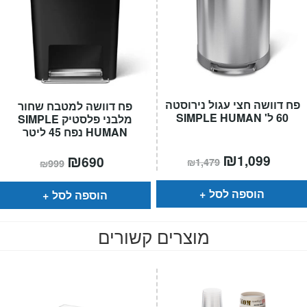
פח דוושה חצי עגול נירוסטה
פח דוושה למטבח שחור
60 ל' SIMPLE HUMAN
מלבני פלסטיק SIMPLE
HUMAN נפח 45 ליטר
מחיר
₪
המחיר
המחיר
₪
המחיר
1,099
690
₪
1,479
₪
999
הנוכחי
המקורי
הנוכחי
המקורי
הוא:
היה:
הוא:
היה:
₪1,479.
₪999.
₪690.
הוספה לסל
הוספה לסל
מוצרים קשורים