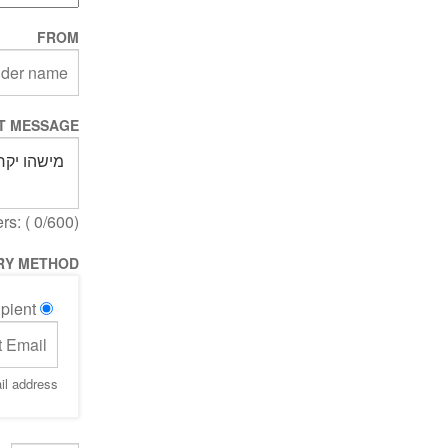
FROM
T MESSAGE
rs: (
0
/600)
RY METHOD
pient
ail address