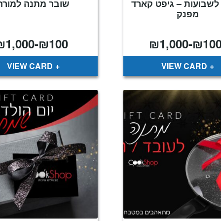
לשבועות – גיפט קארד
שובר מתנה למורה
מפנק
₪
1,000
-
₪
100
₪
1,000
-
₪
10
VIEW CARD
VIEW CARD