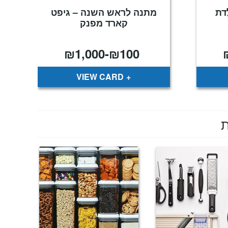
דת
מתנה לראש השנה – גיפט
קארד מפנק
₪
1,000
-
₪
100
VIEW CARD
ת