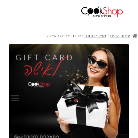
ראשי
חנות
עמוד הבית
מוצרי מתנה
שובר מתנה לאישה
כלי בישול
סירים
מחבתות
כלי הגשה ואירוח
מוצרי חשמל למטבח
גאדג'טס וכלי מטבח
אחסון למטבח
סכינים
אפייה
קפה ותה
גיפט קארד
כלי בית