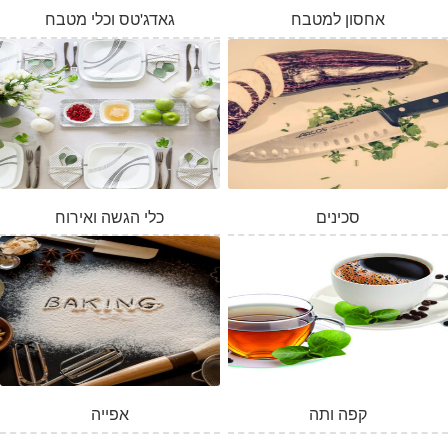
אחסון למטבח
גאדג'טס וכלי מטבח
סכינים
כלי הגשה ואירוח
קפה ותה
אפייה