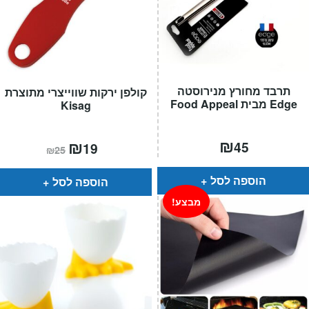
תרבד מחורץ מנירוסטה
קולפן ירקות שווייצרי מתוצרת
Edge מבית Food Appeal
Kisag
₪
המחיר
₪
המחיר
45
19
₪
25
הנוכחי
המקורי
הוא:
היה:
₪25.
₪19.
הוספה לסל
הוספה לסל
מבצע!