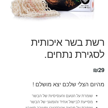
המותגים שלנו
חגים
מתנות לחנוכת בית
מתנות למטבח
מתכונים שלכם
מאמרים
רשת בשר איכותית
עגלת קניות
לסגירת נתחים.
תשלום
₪
29
מהיום הצלי שלכם יצא מושלם !
שומרת על הטעם והעסיסיות של הבשר
מסייעת לבישול אחיד והומוגני של הבשר
שומרת על מראה אטרקטיבי ומעורר תיאבון