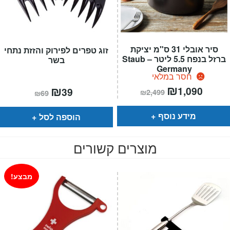
סיר אובלי 31 ס"מ יציקת
זוג טפרים לפירוק והזזת נתחי
ברזל בנפח 5.5 ליטר – Staub
בשר
Germany
חסר במלאי
מחיר
₪
המחיר
המחיר
₪
המחיר
1,090
39
₪
2,499
₪
69
הנוכחי
המקורי
הנוכחי
המקורי
הוא:
היה:
הוא:
היה:
₪2,499.
₪69.
₪39.
מידע נוסף
הוספה לסל
מוצרים קשורים
מבצע!