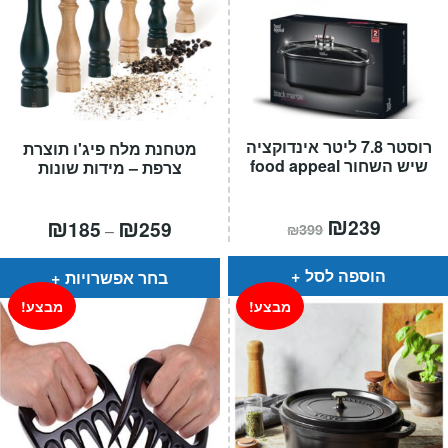
רוסטר 7.8 ליטר אינדוקציה
מטחנת מלח פיג'ו תוצרת
שיש השחור food appeal
צרפת – מידות שונות
המחיר
₪
המחיר
טווח
₪
₪
239
185
259
–
₪
399
הנוכחי
המקורי
מחירים:
הוא:
היה:
₪399.
₪239.
עד
הוספה לסל
בחר אפשרויות
מבצע!
מבצע!