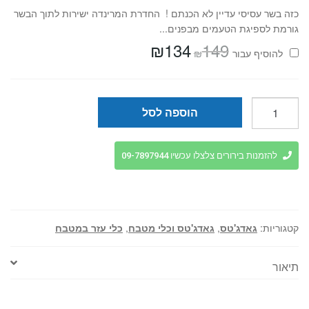
כזה בשר עסיסי עדיין לא הכנתם ! החדרת המרינדה ישירות לתוך הבשר
גורמת לספיגת הטעמים מבפנים...
₪
134
149
המחיר
המחיר
₪
להוסיף⁦⁩ עבור
המקורי
הנוכחי
היה:
הוא:
₪134.
₪149.
כמות
הוספה לסל
של
רשת
בשר
להזמנות בירורים צלצלו עכשיו 09-7897944
איכותית
לסגירת
נתחים.
קטגוריות:
גאדג'טס
,
גאדג'טס וכלי מטבח
,
כלי עזר במטבח
תיאור