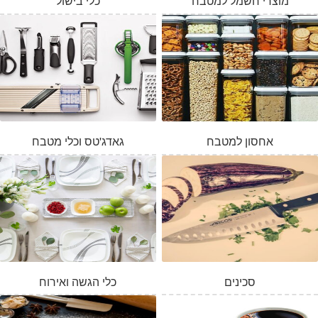
מוצרי חשמל למטבח
כלי בישול
אחסון למטבח
גאדג'טס וכלי מטבח
סכינים
כלי הגשה ואירוח