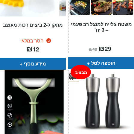
משטח צלייה למנגל רב פעמי
מתקן ל-2 ביצים רכות מעוצב
– 3 יח'
חסר במלאי
המחיר
₪
המחיר
₪
29
12
₪
49
הנוכחי
המקורי
הוא:
היה:
₪49.
₪29.
הוספה לסל
מידע נוסף
מבצע!