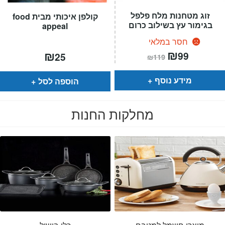
זוג מטחנות מלח פלפל
קולפן איכותי מבית food
בגימור עץ בשילוב כרום
appeal
חסר במלאי
המחיר
₪
המחיר
₪
99
25
₪
119
הנוכחי
המקורי
הוא:
היה:
₪119.
₪99.
מידע נוסף
הוספה לסל
מחלקות החנות