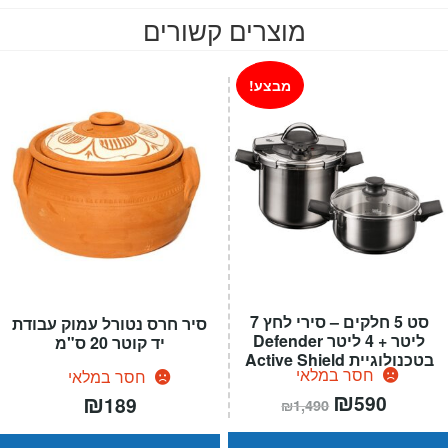
מוצרים קשורים
מבצע!
סט 5 חלקים – סירי לחץ 7
סיר חרס נטורל עמוק עבודת
ליטר + 4 ליטר Defender
יד קוטר 20 ס"מ
בטכנולוגיית Active Shield
חסר במלאי
חסר במלאי
המחיר
₪
המחיר
₪
590
189
₪
1,490
הנוכחי
המקורי
הוא:
היה:
₪1,490.
₪590.