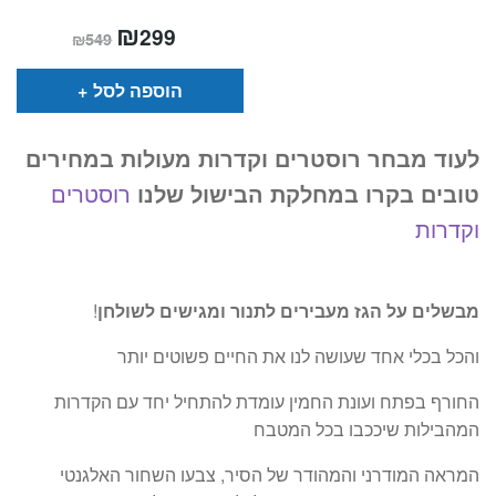
המחיר
₪
המחיר
299
₪
549
הנוכחי
המקורי
הוא:
היה:
₪549.
₪299.
הוספה לסל
לעוד מבחר רוסטרים וקדרות מעולות במחירים
טובים בקרו במחלקת הבישול שלנו
רוסטרים
וקדרות
מבשלים על הגז מעבירים לתנור ומגישים לשולחן
!
והכל בכלי אחד שעושה לנו את החיים פשוטים יותר
החורף בפתח ועונת החמין עומדת להתחיל יחד עם הקדרות
המהבילות שיככבו בכל המטבח
המראה המודרני והמהודר של הסיר, צבעו השחור האלגנטי