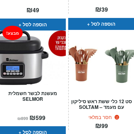
₪
₪
39
49
הוספה לסל
הוספה לסל
מבצע!
מעשנת לבשר חשמלית
SELMOR
סט 12 כלי ששת ראש סיליקון
עם מעמד – SOLTAM
המחיר
₪
המחיר
599
חסר במלאי
₪
899
הנוכחי
המקורי
₪
הוא:
היה:
99
₪899.
₪599.
הוספה לסל