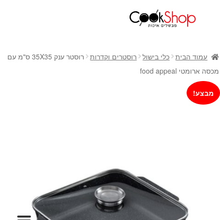
ראשי
חנות
עמוד הבית
כלי בישול
רוסטרים וקדרות
רוסטר ענק 35X35 ס"מ עם
כלי בישול
מכסה ארומטי food appeal
סירים
מבצע!
מחבתות
כלי הגשה ואירוח
מוצרי חשמל למטבח
גאדג'טס וכלי מטבח
אחסון למטבח
סכינים
אפייה
קפה ותה
גיפט קארד
כלי בית