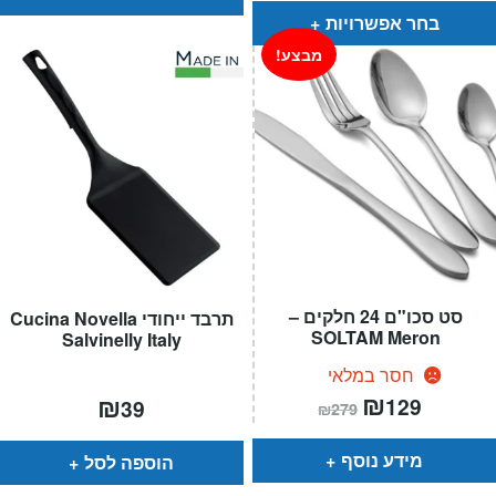
בחר אפשרויות
מבצע!
סט סכו"ם 24 חלקים –
תרבד ייחודי Cucina Novella
SOLTAM Meron
Salvinelly Italy
חסר במלאי
המחיר
₪
המחיר
₪
129
39
₪
279
הנוכחי
המקורי
הוא:
היה:
₪279.
₪129.
מידע נוסף
הוספה לסל