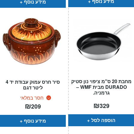
מידע נוסף
מידע נוסף
מחבת 20 ס"מ ציפוי נון סטיק
סיר חרס עמוק עבודת יד 4
DURADO מבית WMF –
ליטר דגם
גרמניה.
חסר במלאי
₪
₪
329
209
הוספה לסל
מידע נוסף