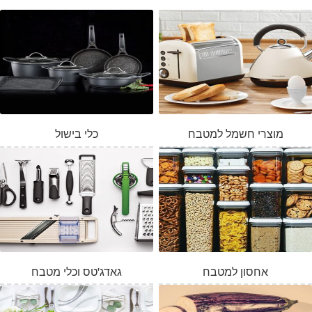
מוצרי חשמל למטבח
כלי בישול
אחסון למטבח
גאדג'טס וכלי מטבח