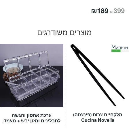
המחיר
המחיר
₪
189
399
₪
המקורי
הנוכחי
היה:
הוא:
מוצרים משודרגים
₪189.
₪399.
מלקחיים צרות (פינצטה)
ערכת אחסון והגשה
Cucina Novella
לתבלינים ומזון יבש + מעמד.