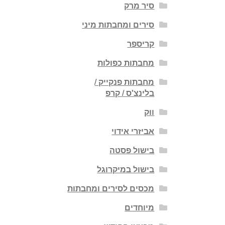
סיר מרק
סירים ומחבתות מיני
קריספר
מחבתות כפולות
מחבתות פנקייק /
בלינצ'ס / קרפ
ווק
אביזרי אידוי
בישול פסטה
בישול במיקרוגל
מכסים לסירים ומחבתות
מיוחדים