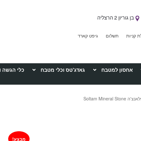
בן גוריון 2 הרצליה
ת קניות
תשלום
גיפט קארד
אחסון למטבח
גאדג'טס וכלי מטבח
כלי הגשה ו
Soltam Minera
מבצע!