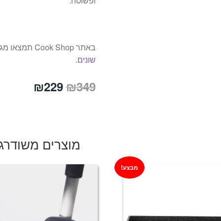
ופשוטה.
באתר Cook Shop תמצאו מגוון עצום של
שונים
.
המחיר
המחיר
₪
229
₪
349
המקורי
הנוכחי
היה:
הוא:
₪229.
₪349.
מוצרים משודרג
מבצע!