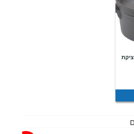
יטר מיציקת
ם