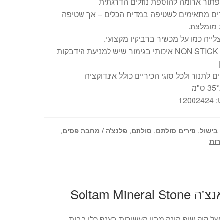
תור ארומה להוספת נוזלים הדרגתית
ים מתאימים לשטיפה במדיח הכלים – אך שטיפה
 מומלצת.
לייה כמו על מכשיר ברביקיו מקצועי.
ציפוי NON STICK איכותי בגימור שיש למניעת הידבקות
 לתנור ולכל סוגי הכיריים כולל אינדוקציה
1200
 בישול
,
סירים סולתם
,
סולתם
,
פלנצ'ה / מחבת פסים
,
רות
Soltam Mi
ל קוק שופ הינה מבין העשירות בענף כלי הבית