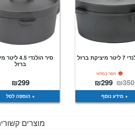
יציקת ברזל
סיר הולנדי 4.5 ל
ברזל
חסר במלאי
₪
299
₪
299
₪
350
המחיר
המחיר
המקורי
הנוכחי
היה:
הוא:
₪299.
₪350.
מידע נוסף
הוספה לסל
מוצרים קשורי