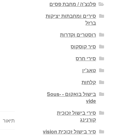
פלנצ'ה / מחבת פסים
סירים ומחבתות יציקות
ברזל
רוסטרים וקדרות
סיר קוסקוס
סירי חרס
טאג'ין
קלחות
בישול בואקום - Sous-
vide
סירי בישול זכוכית
קורנינג
תיאור
סיר בישול זכוכית vision