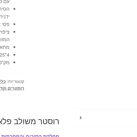
עם כפ
הסיר
ידנית
פסי צ
המזון
מתאים
4*25*35 ס"מ
מק"ט: 2424
קטגוריות:
כלי
רוסטרים וקד
רוסטר משולב פלאנצ'ה neral Stone
מחלקת הסירים והמחבתות
ש