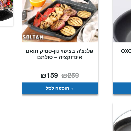
פלנצ'ה בציפוי נון-סטיק תואם
אינדוקציה – סולתם
₪
159
₪
259
ח
המחיר
המחיר
רים:
המקורי
הנוכחי
היה:
הוא:
₪159.
₪259.
הוספה לסל