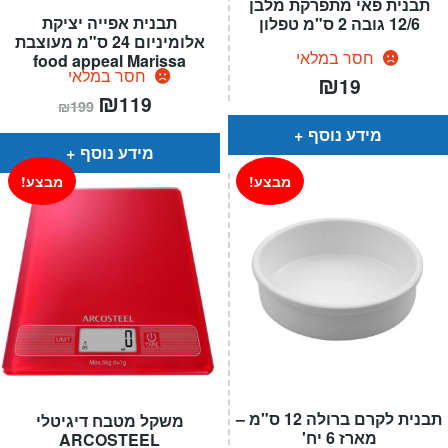
תבנית פאי מתפרקת מלבן
תבנית אפייה יציקת
12/6 גובה 2 ס"מ טפלון
אלומיניום 24 ס"מ מעוצבת
חסר במלאי
food appeal Marissa
חסר במלאי
₪
19
המחיר
₪
המחיר
119
₪
199
הנוכחי
המקורי
הוא:
היה:
מידע נוסף
₪199.
₪119.
מידע נוסף
מבצע!
מבצע!
תבנית לקרם ברולה 12 ס"מ –
משקל מטבח דיגיטלי
מארז 6 יח'
ARCOSTEEL