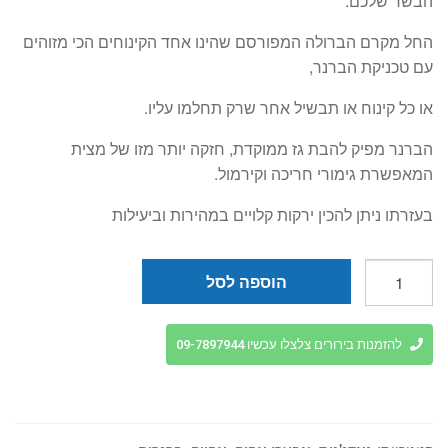
הבשר שלכם.
החל מקרם הברולה המפורסם שהינו אחד הקינוחים הכי מזוהים
עם טכניקת הברנר,
או כל קינוח או תבשיל אחר שרק תחלמו עליו.
הברנר מפיק להבת גז ממוקדת, חזקה יותר מזו של מצית
המאפשרת גימורי חריכה וקירמול.
בעזרתו ניתן להכין ירקות קלויים במהירות וביעילות
כמות
הוספה לסל
של
ראש
ברנר
להזמנות בירורים צלצלו עכשיו 09-7897944
(
מבער
)
מקצועי.