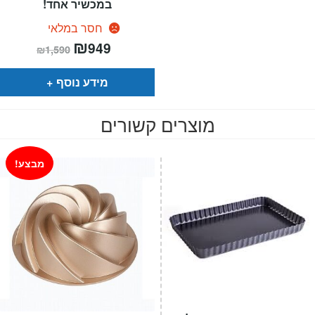
במכשיר אחד!
חסר במלאי
המחיר
₪
המחיר
949
₪
1,590
הנוכחי
המקורי
הוא:
היה:
₪1,590.
₪949.
מידע נוסף
מוצרים קשורים
מבצע!