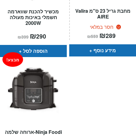
מחבת גריל 23 ס"מ Valira
מכשיר להכנת שווארמה
AIRE
חשמלי באיכות מעולה
2000W
חסר במלאי
המחיר
₪
המחיר
המחיר
₪
המחיר
289
290
₪
559
₪
399
הנוכחי
המקורי
הנוכחי
המקורי
הוא:
היה:
הוא:
היה:
₪559.
₪289.
₪399.
₪290.
מידע נוסף
הוספה לסל
מבצע!
Ninja Foodi-ארוחה שלמה