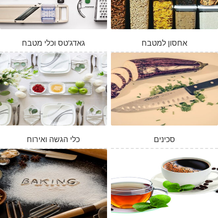
אחסון למטבח
גאדג'טס וכלי מטבח
סכינים
כלי הגשה ואירוח