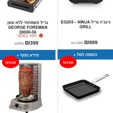
נינג’ה גריל EG203 – NINJA
גריל משפחתי ללא עשן
GRILL
GEORGE FOREMAN
28000-56
חסר במלאי
המחיר
₪
המחיר
המחיר
₪
המחיר
899
399
₪
1,390
₪
599
הנוכחי
המקורי
הנוכחי
המקורי
הוא:
היה:
הוא:
היה:
₪1,390.
₪899.
₪599.
₪399.
הוספה לסל
מידע נוסף
מבצע!
מבצע!