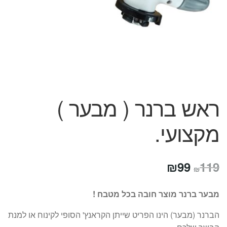
המותגים שלנו
חגים
מתנות לחנוכת בית
מתנות למטבח
מתכונים שלכם
מאמרים
עגלת קניות
ראש ברנר ( מבער )
תשלום
מקצועי.
המחיר
המחיר
₪
99
119
₪
המקורי
הנוכחי
מבער ברנר מוצר חובה בכל מטבח !
היה:
הוא:
הברנר (מבער) הינו הפריט שייתן הקראנץ' הסופי לקינוח או למנת
₪99.
₪119.