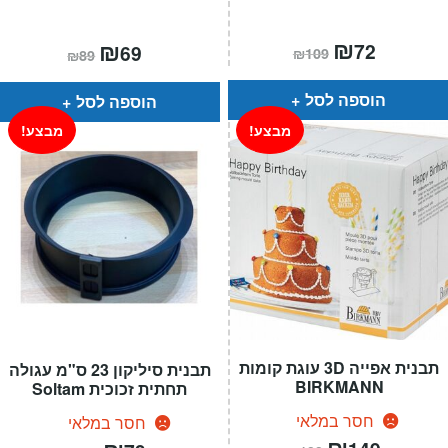
המחיר
₪
המחיר
המחיר
₪
המחיר
72
69
₪
109
₪
89
הנוכחי
המקורי
הנוכחי
המקורי
הוא:
היה:
הוא:
היה:
₪109.
₪72.
₪89.
₪69.
הוספה לסל
הוספה לסל
מבצע!
מבצע!
תבנית אפייה 3D עוגת קומות
תבנית סיליקון 23 ס"מ עגולה
BIRKMANN
תחתית זכוכית Soltam
חסר במלאי
חסר במלאי
המחיר
₪
המחיר
המחיר
המחיר