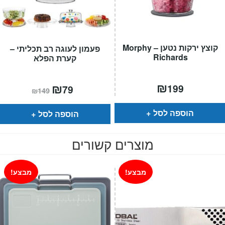
קוצץ ירקות נטען – Morphy
פעמון לעוגה רב תכליתי –
Richards
קערת הפלא
₪
המחיר
₪
המחיר
199
79
₪
149
הנוכחי
המקורי
הוא:
היה:
₪149.
₪79.
הוספה לסל
הוספה לסל
מוצרים קשורים
מבצע!
מבצע!