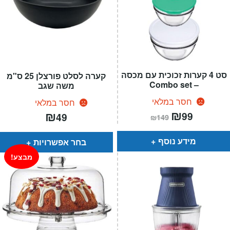
סט 4 קערות זכוכית עם מכסה
קערה לסלט פורצלן 25 ס"מ
– Combo set
משה שגב
חסר במלאי
חסר במלאי
המחיר
₪
המחיר
₪
99
49
₪
149
הנוכחי
המקורי
הוא:
היה:
₪149.
₪99.
מידע נוסף
בחר אפשרויות
מבצע!