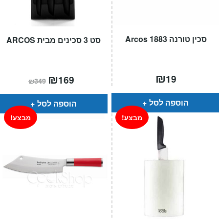
סכין טורנה 1883 Arcos
סט 3 סכינים מבית ARCOS
₪
המחיר
₪
המחיר
19
169
₪
349
הנוכחי
המקורי
הוא:
היה:
₪349.
₪169.
הוספה לסל
הוספה לסל
מבצע!
מבצע!