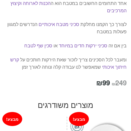
אחד התחומים החשובים במטבח הוא ה
הכנות לארוחה וקיצוץ
המרכיבים
לצורך כך הקמנו מחלקת
סכיני מטבח איכותיים
הנדרשים למגוון
פעולות במטבח
בין אם זה
סכיני ירקות חדים במיוחד
או
סכין שף לטבח
ומעבר לכל הסכינים צריך לזכור שאת הירקות חותכים על
קרש
חיתוך איכותי
שמאפשר לנו עבודה קלה ונוחה לאורך זמן
המחיר
המחיר
₪
99
249
₪
המקורי
הנוכחי
היה:
הוא:
מוצרים משודרגים
₪99.
₪249.
מבצע!
מבצע!