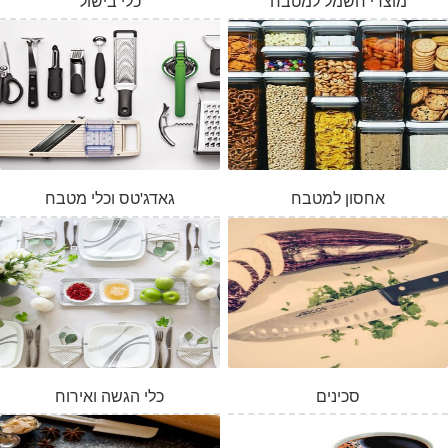
מוצרי חשמל למטבח
כלי בישול
אחסון למטבח
גאדג'טס וכלי מטבח
סכינים
כלי הגשה ואירוח