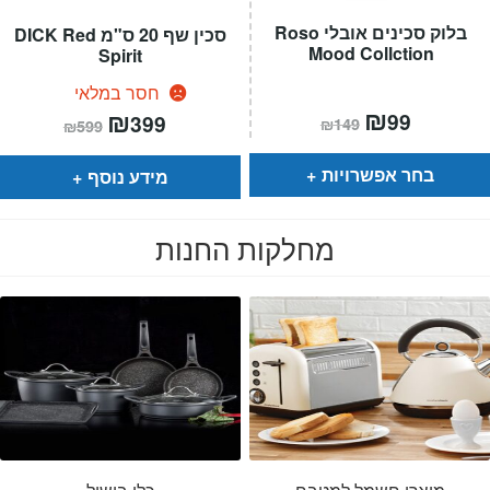
בלוק סכינים אובלי Roso
סכין שף 20 ס"מ DICK Red
Mood Collction
Spirit
חסר במלאי
המחיר
₪
המחיר
המחיר
₪
המחיר
99
399
₪
149
₪
599
הנוכחי
המקורי
הנוכחי
המקורי
הוא:
היה:
הוא:
היה:
₪149.
₪99.
₪599.
₪399.
בחר אפשרויות
מידע נוסף
מחלקות החנות