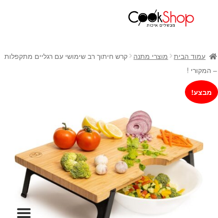
ראשי
חנות
עמוד הבית
מוצרי מתנה
קרש חיתוך רב שימושי עם רגליים מתקפלות
כלי בישול
– המקורי !
סירים
מבצע!
מחבתות
כלי הגשה ואירוח
מוצרי חשמל למטבח
גאדג'טס וכלי מטבח
אחסון למטבח
סכינים
אפייה
קפה ותה
גיפט קארד
כלי בית