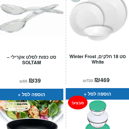
סט 18 חלקים, Winter Frost
סט כפות לסלט אקרילי –
White
SOLTAM
המחיר
₪
המחיר
המחיר
₪
המחיר
469
39
₪
720
₪
59
הנוכחי
המקורי
הנוכחי
המקורי
הוא:
היה:
הוא:
היה:
₪720.
₪469.
₪59.
₪39.
הוספה לסל
הוספה לסל
מבצע!