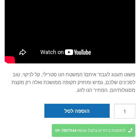
פשוט תענוג לעבוד איתם! המשטח הנו סטרילי, קל לניקוי, טוב
לסכינים שלכם, גמיש ומחזיק תקופה ממושכת ואלה רק מקצת
מסגולותיהם. המחיר הנו לזוג.
כמות
הוספה לסל
של
קרש
חיתוך
להזמנות בירורים צלצלו עכשיו 09-7897944
הבריא