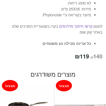
לא סופג ריחות.
מידות: 25X35 ס"מ.
מיוצר בקוריאה ע"י Phytoncide.
למגוון
קרשי חיתוך מדהימים
בקרו בקטגוריית הסכינים שלנו
באתר קוק שופ.
כל אריזה מכילה זוג משטחים
המחיר
המחיר
₪
119
149
₪
המקורי
הנוכחי
היה:
הוא:
מוצרים משודרגים
₪119.
₪149.
מבצע!
מבצע!