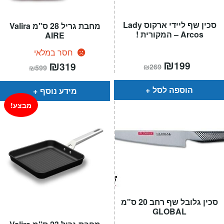
סכין שף ליידי ארקוס Lady
מחבת גריל 28 ס"מ Valira
Arcos – המקורית !
AIRE
חסר במלאי
המחיר
₪
המחיר
המחיר
₪
המחיר
199
319
₪
269
₪
599
הנוכחי
המקורי
הנוכחי
המקורי
הוא:
היה:
הוא:
היה:
₪269.
₪199.
₪599.
₪319.
הוספה לסל
מידע נוסף
מבצע!
סכין גלובל שף רחב 20 ס"מ
GLOBAL