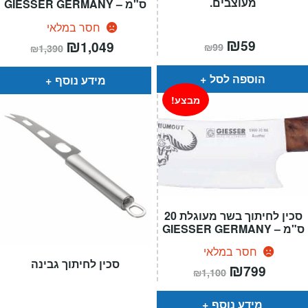
מעוצבים.
ס"מ – GIESSER GERMANY
חסר במלאי
המחיר
₪
המחיר
המחיר
₪
המחיר
59
1,049
₪
99
₪
1,390
הנוכחי
המקורי
הנוכחי
המקורי
הוא:
היה:
הוא:
היה:
₪99.
₪59.
₪1,390.
₪1,049.
הוספה לסל
מידע נוסף
מבצע!
סכין לחיתוך בשר מעוגלת 20
ס"מ – GIESSER GERMANY
חסר במלאי
סכין לחיתוך גבינה
המחיר
₪
המחיר
799
₪
1,100
הנוכחי
המקורי
הוא:
היה:
₪1,100.
₪799.
מידע נוסף