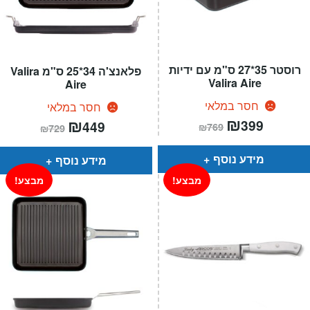
רוסטר 35*27 ס"מ עם ידיות
פלאנצ'ה 34*25 ס"מ Valira
Valira Aire
Aire
חסר במלאי
חסר במלאי
המחיר
₪
המחיר
המחיר
₪
המחיר
399
449
₪
769
₪
729
הנוכחי
המקורי
הנוכחי
המקורי
הוא:
היה:
הוא:
היה:
₪769.
₪399.
₪729.
₪449.
מידע נוסף
מידע נוסף
מבצע!
מבצע!