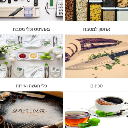
אחסון למטבח
גאדג'טס וכלי מטבח
סכינים
כלי הגשה ואירוח