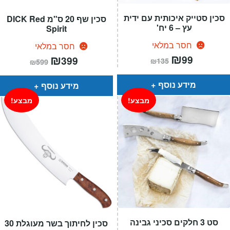
סכין סטייק איכותית עם ידית
סכין שף 20 ס"מ DICK Red
עץ – 6 יח'
Spirit
חסר במלאי
חסר במלאי
המחיר
₪
המחיר
המחיר
₪
המחיר
99
399
₪
135
₪
599
הנוכחי
המקורי
הנוכחי
המקורי
הוא:
היה:
הוא:
היה:
₪135.
₪99.
₪599.
₪399.
מידע נוסף
מידע נוסף
מבצע!
מבצע!
סט 3 חלקים סכיני גבינה
סכין לחיתוך בשר מעוגלת 30