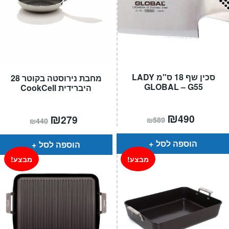
סכין שף 18 ס"מ LADY
מחבת נירוסטה בקוטר 28
GLOBAL – G55
היברידית CookCell
המחיר
₪
המחיר
המחיר
₪
המחיר
490
279
₪
589
₪
440
הנוכחי
המקורי
הנוכחי
המקורי
הוא:
היה:
הוא:
היה:
₪589.
₪490.
₪440.
₪279.
הוספה לסל
הוספה לסל
מבצע!
מבצע!