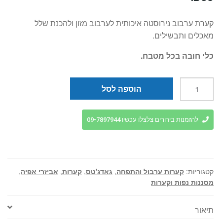
קערת ערבוב נירוסטה איכותית לערבוב מזון ולהכנת שלל
מאכלים ותבשילים.
כלי חובה בכל מטבח.
כמות
הוספה לסל
של
קערת
ערבוב
להזמנות בירורים צלצלו עכשיו 09-7897944
נירוסטה
38
ס"מ
קטגוריות:
קערות ערבול והתפחה
,
גאדג'טס
,
קערות
,
אביזרי אפיה
,
מסננות נפות וקערות
תיאור