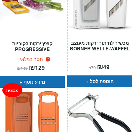
מכשיר לחיתוך ירקות מעוצב
קוצץ ירקות לקוביות
BORNER WELLE-WAFFEL
PROGRESSIVE
חסר במלאי
המחיר
₪
המחיר
המחיר
₪
המחיר
49
129
₪
79
₪
149
הנוכחי
המקורי
הנוכחי
המקורי
הוא:
היה:
הוא:
היה:
₪79.
₪49.
₪149.
₪129.
הוספה לסל
מידע נוסף
מבצע!