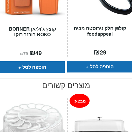
קולפן חלק נירוסטה מבית
קוצץ ג'וליאן BORNER
foodappeal
ROKO בורנר רוקו
₪
המחיר
₪
המחיר
29
49
₪
79
הנוכחי
המקורי
הוא:
היה:
₪79.
₪49.
הוספה לסל
הוספה לסל
מוצרים קשורים
מבצע!