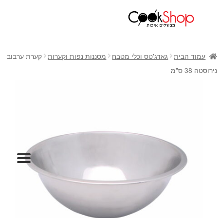
ראשי
חנות
עמוד הבית
גאדג'טס וכלי מטבח
מסננות נפות וקערות
קערת ערבוב
כלי בישול
נירוסטה 38 ס"מ
סירים
מחבתות
כלי הגשה ואירוח
מוצרי חשמל למטבח
גאדג'טס וכלי מטבח
אחסון למטבח
סכינים
אפייה
קפה ותה
גיפט קארד
כלי בית