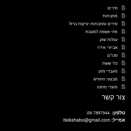
סירים
מחבתות
סירים ומחבתות יציקות ברזל
פחי אשפה למטבח
עגלות שוק
אביזרי אידוי
סכו"ם
כלי ששת
מעבדי מזון
מבצעי החודש
מוצרי מתנה
צור קשר
טלפון:
.
09-7897944
אמייל:
itsikshabo@gmail.com