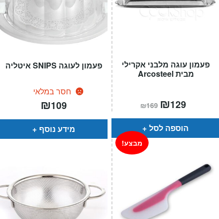
פעמון עוגה מלבני אקרילי
פעמון לעוגה SNIPS איטליה
מבית Arcosteel
חסר במלאי
המחיר
₪
המחיר
₪
129
109
₪
169
הנוכחי
המקורי
הוא:
היה:
₪169.
₪129.
הוספה לסל
מידע נוסף
מבצע!