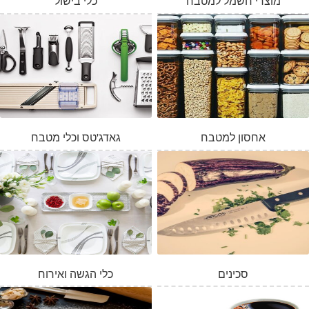
מוצרי חשמל למטבח
כלי בישול
אחסון למטבח
גאדג'טס וכלי מטבח
סכינים
כלי הגשה ואירוח