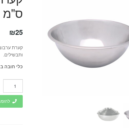
ס"מ
₪
25
קערת ערבוב 
ותבשילים.
כלי חובה ב
כמות
של
קערת
להזמנות 
ערבוב
נירוסטה
22
ס"מ