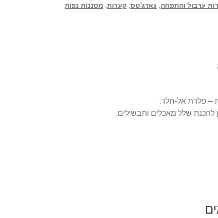
ות ערבול והתפחה
,
גאדג'טס
,
קערות
,
מסננות נפות
ת – פלדת אל-חלד.
 להכנת שלל מאכלים ותבשילים.
ים