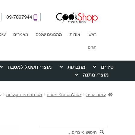
09-7897944
ראשי
אודות
מתכונים שלכם
מאמרים
עגל
חגים
סירים
מחבתות
מוצרי חשמל למטבח
מוצרי מתנה
עמוד הבית
גאדג'טס וכלי מטבח
מסננות נפות וקערות
קע
חיפוש
חיפוש