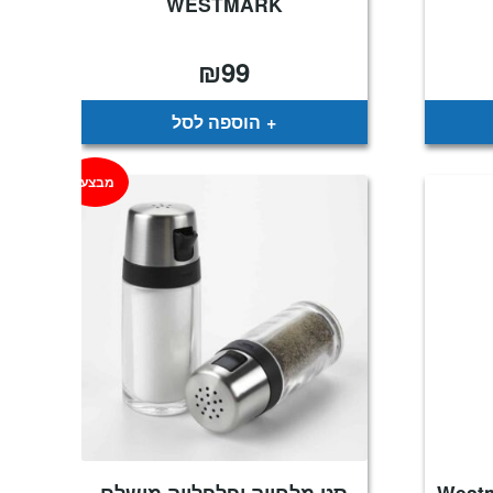
WESTMARK
₪
99
מחיר
נוכחי
וא:
₪129
הוספה לסל
מבצע!
תוצרת Westmark
סט מלחייה ופלפלייה מושלם