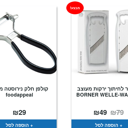
מבצע!
 לחיתוך ירקות מעוצב
קולפן חלק נירוסטה מ
foodappeal
BORNER WELLE-WA
₪
29
₪
49
₪
79
המחיר
המחיר
המקורי
הנוכחי
היה:
הוא:
₪49.
₪79.
הוספה לסל
הוספה לסל