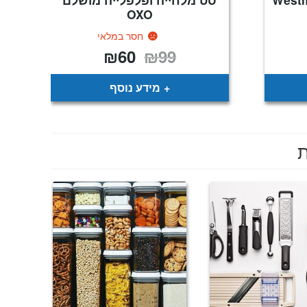
OXO
חסר במלאי
₪
60
₪
99
המחיר
המחיר
המקורי
הנוכחי
היה:
הוא:
₪60.
₪99.
מידע נוסף
ת