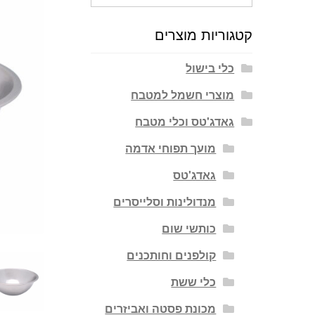
עבור:
קטגוריות מוצרים
כלי בישול
מוצרי חשמל למטבח
גאדג'טס וכלי מטבח
מועך תפוחי אדמה
גאדג'טס
מנדולינות וסלייסרים
כותשי שום
קולפנים וחותכנים
כלי ששת
מכונת פסטה ואביזרים