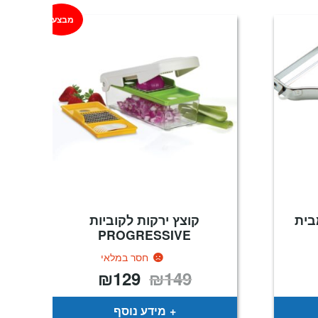
מבצע!
בית
קוצץ ירקות לקוביות
PROGRESSIVE
חסר במלאי
₪
129
₪
149
המחיר
המחיר
המקורי
הנוכחי
היה:
הוא:
₪129.
₪149.
מידע נוסף