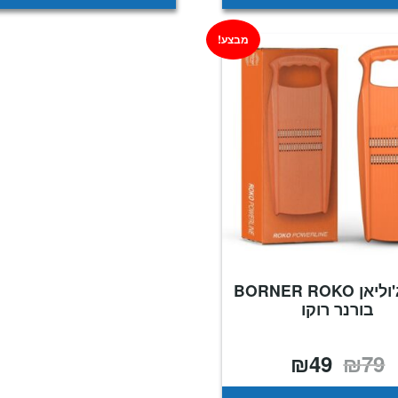
מבצע!
קוצץ ג'וליאן BORNER ROKO
בורנר רוקו
₪
49
₪
79
המחיר
המחיר
המקורי
הנוכחי
היה:
הוא:
₪49.
₪79.