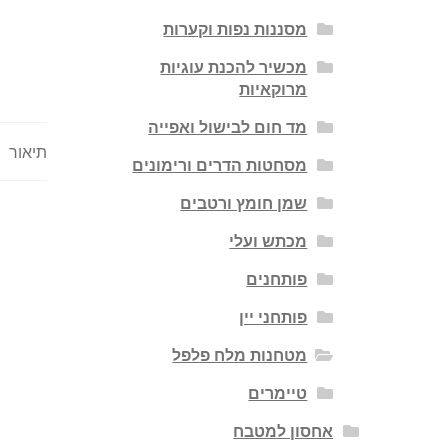
מסננות נפות וקערות
מכשיר להכנת עוגיות
מרוקאיות
מד חום לבישול ואפייה
תיאור
מסחטות הדרים ורימונים
שמן חומץ ורטבים
מכתש ועלי
פותחנים
פותחני יין
מטחנות מלח פלפל
טיימרים
אחסון למטבח