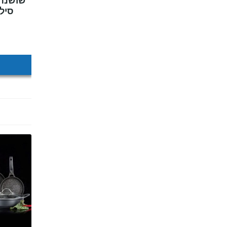
סיליקו