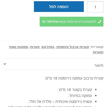
כמות
הוספה לסל
של
קערת
ערבוב
להזמנות בירורים צלצלו עכשיו 09-7897944
נירוסטה
עמוקה
18
ס"מ
קטגוריות:
קערות ערבול והתפחה
,
גאדג'טס
,
קערות
,
מסננות נפות
וקערות
תיאור
קערת ערבוב עמוקה נירוסטה 18 ס"מ
קערת בקוטר 18 ס"מ .
עמוקה במיוחד.
עשויה נירוסטה איכותית – פלדת אל-חלד.