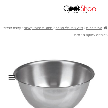
ראשי
חנות
עמוד הבית
גאדג'טס וכלי מטבח
מסננות נפות וקערות
קערת ערבוב
כלי בישול
נירוסטה עמוקה 18 ס"מ
סירים
מחבתות
כלי הגשה ואירוח
מוצרי חשמל למטבח
גאדג'טס וכלי מטבח
אחסון למטבח
סכינים
אפייה
קפה ותה
גיפט קארד
כלי בית