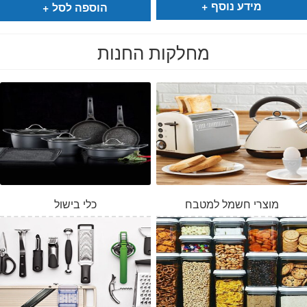
₪149.
₪129.
₪89.
₪69.
מידע נוסף
הוספה לסל
מחלקות החנות
מוצרי חשמל למטבח
כלי בישול