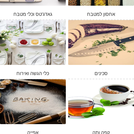
אחסון למטבח
גאדג'טס וכלי מטבח
סכינים
כלי הגשה ואירוח
קפה ותה
אפייה