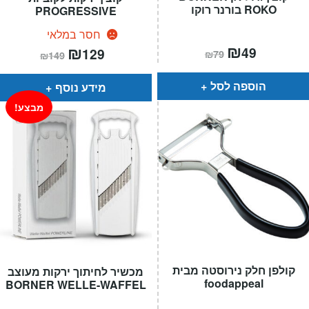
ROKO בורנר רוקו
PROGRESSIVE
חסר במלאי
המחיר
₪
המחיר
המחיר
₪
המחיר
49
129
₪
79
₪
149
הנוכחי
המקורי
הנוכחי
המקורי
הוא:
היה:
הוא:
היה:
₪79.
₪49.
₪149.
₪129.
הוספה לסל
מידע נוסף
מבצע!
קולפן חלק נירוסטה מבית
מכשיר לחיתוך ירקות מעוצב
foodappeal
BORNER WELLE-WAFFEL