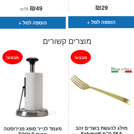
₪
המחיר
₪
המחיר
29
49
₪
79
הנוכחי
המקורי
הוא:
היה:
₪79.
₪49.
הוספה לסל
הוספה לסל
מוצרים קשורים
מבצע!
מבצע!
מזלג להגשת בשרים זהב
מעמד לנייר סופג מנירוסטה
28.5 ס"מ Salvinelli