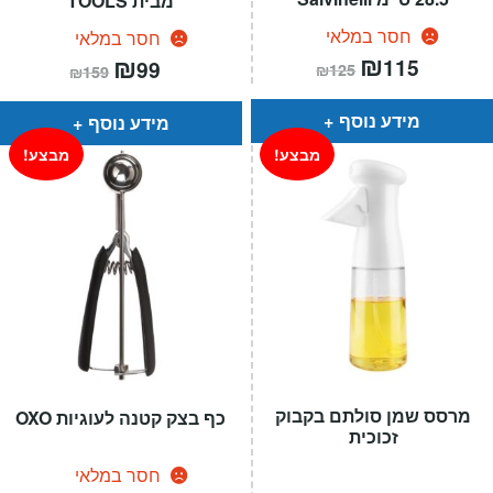
מבית TOOLS
חסר במלאי
חסר במלאי
המחיר
₪
המחיר
המחיר
₪
המחיר
115
99
₪
125
₪
159
הנוכחי
המקורי
הנוכחי
המקורי
הוא:
היה:
הוא:
היה:
₪125.
₪115.
₪159.
₪99.
מידע נוסף
מידע נוסף
מבצע!
מבצע!
מרסס שמן סולתם בקבוק
כף בצק קטנה לעוגיות OXO
זכוכית
חסר במלאי