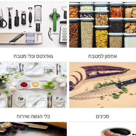
אחסון למטבח
גאדג'טס וכלי מטבח
סכינים
כלי הגשה ואירוח