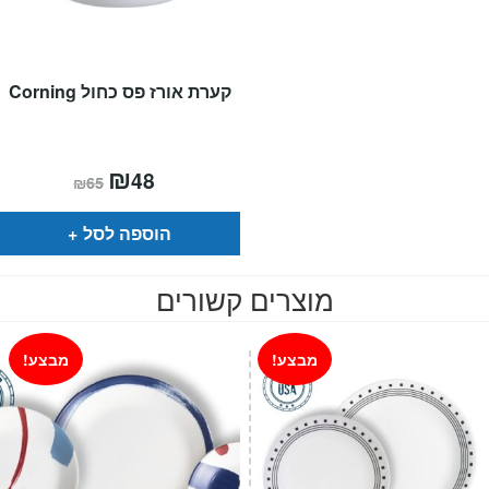
קערת אורז פס כחול Corning
המחיר
₪
המחיר
48
₪
65
הנוכחי
המקורי
הוא:
היה:
₪65.
₪48.
הוספה לסל
מוצרים קשורים
מבצע!
מבצע!