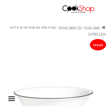
ראשי
חנות
עמוד הבית
כלי הגשה ואירוח
קערת סלט פס שחור/אדום 2 ליטר
כלי בישול
®CORELLE
סירים
מבצע!
מחבתות
כלי הגשה ואירוח
מוצרי חשמל למטבח
גאדג'טס וכלי מטבח
אחסון למטבח
סכינים
אפייה
קפה ותה
גיפט קארד
כלי בית