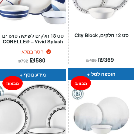
סט 12 חלקים, City Block
סט 18 חלקים לשישה סועדים
CORELLE® – Vivid Splash
חסר במלאי
המחיר
₪
המחיר
המחיר
₪
המחיר
369
580
₪
480
₪
792
הנוכחי
המקורי
הנוכחי
המקורי
הוא:
היה:
הוא:
היה:
₪480.
₪369.
₪792.
₪580.
הוספה לסל
מידע נוסף
מבצע!
מבצע!