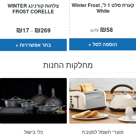
קערת סלט 1 ל', Winter Frost
צלחות קורנינג WINTER
White
FROST CORELLE
המחיר
₪
המחיר
טווח
₪
₪
58
17
269
–
₪
79
הנוכחי
המקורי
מחירים:
הוא:
היה:
₪79.
₪58.
עד
הוספה לסל
בחר אפשרויות
מחלקות החנות
מוצרי חשמל למטבח
כלי בישול