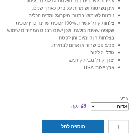
עמידות לשברים בצד הצלחת ולפגמים בעיטור.
אינן נשרטות ושומרות על ברק לאורך שנים.
ניתנות לשימוש בתנור, מיקרוגל ומדיח הכלים.
צלחות קורל עשויות 100% זכוכית שדינה כדין זכוכית
שקופה שאינה בולעת, ולכן ישנם רבנים המתירים שימוש
בצלחות הן ליומיום והן לפסח
צבע: פס שחור או אדום לבחירה.
גודל: 2 ליטר
יצרן: קורל מבית קורנינג
ארץ ייצור: USA
.
צבע
נקה
כמות
הוספה לסל
של