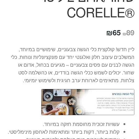
®CORELLE
המחיר
המחיר
₪
65
89
₪
המקורי
הנוכחי
ליין חדש! קולקצית כלי הגשה צבעוניים, שימושיים במיוחד,
היה:
הוא:
המשלבים עיצוב חלק ואלגנטי יחד עם פונקציונליות ונוחות. כלי
₪65.
₪89.
הגשה לבנים עם פסים צבעוניים – מגיעים בכחול, אדום או
שחור. יכולים לשמש ככלי הגשה בודדים, או כהשלמה לסט
צלחות. מתאימים לארוחת ערב חגיגית ולשימוש יומיומי.
עשויות זכוכית מחוסמת חזקה במיוחד.
קלות ביותר, דקות ביותר ומתאימות לאחסון מינימליסטי.