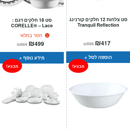
סט צלחות 12 חלקים קורנינג
סט 18 חלקים דגם :
Tranquil Reflection
CORELLE® – Lace
חסר במלאי
המחיר
₪
המחיר
המחיר
₪
המחיר
417
499
₪
596
₪
684
הנוכחי
המקורי
הנוכחי
המקורי
הוא:
היה:
הוא:
היה:
₪596.
₪417.
₪684.
₪499.
הוספה לסל
מידע נוסף
מבצע!
מבצע!