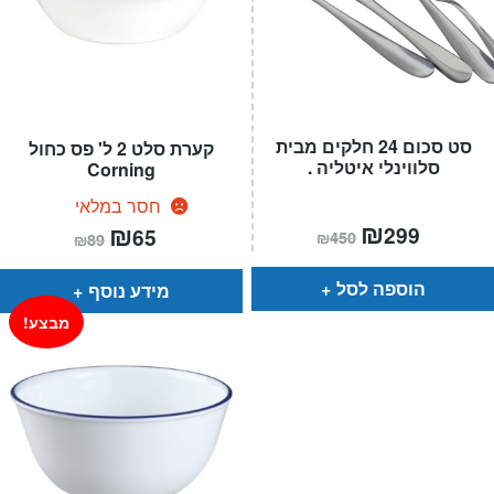
סט סכום 24 חלקים מבית
קערת סלט 2 ל' פס כחול
סלווינלי איטליה .
Corning
חסר במלאי
המחיר
₪
המחיר
המחיר
₪
המחיר
299
65
₪
450
₪
89
הנוכחי
המקורי
הנוכחי
המקורי
הוא:
היה:
הוא:
היה:
₪450.
₪299.
₪89.
₪65.
הוספה לסל
מידע נוסף
מבצע!