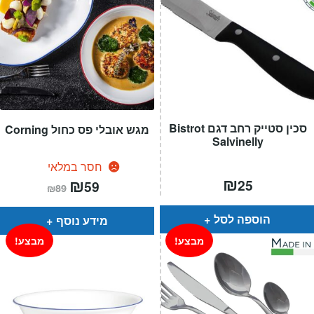
סכין סטייק רחב דגם Bistrot
מגש אובלי פס כחול Corning
Salvinelly
חסר במלאי
₪
המחיר
₪
המחיר
25
59
₪
89
הנוכחי
המקורי
הוא:
היה:
₪89.
₪59.
הוספה לסל
מידע נוסף
מבצע!
מבצע!