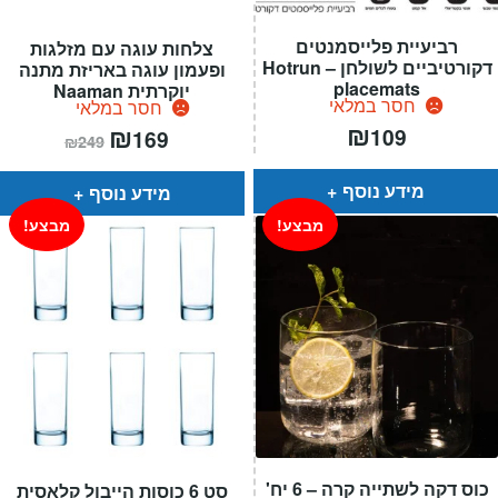
רביעיית פלייסמנטים
צלחות עוגה עם מזלגות
דקורטיביים לשולחן – Hotrun
ופעמון עוגה באריזת מתנה
placemats
יוקרתית Naaman
חסר במלאי
חסר במלאי
₪
המחיר
₪
המחיר
109
169
₪
249
הנוכחי
המקורי
הוא:
היה:
₪249.
₪169.
מידע נוסף
מידע נוסף
מבצע!
מבצע!
כוס דקה לשתייה קרה – 6 יח'
סט 6 כוסות הייבול קלאסית