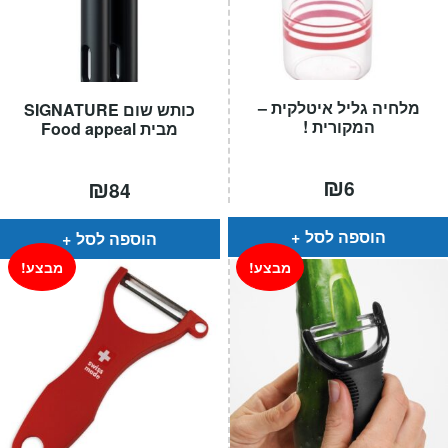
מלחיה גליל איטלקית –
כותש שום SIGNATURE
המקורית !
מבית Food appeal
₪
₪
6
84
הוספה לסל
הוספה לסל
מבצע!
מבצע!