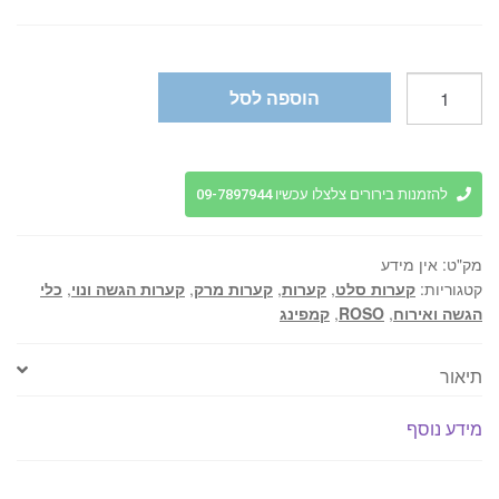
היה:
הוא:
₪53.
₪99.
כמות
הוספה לסל
של
קערות
סלט
והגשה
להזמנות בירורים צלצלו עכשיו 09-7897944
-
Roso
מק"ט:
אין מידע
eco
קטגוריות:
קערות סלט
,
קערות
,
קערות מרק
,
קערות הגשה ונוי
,
כלי
Bistro
הגשה ואירוח
,
ROSO
,
קמפינג
תיאור
מידע נוסף