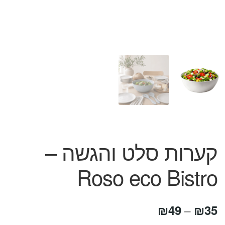
המותגים שלנו
חגים
מתנות לחנוכת בית
מתנות למטבח
מתכונים שלכם
מאמרים
עגלת קניות
תשלום
קערות סלט והגשה –
Roso eco Bistro
טווח
₪
49
₪
35
–