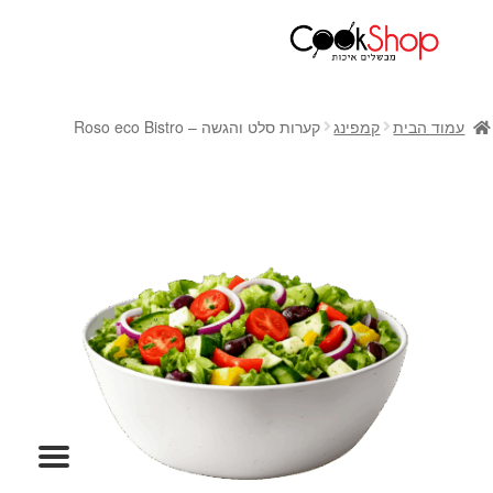
ראשי
חנות
עמוד הבית
קמפינג
קערות סלט והגשה – Roso eco Bistro
כלי בישול
סירים
מחבתות
כלי הגשה ואירוח
מוצרי חשמל למטבח
גאדג'טס וכלי מטבח
אחסון למטבח
סכינים
אפייה
קפה ותה
גיפט קארד
כלי בית