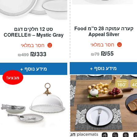
קערה עמוקה 28 ס"מ Food
סט 12 חלקים דגם
Appeal Silver
CORELLE® – Mystic Gray
חסר במלאי
חסר במלאי
המחיר
₪
המחיר
המחיר
₪
המחיר
55
333
₪
79
₪
499
הנוכחי
המקורי
הנוכחי
המקורי
הוא:
היה:
הוא:
היה:
₪79.
₪55.
₪499.
₪333.
מידע נוסף
מידע נוסף
מבצע!