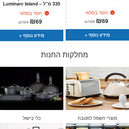
330 מ"ל – Luminarc Island
חסר במלאי
חסר במלאי
המחיר
₪
המחיר
המחיר
₪
המחיר
69
69
₪
104
₪
104
הנוכחי
המקורי
הנוכחי
המקורי
הוא:
היה:
הוא:
היה:
₪104.
₪69.
₪104.
₪69.
מידע נוסף
מידע נוסף
מחלקות החנות
מוצרי חשמל למטבח
כלי בישול