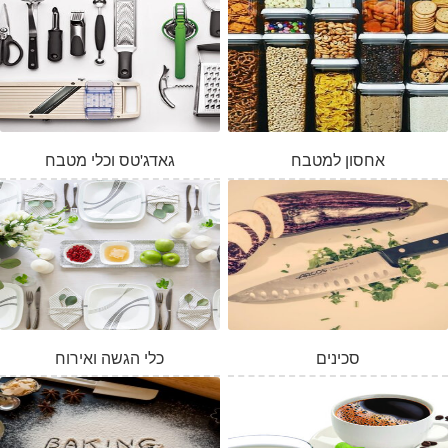
אחסון למטבח
גאדג'טס וכלי מטבח
סכינים
כלי הגשה ואירוח