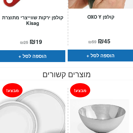
קולפן OXO Y
קולפן ירקות שווייצרי מתוצרת
Kisag
המחיר
₪
המחיר
המחיר
₪
המחיר
45
19
₪
59
₪
25
הנוכחי
המקורי
הנוכחי
המקורי
הוא:
היה:
הוא:
היה:
₪59.
₪45.
₪25.
₪19.
הוספה לסל
הוספה לסל
מוצרים קשורים
מבצע!
מבצע!