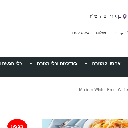
בן גוריון 2 הרצליה
ת קניות
תשלום
גיפט קארד
אחסון למטבח
גאדג'טס וכלי מטבח
כלי הגשה ו
מבצע!