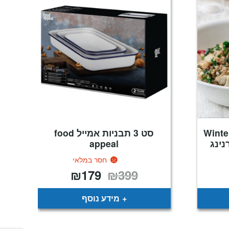
ת סלט גדולה 2 ל', Winter
סט 3 תבניות אמייל food
appeal
חסר במלאי
₪
179
₪
399
יר
המחיר
המחיר
כחי
המקורי
הנוכחי
:
היה:
הוא:
₪179.
₪399.
₪
מידע נוסף