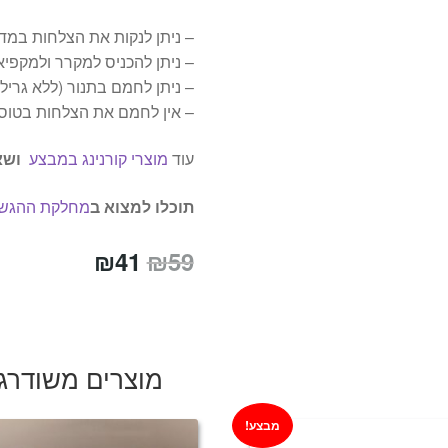
– ניתן לנקות את הצלחות במדי
– ניתן להכניס למקרר ולמקפיא
– ניתן לחמם בתנור (ללא גריל 
– אין לחמם את הצלחות בטוסטר 
עוד
מוצרי קורנינג במבצע
ושא
תוכלו למצוא ב
מחלקת ההגשה
המחיר
המחיר
₪
41
₪
59
המקורי
הנוכחי
היה:
הוא:
₪41.
₪59.
מוצרים משודרג
מבצע!