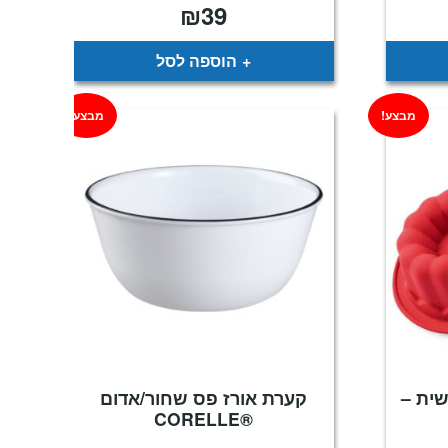
₪
39
מחיר
נוכחי
וא:
₪189
הוספה לסל
מבצע!
מבצע!
שית –
קערת אורז פס שחור/אדום
®CORELLE