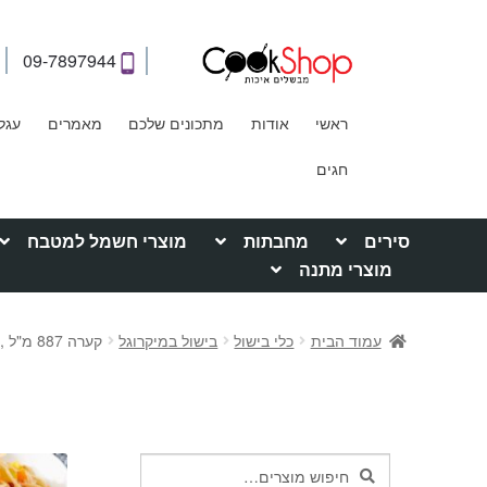
09-7897944
ראשי
אודות
מתכונים שלכם
מאמרים
עגל
חגים
סירים
מחבתות
מוצרי חשמל למטבח
מוצרי מתנה
עמוד הבית
כלי בישול
בישול במיקרוגל
קערה 887 מ"ל ,Modern Winter Frost White
חיפוש
חיפוש