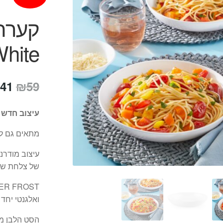
White
המח
41
₪
59
המק
עיצוב חדש ל
היה
מתאים גם לה
59.
עיצוב מודרני
של צלחת שטו
ואלגנטי יחד 
הסט הלבן מ