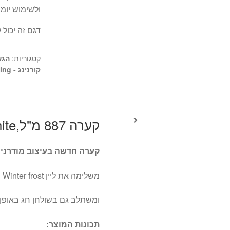
ולשימוש יומיו
דגם זה יכול
קטגוריות:
הגש
קורנינג - Corelle by Corning
קערה 887 מ"ל,Modern Winter Frost White
קערה חדשה בעיצוב מודרני מבית קורנינ
משלימה את ליין Winter frost הלבן הקלאסי של צלחות קורל, מתאים לשימוש יום יומי
ומשתלב גם בשולחן חג באופן 
תכונות המוצר: