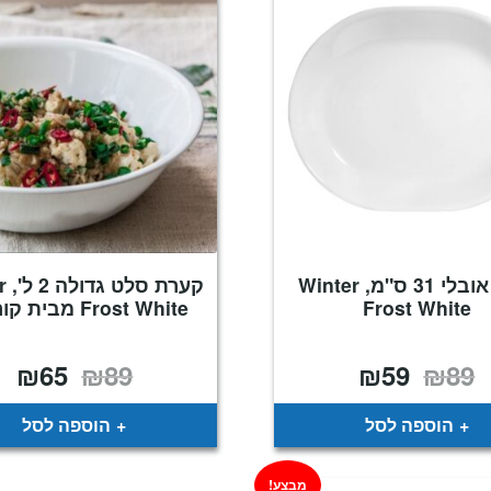
מגש אובלי 31 ס"מ, Winter
קער
Frost White
Frost White מבית קורנינג
₪
65
₪
89
₪
59
₪
89
המחיר
המחיר
המחיר
המח
המקורי
הנוכחי
המקורי
הנו
היה:
הוא:
היה:
הוא
65.
₪89.
₪59.
₪89.
הוספה לסל
הוספה לסל
מבצע!