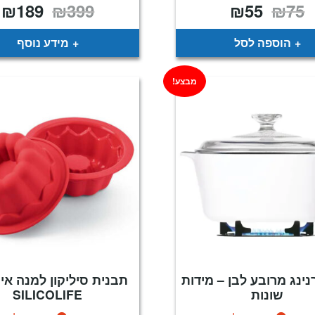
₪
189
₪
399
₪
55
₪
75
המחיר
המחיר
המחיר
ה
המקורי
הנוכחי
המקורי
ה
היה:
הוא:
היה:
ה
.
₪399.
₪55.
₪75.
הוספה לסל
מידע נוסף
מבצע!
נינג מרובע לבן – מידות
תבנית סיליקון למנה אי
שונות
SILICOLIFE