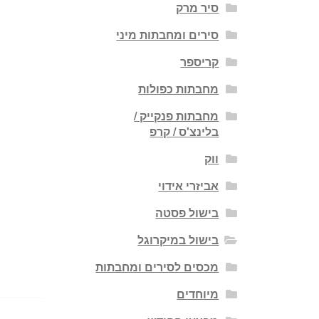
סיר מרק
סירים ומחבתות מיני
קריספר
מחבתות כפולות
מחבתות פנקייק /
בלינצ'ס / קרפ
ווק
אביזרי אידוי
בישול פסטה
בישול במיקרוגל
מכסים לסירים ומחבתות
מיוחדים