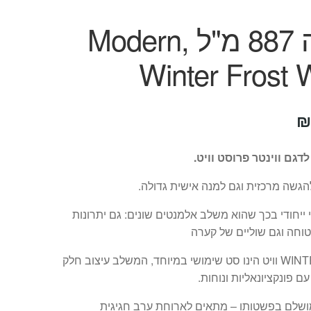
קערה 887 מ"ל ,Modern
Winter Frost 
יר
המחיר
₪
ורי
הנוכחי
דגם ווינטר פרוסט וויט.
:
הוא:
גשה מרכזית וגם למנה אישית גדולה.
₪41.
₪
 ייחודי בכך שהוא משלב אלמנטים שונים: גם יתרונות
חה וגם שוליים של קערה
WINTER FROST וויט הינו סט שימושי במיוחד, המשלב עיצוב חלק
עם פונקציונאליות ונוחות.
ושלם בפשטותו – מתאים לארוחת ערב חגיגית