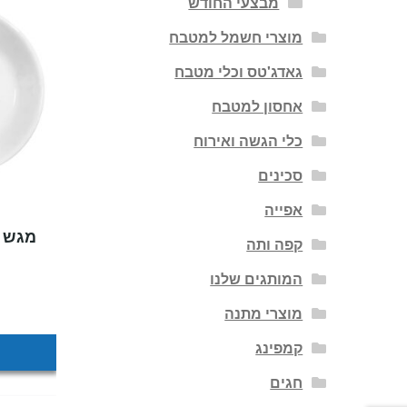
מבצעי החודש
מוצרי חשמל למטבח
גאדג'טס וכלי מטבח
אחסון למטבח
כלי הגשה ואירוח
סכינים
אפייה
קפה ותה
המותגים שלנו
מוצרי מתנה
קמפינג
חגים