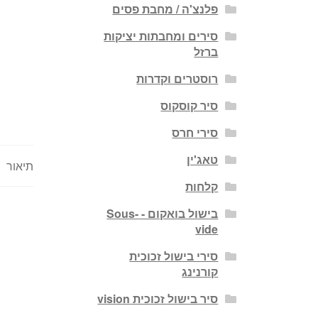
פלנצ'ה / מחבת פסים
סירים ומחבתות יציקות
ברזל
רוסטרים וקדרות
סיר קוסקוס
סירי חרס
טאג'ין
תיאור
קלחות
בישול בואקום - Sous-
vide
סירי בישול זכוכית
קורנינג
סיר בישול זכוכית vision