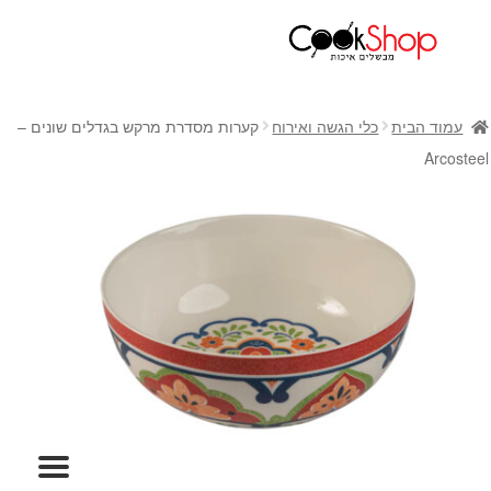
ראשי
חנות
עמוד הבית
כלי הגשה ואירוח
קערות מסדרת מרקש בגדלים שונים –
כלי בישול
Arcosteel
סירים
מחבתות
כלי הגשה ואירוח
מוצרי חשמל למטבח
גאדג'טס וכלי מטבח
אחסון למטבח
סכינים
אפייה
קפה ותה
גיפט קארד
כלי בית