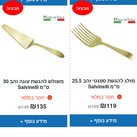
מבצע!
מבצע!
מזלג להגשת ספגטי זהב 25.5
משולש להגשת עוגה זהב 30
ס"מ Salvinelli
ס"מ Salvinelli
חסר במלאי
חסר במלאי
המחיר
₪
המחיר
המחיר
₪
המחיר
119
135
₪
129
₪
149
הנוכחי
המקורי
הנוכחי
המקורי
הוא:
היה:
הוא:
היה:
₪129.
₪119.
₪149.
₪135.
מידע נוסף
מידע נוסף