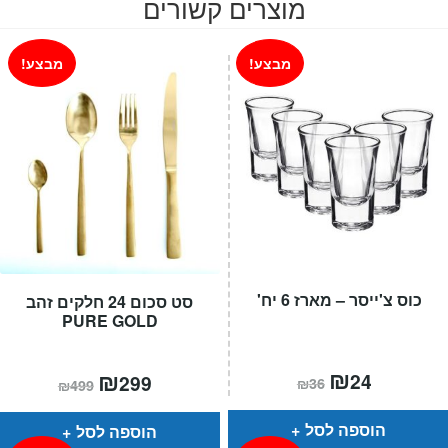
מוצרים קשורים
מבצע!
מבצע!
כוס צ'ייסר – מארז 6 יח'
סט סכום 24 חלקים זהב
PURE GOLD
המחיר
₪
המחיר
המחיר
₪
המחיר
24
299
₪
36
₪
499
הנוכחי
המקורי
הנוכחי
המקורי
הוא:
היה:
הוא:
היה:
₪36.
₪24.
₪499.
₪299.
הוספה לסל
הוספה לסל