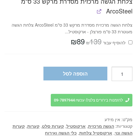
צלחת הגשה מרכזית מסדרת מרקש 33 ס"מ
ArcoSteel
צלחת הגשה מרכזית מסדרת מרקש 33 ס"מ ArcoSteel צלחת הגשה
מעוטרת 33 ס"מ פורצלן - ארקוסטיל...
₪
89
139
המחיר
המחיר
₪
להוסיף⁦⁩ עבור
המקורי
הנוכחי
היה:
הוא:
₪89.
₪139.
כמות
הוספה לסל
של
קערות
מסדרת
מרקש
להזמנות בירורים צלצלו עכשיו 09-7897944
בגדלים
שונים
מק"ט:
אין מידע
-
קטגוריות:
הגשה מרכזית
,
ארקוסטיל
,
קערות סלט
,
קערות
,
קערות
Arcosteel
הגשה ונוי
,
ארקוסטיל צלחות
,
כלי הגשה ואירוח