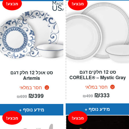
מבצע!
מבצע!
סט 12 חלקים דגם
סט אוכל 12 חלק דגם
CORELLE® – Mystic Gray
Artemis
חסר במלאי
חסר במלאי
המחיר
₪
המחיר
המחיר
₪
המחיר
333
399
₪
499
₪
699
הנוכחי
המקורי
הנוכחי
המקורי
הוא:
היה:
הוא:
היה:
₪499.
₪333.
₪699.
₪399.
מידע נוסף
מידע נוסף
מבצע!
מבצע!