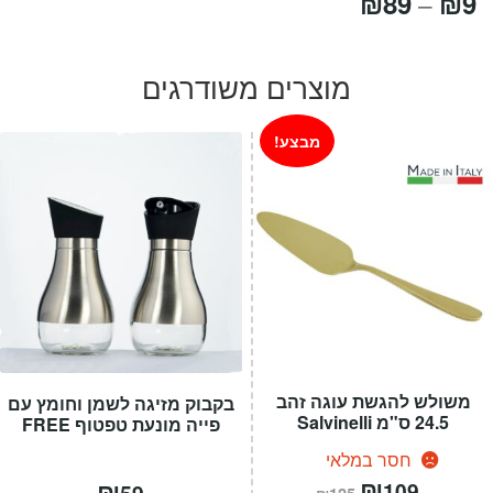
טווח
₪
89
₪
9
–
מחירים:
מוצרים משודרגים
עד
מבצע!
משולש להגשת עוגה זהב
בקבוק מזיגה לשמן וחומץ עם
24.5 ס"מ Salvinelli
פייה מונעת טפטוף FREE
חסר במלאי
המחיר
₪
המחיר
₪
109