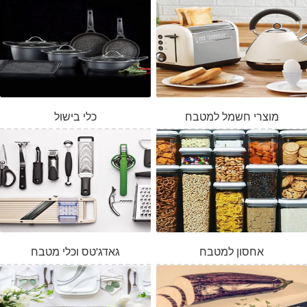
מוצרי חשמל למטבח
כלי בישול
אחסון למטבח
גאדג'טס וכלי מטבח