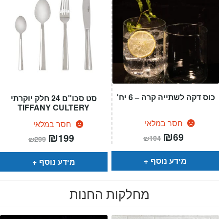
כוס דקה לשתייה קרה – 6 יח'
סט סכו"ם 24 חלק יוקרתי
TIFFANY CULTERY
חסר במלאי
חסר במלאי
המחיר
₪
המחיר
המחיר
₪
המחיר
69
199
₪
104
₪
299
הנוכחי
המקורי
הנוכחי
המקורי
הוא:
היה:
הוא:
היה:
₪104.
₪69.
₪299.
₪199.
מידע נוסף
מידע נוסף
מחלקות החנות