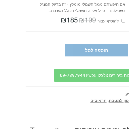
אם חיפשתם מנגל חשמלי מומלץ - זה בדיוק המנגל
בשבילכם ! גריל צלייה חשמלי הכולל מערכת...
₪
185
₪
199
המחיר
המחיר
להוסיף⁦⁩ עבור
המקורי
הנוכחי
היה:
הוא:
₪185.
₪199.
הוספה לסל
בירורים צלצלו עכשיו 09-7897944
ע
ון למטבח
,
תרמוסים