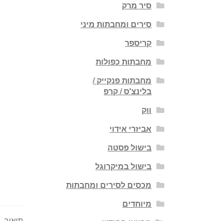
סיר מרק
סירים ומחבתות מיני
קריספר
מחבתות כפולות
מחבתות פנקייק /
בלינצ'ס / קרפ
ווק
אביזרי אידוי
בישול פסטה
בישול במיקרוגל
מכסים לסירים ומחבתות
מיוחדים
תיאור