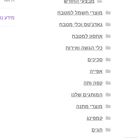
מבצעי החודש
מוצרי חשמל למטבח
מידע נו
גאדג'טס וכלי מטבח
אחסון למטבח
כלי הגשה ואירוח
סכינים
אפייה
קפה ותה
המותגים שלנו
מוצרי מתנה
קמפינג
חגים