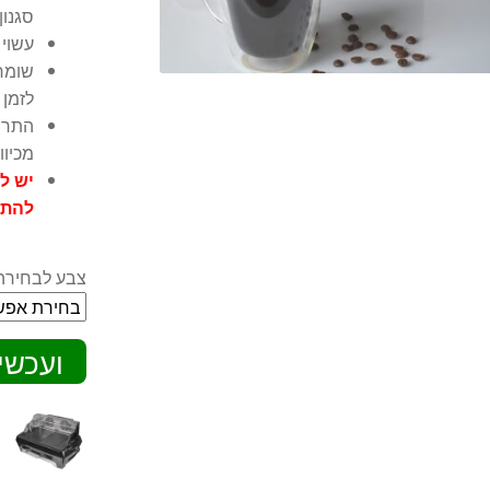
סגנון
עשוי 
שומר
לזמן 
התרמ
מכיוו
יש ל
להתנ
צבע לבחירה
ועכשי