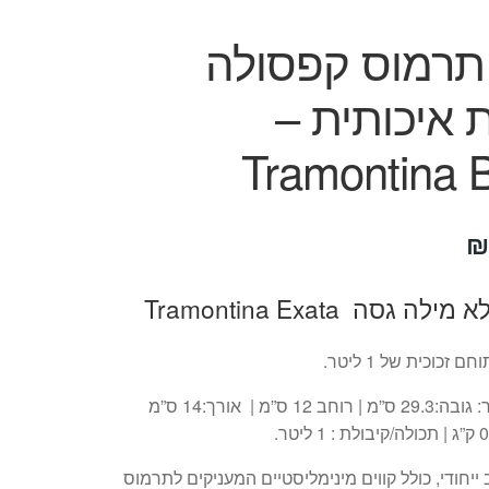
 תרמוס קפסולה
ת איכותית –
Tramontina B
יר
המחיר
₪
ורי
הנוכחי
לה גסה Tramontina Exata
:
הוא:
₪69.
₪
זכוכית של 1 ליטר.
12 ס”מ | אורך:14 ס”מ
 ייחודי, כולל קווים מינימליסטיים המעניקים לתרמוס