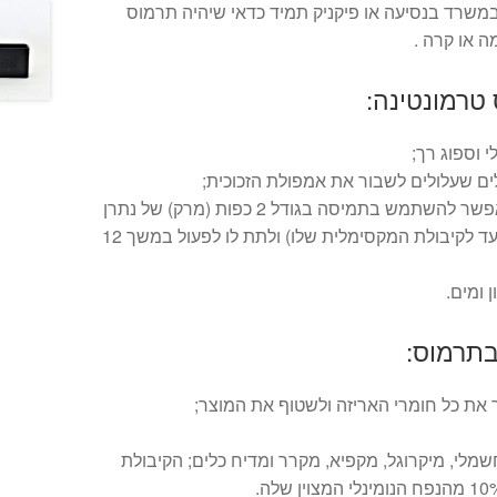
משרד בנסיעה או פיקניק תמיד כדאי שיהיה תרמוס
 או קרה .
 טרמונטינה:
י וספוג רך;
 שעלולים לשבור את אמפולת הזכוכית;
במידה יש ריחות לא נעימים, אפשר להשתמש בתמיסה בגודל 2 כפות (מרק) של נתרן
ביקרבונט מומס במים חמים (עד לקיבולת המקסימלית שלו) ולתת לו לפעול במשך 12
 ומים.
בתרמוס:
 את כל חומרי האריזה ולשטוף את המוצר;
שמלי, מיקרוגל, מקפיא, מקרר ומדיח כלים; הקיבולת