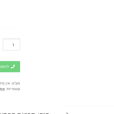
כמות
של
קנקן
תרמוס
קפסולה
להזמנות 
זכוכית
איכותית
מק"ט:
אין מיד
-
קטגוריות:
אחס
Tramontina
Brasil