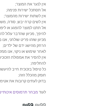
אין לנער את המוצר;
אל תסתכל ישירות פנימה;
אין לשתות ישירות מהמוצר;
אין לשים קרח יבש, סודה, משקא
אל תתנו למוצר להפגע או ליפו
להיפך, מכיוון שהדבר עלול לה
מכיוון שזהו פריט שולחני, אנ
הרחק מהישג ידם של ילדים;
לאחר שימוש או ניקוי, אנו ממ
אין להסיר את אמפולת הזכוכית
להחליפה;
כל טיפול בזכוכית חייב להיעש
חומק מהכלל הזה;
בדוק לעתים קרובות את אטימו
לעוד
מבחר תרמוסים איכותיים
המחיר
המחיר
₪
69
₪
99