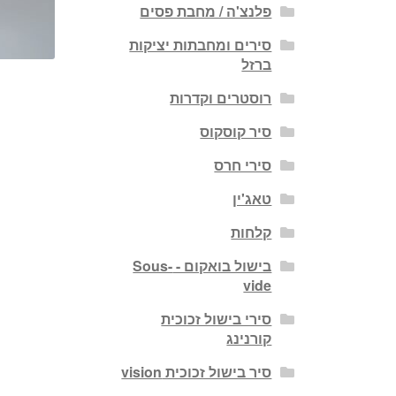
פלנצ'ה / מחבת פסים
סירים ומחבתות יציקות
ברזל
רוסטרים וקדרות
סיר קוסקוס
סירי חרס
טאג'ין
קלחות
בישול בואקום - Sous-
vide
סירי בישול זכוכית
קורנינג
סיר בישול זכוכית vision