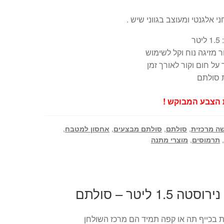
 אלגנטי ומעוצב בגווני שיש .
טר
 מזיגה נוח וקל לשימוש
על חום וקור לאורך זמן
 סולתם
ת הצבע המבוקש !
ה מרכזית
,
סולתם
,
סולתם מבצעים
,
אחסון למטבח
,
,
תרמוסים
,
מוצרי מתנה
1 ליטר – סולתם
 בכייף תה או קפה תמיד הם מרכז השולחן