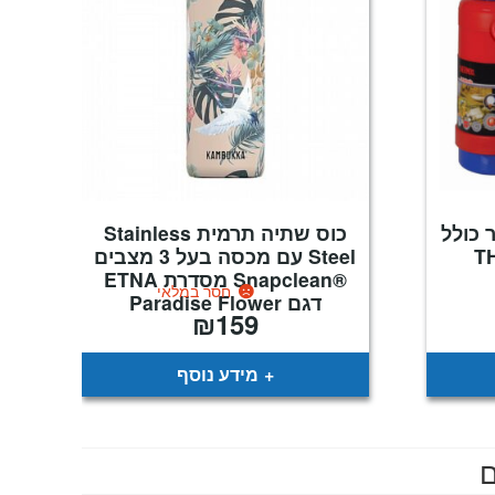
ל 1.8 ליטר כולל
כוס שתיה תרמית Stainless
Steel עם מכסה בעל 3 מצבים
®Snapclean מסדרת ETNA
חסר במלאי
דגם Paradise Flower
₪
159
מידע נוסף
ם