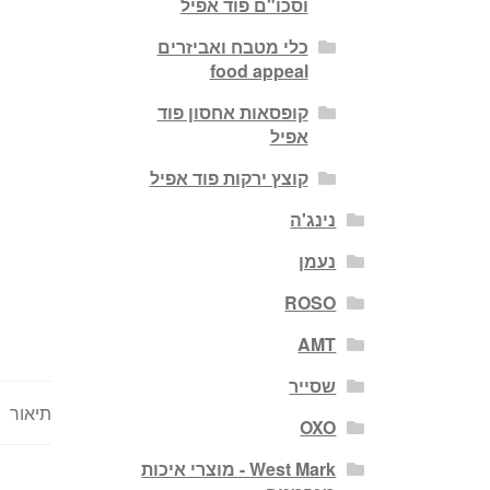
וסכו"ם פוד אפיל
כלי מטבח ואביזרים
food appeal
קופסאות אחסון פוד
אפיל
קוצץ ירקות פוד אפיל
נינג'ה
נעמן
ROSO
AMT
שסייר
תיאור
OXO
West Mark - מוצרי איכות