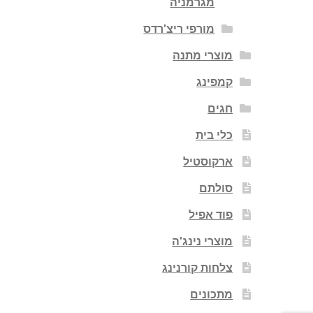
מגרמניה
מורפי ריצ'רדס
מוצרי מתנה
קמפינג
חגים
כלי בית
ארקוסטיל
סולתם
פוד אפיל
מוצרי נינג'ה
צלחות קורנינג
מתכונים