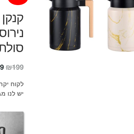
קנקן 
סולת
המ
9
₪
199
המ
לקוח יקר
הי
יש לנו מג
9.