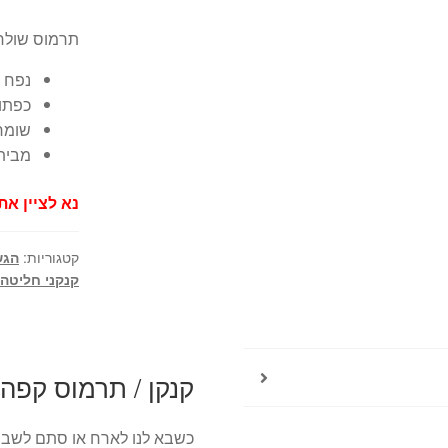
תרמוס שולחני
נפח : 1.5 לי
כפתור
שומר 
מבית
נא לציין א
קטגוריות:
הגש
קנקני חליטה
קנקן / תרמוס קפה נירוסטה .5
כשבא לנו לארח או סתם לשבת