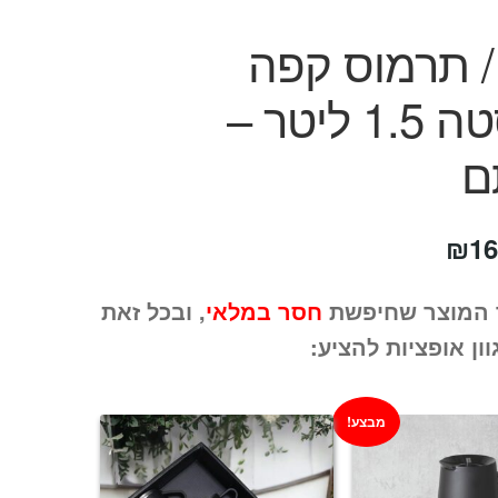
/ תרמוס קפה
נירוסטה 1.5 ליטר –
ם
חיר
המחיר
₪
16
קורי
הנוכחי
 המוצר שחיפשת
חסר במלאי
, ובכל זאת
ה:
הוא:
וון אופציות להציע:
₪169.
₪19
מבצע!