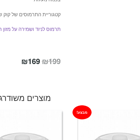
קטגוריית התרמוסים של קוק ש
תרמוס לניוד ושמירה על מזון 
המחיר
המחיר
₪
169
₪
199
המקורי
הנוכחי
היה:
הוא:
₪169.
₪199.
מוצרים משודרג
מבצע!