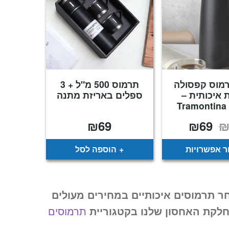
רמוס קפסולה
תרמוס 500 מ"ל + 3
ת איכותית –
ספלים באריזת מתנה
Tramontina 
₪
69
₪
69
המחיר
המחיר
המקורי
הנוכחי
היה:
הוא:
₪69.
₪99.
 אפשרויות
הוספה לסל
ר תרמוסים איכותיים במחירים מעולים
לקת האחסון שלנו בקטגוריית
תרמוסים