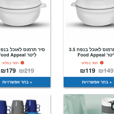
סיר תרמוס לאוכל בנפח 3.5
ר Food Appeal
ליטר Food Appeal
חסר במלאי
חסר במלאי
₪
179
₪
219
₪
119
₪
149
המחיר
המחיר
המחיר
ה
המקורי
הנוכחי
המקורי
ה
היה:
הוא:
היה:
ה
.
₪219.
₪119.
₪149.
בחר אפשרויות
בחר אפשרויות