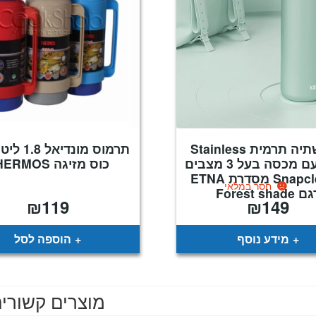
כוס שתיה תרמית Stainless
תרמוס מונדיא
Steel עם מכסה בעל 3 מצבים
כוס מזיגה THERMOS
®Snapclean מסדרת ETNA
חסר במלאי
 Forest shade
₪
119
₪
149
מידע נוסף
הוספה לסל
מוצרים קשורי