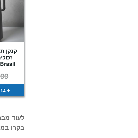
קנקן ת
זכוכי
Brasil
₪
99
בחר
לעוד מבח
בקרו במח