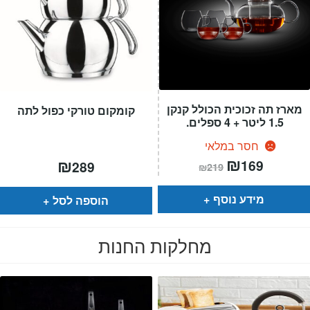
מארז תה זכוכית הכולל קנקן
קומקום טורקי כפול לתה
1.5 ליטר + 4 ספלים.
חסר במלאי
המחיר
₪
המחיר
₪
169
289
₪
219
הנוכחי
המקורי
הוא:
היה:
₪219.
₪169.
מידע נוסף
הוספה לסל
מחלקות החנות