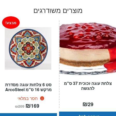
מוצרים משודרגים
מבצע!
צלחת עוגה זכוכית 37 ס"מ
סט 6 צלחות עוגה מסדרת
להגשה
מרקש 16 ס"מ ArcoSteel
חסר במלאי
₪
29
המחיר
₪
המחיר
169
₪
209
הנוכחי
המקורי
הוא:
היה: