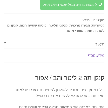
2
להזמנות בירורים צלצלו עכשיו 09-7897944
ליטר
זהב
מק"ט:
אין מידע
/
קטגוריות:
הגשה מרכזית
,
קנקני חליטה
,
כוסות שתייה חמה
,
קנקנים
אפור
לשתייה חמה
,
מוצרי מתנה
תיאור
מידע נוסף
קנקן תה 2 ליטר זהב / אפור
כולנו מתקבצים מסביב לשולחן לשתיית תה או קפה לאחר
הארוחה – אז למה לא לעשות את זה בסטייל
קנקן תה במבנה קוני המשווה מראה קלאסי וקווים נקיים