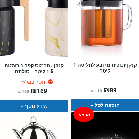
קנקן זכוכית מרובע לחליטה 1
קנקן / תרמוס קפה נירוסטה
ליטר
1.5 ליטר – סולתם
חסר במלאי
המחיר
₪
המחיר
המחיר
₪
המחיר
89
169
₪
119
₪
199
הנוכחי
המקורי
הנוכחי
המקורי
הוא:
היה:
הוא:
היה:
₪119.
₪89.
₪199.
₪169.
הוספה לסל
מידע נוסף
מבצע!