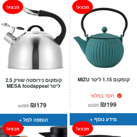
מבצע!
מבצע!
קומקום 1.15 ליטר MIZU
קומקום נירוסטה שורק 2.5
ליטר MESA foodappeal
חסר במלאי
המחיר
₪
המחיר
המחיר
₪
המחיר
199
179
₪
229
₪
269
הנוכחי
המקורי
הנוכחי
המקורי
הוא:
היה:
הוא:
היה:
₪229.
₪199.
₪269.
₪179.
מידע נוסף
הוספה לסל
מבצע!
מבצע!