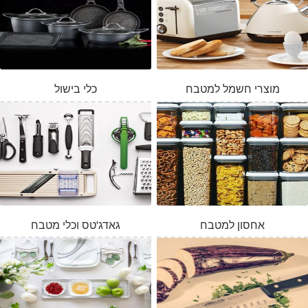
מוצרי חשמל למטבח
כלי בישול
אחסון למטבח
גאדג'טס וכלי מטבח