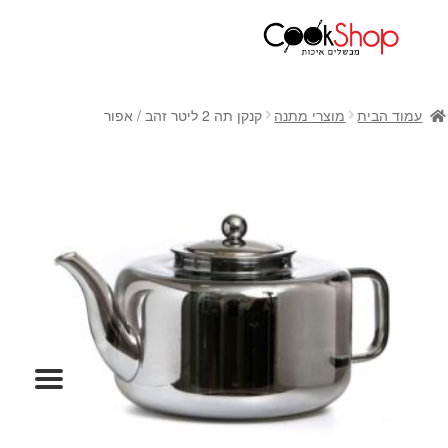
ראשי
חנות
עמוד הבית
מוצרי מתנה
קנקן תה 2 ליטר זהב / אפור
כלי בישול
סירים
מחבתות
כלי הגשה ואירוח
מוצרי חשמל למטבח
גאדג'טס וכלי מטבח
אחסון למטבח
סכינים
אפייה
קפה ותה
גיפט קארד
כלי בית