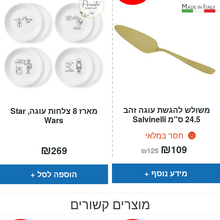
משולש להגשת עוגה זהב
מארז 8 צלחות עוגה, Star
24.5 ס"מ Salvinelli
Wars
חסר במלאי
המחיר
₪
המחיר
₪
109
269
₪
125
הנוכחי
המקורי
הוא:
היה:
₪125.
₪109.
מידע נוסף
הוספה לסל
מוצרים קשורים