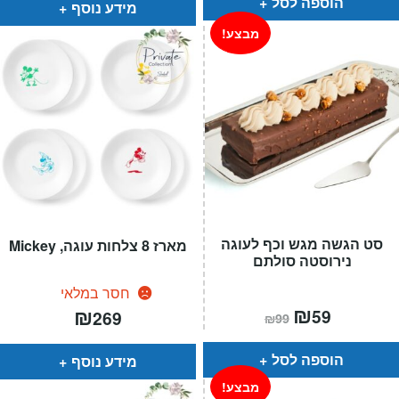
₪209.
₪169.
הוספה לסל
מידע נוסף
מבצע!
סט הגשה מגש וכף לעוגה
מארז 8 צלחות עוגה, Mickey
נירוסטה סולתם
חסר במלאי
המחיר
₪
המחיר
₪
59
269
₪
99
הנוכחי
המקורי
הוא:
היה:
₪99.
₪59.
הוספה לסל
מידע נוסף
מבצע!