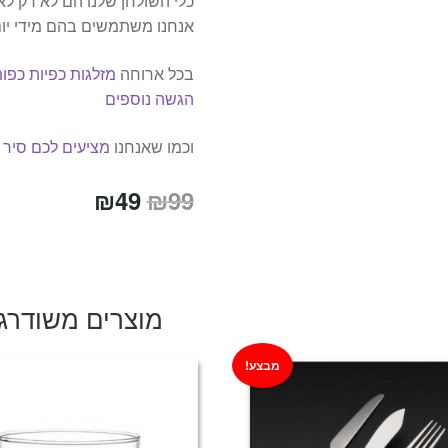
כלי השולחן שלנו הם לא רק לא
אנחנו משתמשים בהם מידי יו
בכל ארוחה
מזלגות כפיות כפות
הגשה נוספים
וכמו שאנחנו
מציעים לכם סיר
המחיר
המחיר
₪
49
₪
99
המקורי
הנוכחי
היה:
הוא:
₪49.
₪99.
מוצרים משודרג
מבצע!