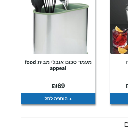
מעמד סכום אובלי מבית food
appeal
₪
69
המחיר
הנוכחי
הוא:
₪899.
הוספה לסל
ם