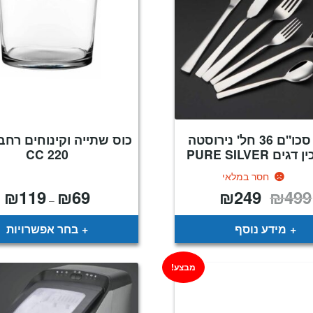
מארז סכו"ם 36 חל' נירוסטה
כוס שתייה וקינוחים רחב
ם PURE SILVER
220 CC
חסר במלאי
₪
119
₪
69
₪
249
₪
499
המחיר
המחיר
טו
–
המקורי
הנוכחי
מח
היה:
הוא:
₪499.
₪249.
ע
מידע נוסף
בחר אפשרויות
מבצע!