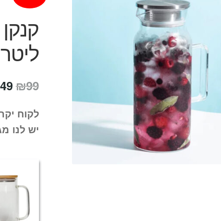
ליטר – istro
המח
49
₪
99
המק
לקוח יקר
היה
יש לנו מג
99.