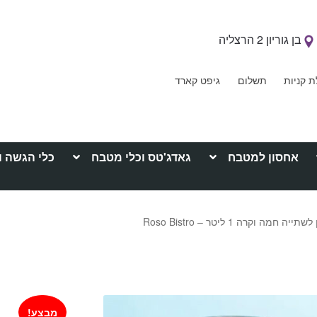
בן גוריון 2 הרצליה
ת קניות
תשלום
גיפט קארד
אחסון למטבח
גאדג'טס וכלי מטבח
כלי הגשה ו
תייה חמה וקרה 1 ליטר – Roso Bistro
מבצע!