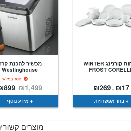
צלחות קורנינג WINTER
מכשיר להכנת קרח
Westinghouse
FROST CORELL
חסר במלאי
₪
899
₪
1,499
₪
269
₪
17
טווח
המחיר
–
מחירים:
המקורי
היה:
עד
₪1,499.
בחר אפשרויות
מידע נוסף
מוצרים קשורי