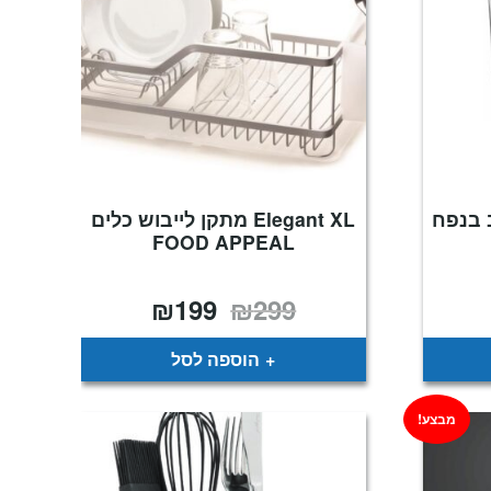
 בנפח
Elegant XL מתקן לייבוש כלים
FOOD APPEAL
₪
199
₪
299
וח
המחיר
המחיר
ירים:
המקורי
הנוכחי
היה:
הוא:
ד
₪299.
₪199.
הוספה לסל
מבצע!