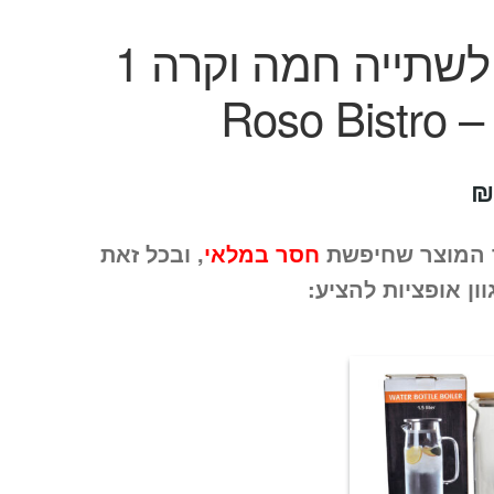
קנקן לשתייה חמה וקרה 1
Roso B
יר
המחיר
₪
ורי
הנוכחי
 המוצר שחיפשת
חסר במלאי
, ובכל זאת
:
הוא:
וון אופציות להציע:
₪49.
₪