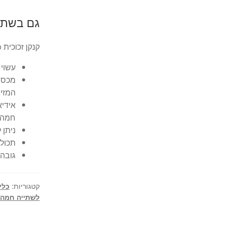
גם בשתיי
קנקן זכוכית roso מבית המותג Bistro
עשוי 
מכסה 
המזיג
אידיא
חמה.
ניתן 
תכולה: 1 
גובה: 25 ס
קטגוריות:
כלי
לשתייה חמה