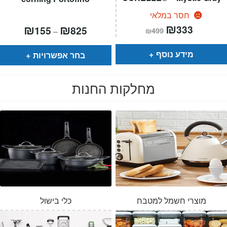
חסר במלאי
המחיר
₪
המחיר
טווח
₪
₪
333
155
825
–
₪
499
הנוכחי
המקורי
מחירים:
הוא:
היה:
₪499.
₪333.
עד
מידע נוסף
בחר אפשרויות
מחלקות החנות
מוצרי חשמל למטבח
כלי בישול