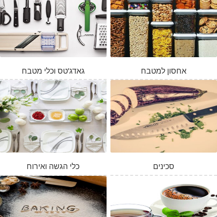
אחסון למטבח
גאדג'טס וכלי מטבח
סכינים
כלי הגשה ואירוח
המלאי אזל