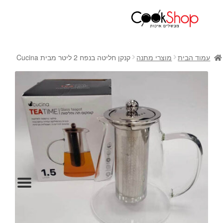
ראשי
חנות
עמוד הבית
מוצרי מתנה
קנקן חליטה בנפח 2 ליטר מבית Cucina
כלי בישול
סירים
מחבתות
כלי הגשה ואירוח
מוצרי חשמל למטבח
גאדג'טס וכלי מטבח
אחסון למטבח
סכינים
אפייה
קפה ותה
גיפט קארד
כלי בית