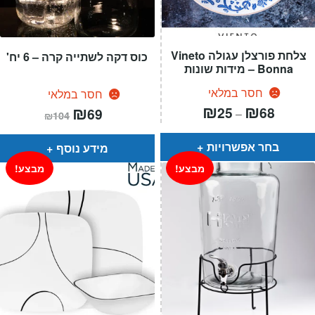
צלחת פורצלן עגולה Vineto
כוס דקה לשתייה קרה – 6 יח'
Bonna – מידות שונות
חסר במלאי
חסר במלאי
טווח
₪
₪
המחיר
₪
המחיר
25
68
69
–
₪
104
מחירים:
הנוכחי
המקורי
הוא:
היה:
עד
₪104.
₪69.
בחר אפשרויות
מידע נוסף
מבצע!
מבצע!