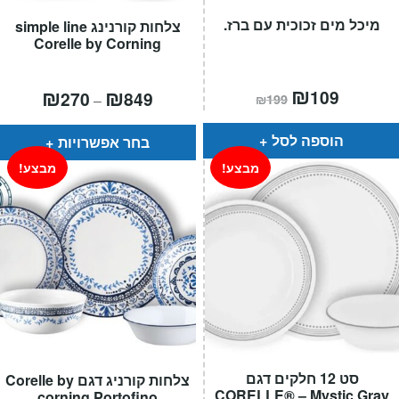
מיכל מים זכוכית עם ברז.
צלחות קורנינג simple line
Corelle by Corning
המחיר
₪
המחיר
טווח
₪
₪
109
270
849
–
₪
199
הנוכחי
המקורי
מחירים:
הוא:
היה:
₪199.
₪109.
עד
הוספה לסל
בחר אפשרויות
מבצע!
מבצע!
סט 12 חלקים דגם
צלחות קורניג דגם Corelle by
CORELLE® – Mystic Gray
corning Portofino