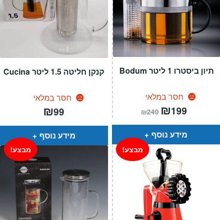
תיון ביסטרו 1 ליטר Bodum
קנקן חליטה 1.5 ליטר Cucina
חסר במלאי
חסר במלאי
המחיר
₪
המחיר
₪
199
99
₪
249
הנוכחי
המקורי
הוא:
היה:
₪249.
₪199.
מידע נוסף
מידע נוסף
מבצע!
מבצע!