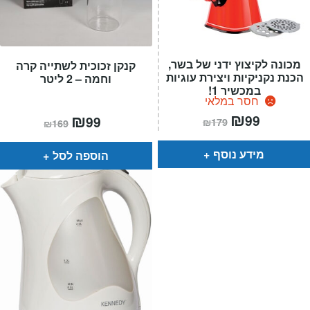
מכונה לקיצוץ ידני של בשר,
קנקן זכוכית לשתייה קרה
הכנת נקניקיות ויצירת עוגיות
וחמה – 2 ליטר
במכשיר 1!
חסר במלאי
המחיר
₪
המחיר
המחיר
₪
המחיר
99
99
₪
179
₪
169
הנוכחי
המקורי
הנוכחי
המקורי
הוא:
היה:
הוא:
היה:
₪179.
₪99.
₪169.
₪99.
מידע נוסף
הוספה לסל