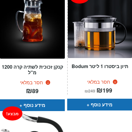
תיון ביסטרו 1 ליטר Bodum
קנקן זכוכית לשתיה קרה 1200
מ"ל
חסר במלאי
חסר במלאי
המחיר
₪
המחיר
₪
199
89
₪
249
הנוכחי
המקורי
הוא:
היה:
₪249.
₪199.
מידע נוסף
מידע נוסף
מבצע!