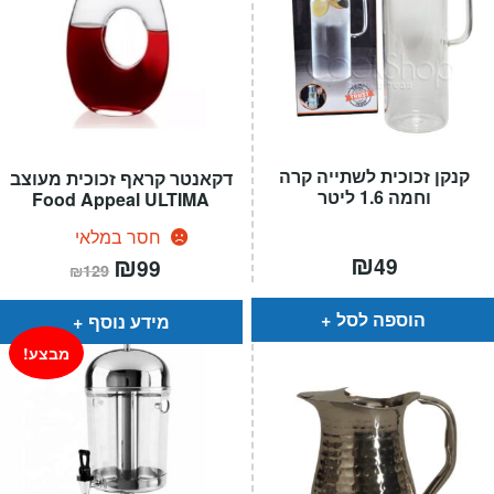
קנקן זכוכית לשתייה קרה
דקאנטר קראף זכוכית מעוצב
וחמה 1.6 ליטר
Food Appeal ULTIMA
חסר במלאי
₪
המחיר
₪
המחיר
49
99
₪
129
הנוכחי
המקורי
הוא:
היה:
₪129.
₪99.
הוספה לסל
מידע נוסף
מבצע!