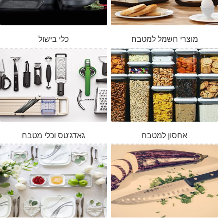
מוצרי חשמל למטבח
כלי בישול
אחסון למטבח
גאדג'טס וכלי מטבח