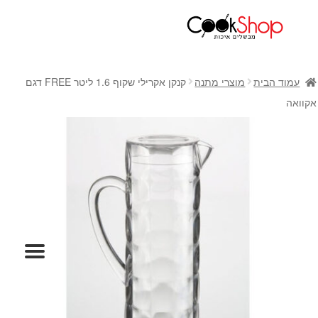
ראשי
חנות
עמוד הבית
מוצרי מתנה
קנקן אקרילי שקוף 1.6 ליטר FREE דגם
כלי בישול
אקוואה
סירים
מחבתות
כלי הגשה ואירוח
מוצרי חשמל למטבח
גאדג'טס וכלי מטבח
אחסון למטבח
סכינים
אפייה
קפה ותה
גיפט קארד
כלי בית