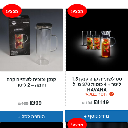
מבצע!
מבצע!
סט לשתייה קרה קנקן 1.5
קנקן זכוכית לשתייה קרה
ליטר + 4 כוסות 370 מ"ל
וחמה – 2 ליטר
HAVANA
חסר במלאי
המחיר
₪
המחיר
המחיר
₪
המחיר
149
99
₪
194
₪
169
הנוכחי
המקורי
הנוכחי
המקורי
הוא:
היה:
הוא:
היה:
₪194.
₪149.
₪169.
₪99.
מידע נוסף
הוספה לסל
מבצע!