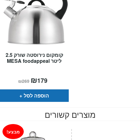
קומקום נירוסטה שורק 2.5
ליטר MESA foodappeal
המחיר
₪
המחיר
179
₪
269
הנוכחי
המקורי
הוא:
היה:
₪269.
₪179.
הוספה לסל
מוצרים קשורים
מבצע!