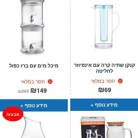
קנקן שתיה קרה עם אינפיוזר
מיכל מים עם ברז כפול
לחליטה
חסר במלאי
חסר במלאי
₪
המחיר
₪
המחיר
69
149
₪
269
הנוכחי
המקורי
הוא:
היה:
₪269.
₪149.
מידע נוסף
מידע נוסף
מבצע!