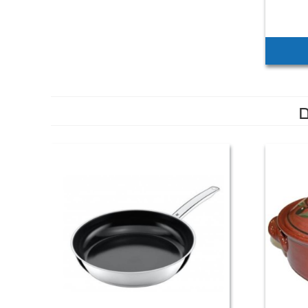
מחיר
נוכחי
וא:
₪214
ם