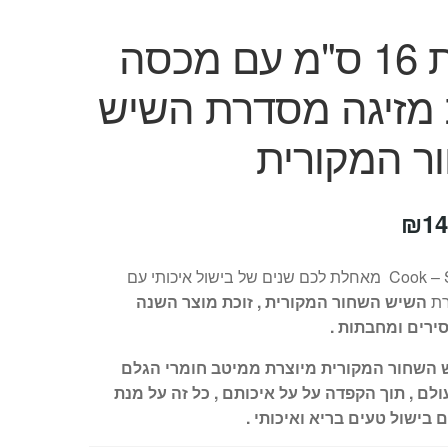
קלחת 16 ס"מ עם מכסה
 מזיגה מסדרת השיש
ר המקורית
חיר
המחיר
₪
14
קורי
הנוכחי
חברת Cook – Shop מאחלת לכם שנים של בישול איכותי עם
ה:
הוא:
רת
השיש השחור המקורית , זוכת מוצר השנה
₪149.
₪26
ירים ומחבתות .
השחור המקורית מיוצרת ממיטב חומרי הגלם
לם , תוך הקפדה על על איכותם , כל זה על מנת
בישול טעים בריא ואיכותי .