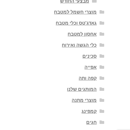
מבצעי החודש
מוצרי חשמל למטבח
גאדג'טס וכלי מטבח
אחסון למטבח
כלי הגשה ואירוח
סכינים
אפייה
קפה ותה
המותגים שלנו
מוצרי מתנה
קמפינג
חגים