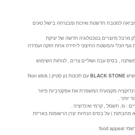
רת Black marble מביאה למטבח חדשנות ואיכות ומבטיחה בישול טעים
 מרבל מיוצרים בטכנולוגיה חדשה של יציקת
גוף הכלי והמשטח החיצוני ליחידה אחת חזקה ועמידה
משתנה , בסיס עבה ושוליים צרים , לנוחות השימוש
שיש
BLACK STONE
עם תכונות נון סטיק ( Non stick
נדוקציה מקצועית המשפרת את אפקטיביות פיזור
ד יותר .
 : גז, חשמל , קרמי ואינדוציה .
לא מחבתות ) על בסיס הנחיות יצרן הרשומות באריזת
food ap