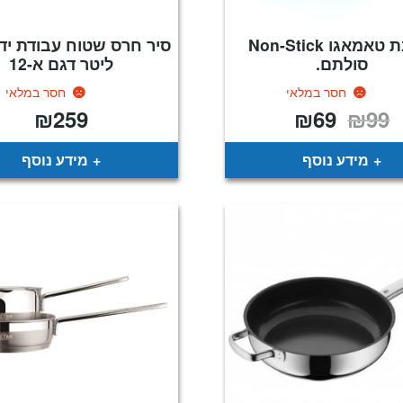
מחבת טאמאגו Non-Stick
סולתם.
ליטר דגם א-12
חסר במלאי
חסר במלאי
₪
259
₪
69
₪
99
המחיר
המחיר
המקורי
הנוכחי
היה:
הוא:
₪69.
₪99.
מידע נוסף
מידע נוסף