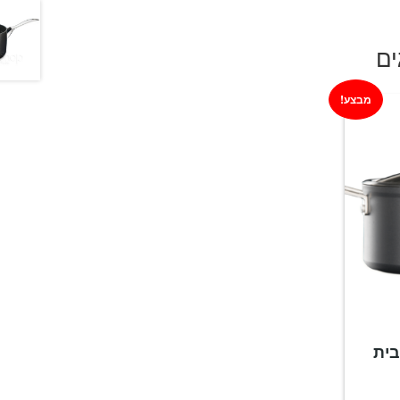
ים
מבצע!
"מ EDGE מבית