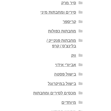
סיר מרק
סירים ומחבתות מיני
קריספר
מחבתות כפולות
מחבתות פנקייק /
בלינצ'ס / קרפ
ווק
אביזרי אידוי
בישול פסטה
בישול במיקרוגל
מכסים לסירים ומחבתות
מיוחדים