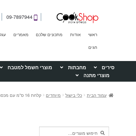
09-7897944
ראשי
אודות
מתכונים שלכם
מאמרים
עגל
חגים
סירים
מחבתות
מוצרי חשמל למטבח
מוצרי מתנה
עמוד הבית
כלי בישול
מיוחדים
קלחת 16 ס"מ עם מכסה ופיית מזיגה מסדרת השיש השחור המקורית
חיפוש
חיפוש