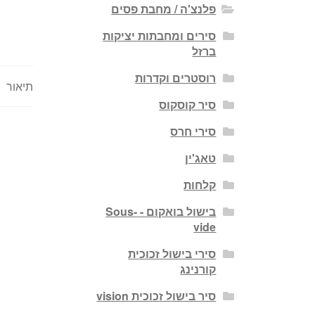
פלנצ'ה / מחבת פסים
סירים ומחבתות יציקות
ברזל
רוסטרים וקדרות
תיאור
סיר קוסקוס
סירי חרס
טאג'ין
קלחות
בישול בואקום - Sous-
vide
סירי בישול זכוכית
קורנינג
סיר בישול זכוכית vision