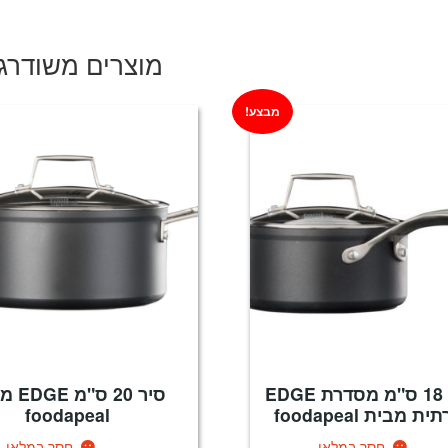
היה:
הוא:
₪149.
₪269.
מוצרים משודרג
מבצע!
קלחת 18 ס"מ מסדרת EDGE
סיר 20 ס
ת מבית foodapeal
foodapeal
חסר במלאי
חסר במלאי