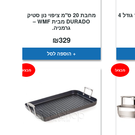
סיר חרס שטוח עבודת יד גודל 4
מחבת 20 ס"מ ציפוי נון סטיק
DURADO מבית WMF –
גרמניה.
₪
329
הוספה לסל
מבצע!
מבצע!