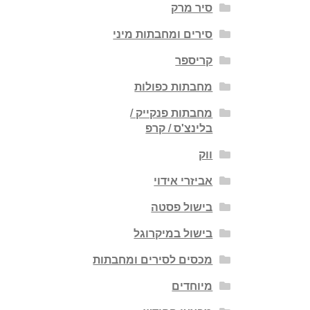
סיר מרק
סירים ומחבתות מיני
קריספר
מחבתות כפולות
מחבתות פנקייק /
בלינצ'ס / קרפ
ווק
אביזרי אידוי
בישול פסטה
בישול במיקרוגל
מכסים לסירים ומחבתות
מיוחדים