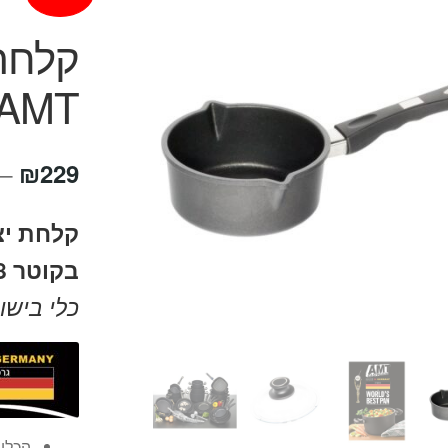
AMT
₪
229
–
קלחת יצי
בקוטר 18 ס"מ מבית AMT גרמניה
כלי בישו
הכלים