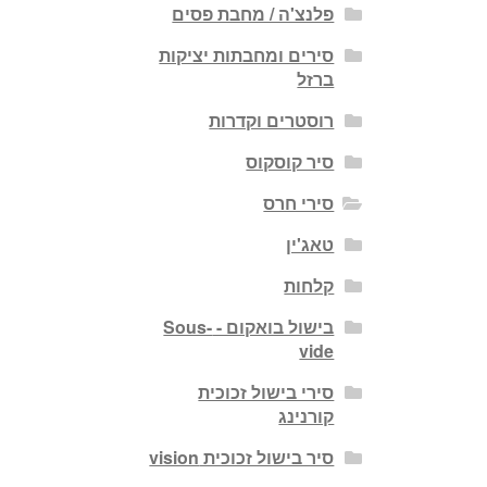
פלנצ'ה / מחבת פסים
סירים ומחבתות יציקות
ברזל
רוסטרים וקדרות
סיר קוסקוס
סירי חרס
טאג'ין
קלחות
בישול בואקום - Sous-
vide
סירי בישול זכוכית
קורנינג
סיר בישול זכוכית vision