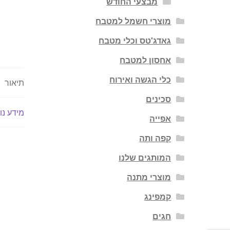
מבצעי החודש
מוצרי חשמל למטבח
גאדג'טס וכלי מטבח
אחסון למטבח
כלי הגשה ואירוח
תיאור
סכינים
מידע נו
אפייה
קפה ותה
המותגים שלנו
מוצרי מתנה
קמפינג
חגים