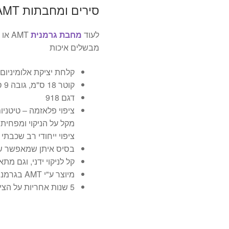
סירים ומחבתות AMT – תוצרת גרמניה !
לעוד
מחבת גרמנית
AMT או סיר AMT בקרו בקטגוריית
מבשלים איכות
קלחת יציקת אלומיניום בצי
קוטר 18 ס"מ, גובה 9 ס"מ.
דגם 918
ציפוי פלאזמה – טיטניום
מקל על הניקוי ומפחית
ציפוי ייחודי רב שכבתי 
בסיס איתן שמאפשר שמ
קל לניקוי ידני, וגם מ
מיוצר ע"י AMT בגרמניה.
5 שנות אחריות על הציפוי + 25 שנות אחריות על הגוף והולכת החום.