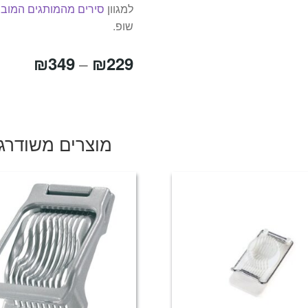
למגוון
סירים מהמותגים המובי
שופ.
טווח
₪
349
₪
229
–
מחירי
עד
מוצרים משודרג