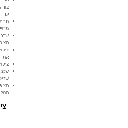
צורה 
עדין.
מדויק
שכבת
הציפו
את ה
ציפוי
שכבת 
שריטו
המקטי