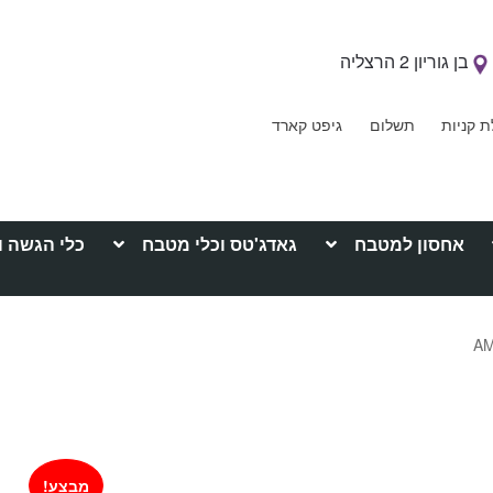
בן גוריון 2 הרצליה
ת קניות
תשלום
גיפט קארד
אחסון למטבח
גאדג'טס וכלי מטבח
כלי הגשה ו
מבצע!